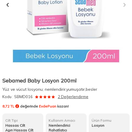
Sebamed Baby Losyon 200ml
Yüz ve vücut losyonu; nemlendirir,yumuşatır,besler
Kodu :
SBMD016
2 Değerlendirme
8,72 TL
değerinde
EvdePuan
kazan!
Cilt Tipi
Kullanım Amacı
Ürün Formu
Hassas Cilt
Nemlendirici
Losyon
Aşırı Hassas Cilt
Rahatlatıcı