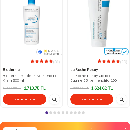
(81)
(20)
Bioderma
La Roche Posay
Bioderma Atoderm Nemlendirici
La Roche Posay Cicaplast
Krem 500 ml
Baume B5 Nemlendirici 100 ml
1.713,75
TL
1.624,62
TL
1.799,00
TL
1.999,00
TL
Sepete Ekle
Sepete Ekle