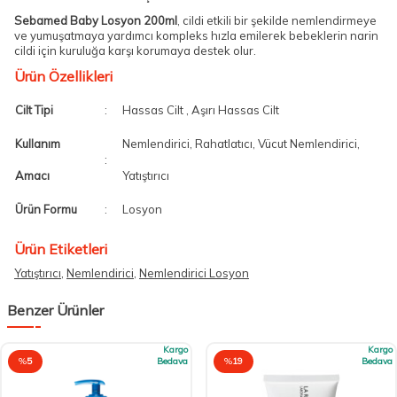
Sebamed Baby Losyon 200ml
, cildi etkili bir şekilde nemlendirmeye
ve yumuşatmaya yardımcı kompleks hızla emilerek bebeklerin narin
cildi için kuruluğa karşı korumaya destek olur.
Ürün Özellikleri
Cilt Tipi
:
Hassas Cilt , Aşırı Hassas Cilt
Kullanım
Nemlendirici, Rahatlatıcı, Vücut Nemlendirici,
:
Amacı
Yatıştırıcı
Ürün Formu
:
Losyon
Ürün Etiketleri
Yatıştırıcı
,
Nemlendirici
,
Nemlendirici Losyon
Benzer Ürünler
Kargo
Kargo
%
5
Bedava
%
19
Bedava