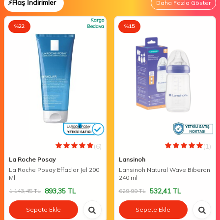
⚡Flaş İndirimler
Daha Fazla Göster
Kargo
%
22
Bedava
%
15
(6)
(1)
La Roche Posay
Lansinoh
La Roche Posay Effaclar Jel 200
Lansinoh Natural Wave Biberon
Ml
240 ml
893,35
TL
532,41
TL
1.143,45
TL
629,99
TL
Sepete Ekle
Sepete Ekle