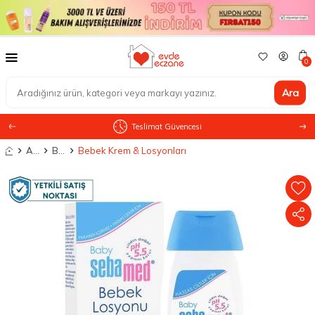
0
Ara
Teslimat Güvencesi
Anasayfa
Anne Bebek
Bebek Bakım Ürünleri
Bebek Krem & Losyonları