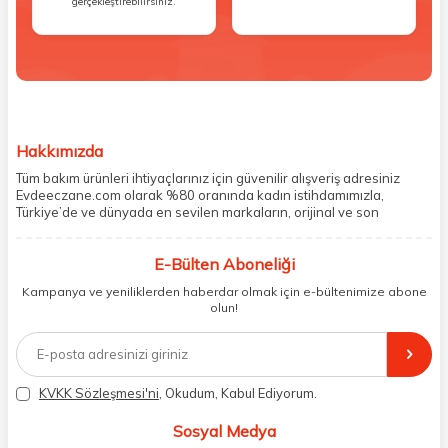
gerçekleştirebilirsiniz.
Hakkımızda
Tüm bakım ürünleri ihtiyaçlarınız için güvenilir alışveriş adresiniz
Evdeeczane.com olarak %80 oranında kadın istihdamımızla,
Türkiye’de ve dünyada en sevilen markaların, orijinal ve son
kullanma tarihi garantili ürünlerini sizler için saklama koşullarında
uygun şekilde depolayıp, siparişlerinizin ardından özenle
E-Bülten Aboneliği
paketliyoruz. Herhangi bir durumdan dolayı olumsuz olarak geri
dönüş alınan siparişlerin memnuniyete dönüşmesi ekibimiz ve
Kampanya ve yeniliklerden haberdar olmak için e-bültenimize abone
müşteri temsilcilerimiz aracılığı ile gerekli tüm desteği sağlıyoruz.
olun!
2017 yılından bugüne, yüzlerce marka ve binlerce ürün seçeneğini
doğrudan markalardan ya da markaların yetkili Türkiye
distribütörlerinden faturalı olarak tedarik ediyor ve müşterilerimize
aynı şekilde faturalı ve orijinal ambalajlarda gönderim sağlıyoruz.
Paketleme sürecinde geri dönüştürülebilir malzemeler kullanarak
KVKK Sözleşmesi'ni
, Okudum, Kabul Ediyorum.
atık oranımızı en aza indiriyor ve daha yaşanabilir bir dünya
bilincinde hareket ediyoruz.
Sosyal Medya