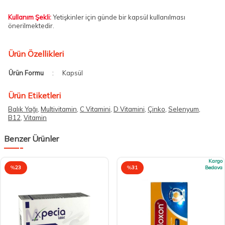
Kullanım Şekli:
Yetişkinler için günde bir kapsül kullanılması
önerilmektedir.
Ürün Özellikleri
Ürün Formu
:
Kapsül
Ürün Etiketleri
Balık Yağı
,
Multivitamin
,
C Vitamini
,
D Vitamini
,
Çinko
,
Selenyum
,
B12
,
Vitamin
Benzer Ürünler
Kargo
%
23
%
31
Bedava