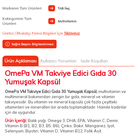
Markanın Tüm Ürünleri
TAB İlaç
Kategorinin Tüm
Multivitamin
Ürünleri
Üretici / İthalatçı Firma Bilgileri İçin
Tıklayınız
Sağlık Beyanı Bilgilendirmesi
Ürün Açıklaması
Kullanıcı Yorumları
İade Koşulları
OmePa VM Takviye Edici Gıda 30
Yumuşak Kapsül
OmePa VM Takviye Edici Gıda 30 Yumuşak Kapsül,
multivitamin ve
multimineral bakımından zengin bir gıda, mineral ve vitamin
takviyesidir. Bu vitamin ve mineral kapsülü çok fazla çeşitteki
vitaminleri ve mineralleri bir arada toplamaktadır. Hamile kadınlar
için de uygundur.
Ürün İçeriği:
Balık yağı, Omega 3, DHA, EPA, Vitamin C, Demir,
Vitamin B (B1, B2, B3, B5, B6), Çinko, Bakır, Manganez, İyot,
Selenyum, Biyotin, Vitamin D, Vitamin B12, Folik Asit.