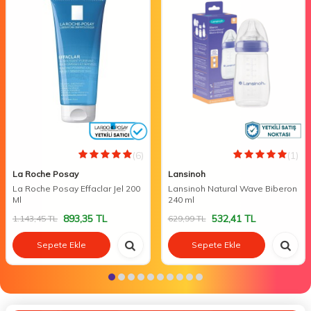
(6)
(1)
La Roche Posay
Lansinoh
La Roche Posay Effaclar Jel 200
Lansinoh Natural Wave Biberon
Ml
240 ml
893,35
TL
532,41
TL
1.143,45
TL
629,99
TL
Sepete Ekle
Sepete Ekle