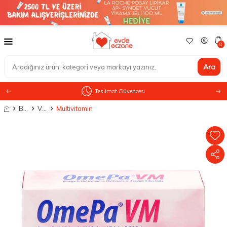
0
Ara
Teslimat Güvencesi
Anasayfa
Besin Takviyesi
Vitaminler
Multivitamin