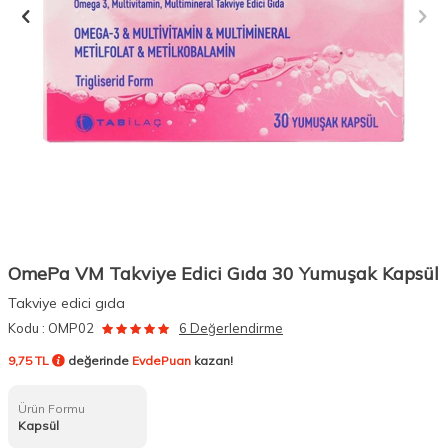
OmePa VM Takviye Edici Gıda 30 Yumuşak Kapsül
Takviye edici gıda
Kodu :
OMP02
6 Değerlendirme
9,75 TL
değerinde
EvdePuan
kazan!
Ürün Formu
Kapsül