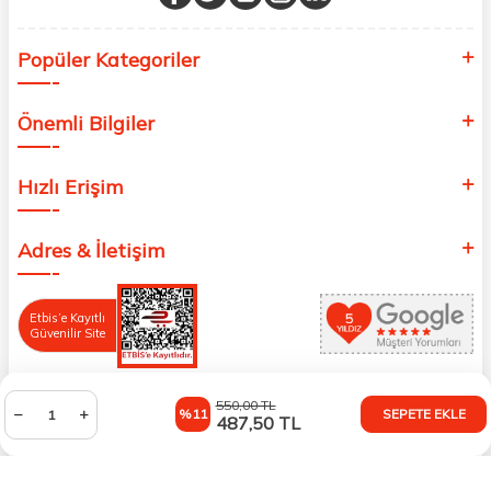
Popüler Kategoriler
Önemli Bilgiler
Hızlı Erişim
Adres & İletişim
Etbis’e Kayıtlı
Güvenilir Site
550,00
TL
%11
SEPETE EKLE
487,50
TL