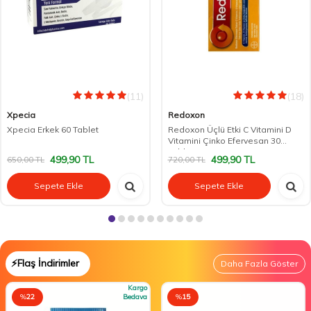
(11)
(18)
Xpecia
Redoxon
Xpecia Erkek 60 Tablet
Redoxon Üçlü Etki C Vitamini D
Vitamini Çinko Efervesan 30
Tablet
499,90
TL
499,90
TL
650,00
TL
720,00
TL
Sepete Ekle
Sepete Ekle
⚡Flaş İndirimler
Daha Fazla Göster
Kargo
%
22
Bedava
%
15