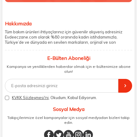
Hakkımızda
Tüm bakım ürünleri ihtiyaçlarınız için güvenilir alışveriş adresiniz
Evdeeczane.com olarak %80 oranında kadın istihdamımızla,
Türkiye’de ve dünyada en sevilen markaların, orijinal ve son
kullanma tarihi garantili ürünlerini sizler için saklama koşullarında
uygun şekilde depolayıp, siparişlerinizin ardından özenle
E-Bülten Aboneliği
paketliyoruz. Herhangi bir durumdan dolayı olumsuz olarak geri
dönüş alınan siparişlerin memnuniyete dönüşmesi ekibimiz ve
Kampanya ve yeniliklerden haberdar olmak için e-bültenimize abone
müşteri temsilcilerimiz aracılığı ile gerekli tüm desteği sağlıyoruz.
olun!
2017 yılından bugüne, yüzlerce marka ve binlerce ürün seçeneğini
doğrudan markalardan ya da markaların yetkili Türkiye
distribütörlerinden faturalı olarak tedarik ediyor ve müşterilerimize
aynı şekilde faturalı ve orijinal ambalajlarda gönderim sağlıyoruz.
Paketleme sürecinde geri dönüştürülebilir malzemeler kullanarak
KVKK Sözleşmesi'ni
, Okudum, Kabul Ediyorum.
atık oranımızı en aza indiriyor ve daha yaşanabilir bir dünya
bilincinde hareket ediyoruz.
Sosyal Medya
Takipçilerimize özel kampanyalar için sosyal medyadan bizleri takip
edin.