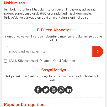
Hakkımızda
Tüm bakım ürünleri ihtiyaçlarınız için güvenilir alışveriş adresiniz
Evdeeczane.com olarak %80 oranında kadın istihdamımızla,
Türkiye’de ve dünyada en sevilen markaların, orijinal ve son
kullanma tarihi garantili ürünlerini sizler için saklama koşullarında
uygun şekilde depolayıp, siparişlerinizin ardından özenle
E-Bülten Aboneliği
paketliyoruz. Herhangi bir durumdan dolayı olumsuz olarak geri
dönüş alınan siparişlerin memnuniyete dönüşmesi ekibimiz ve
Kampanya ve yeniliklerden haberdar olmak için e-bültenimize abone
müşteri temsilcilerimiz aracılığı ile gerekli tüm desteği sağlıyoruz.
olun!
2017 yılından bugüne, yüzlerce marka ve binlerce ürün seçeneğini
doğrudan markalardan ya da markaların yetkili Türkiye
distribütörlerinden faturalı olarak tedarik ediyor ve müşterilerimize
aynı şekilde faturalı ve orijinal ambalajlarda gönderim sağlıyoruz.
Paketleme sürecinde geri dönüştürülebilir malzemeler kullanarak
KVKK Sözleşmesi'ni
, Okudum, Kabul Ediyorum.
atık oranımızı en aza indiriyor ve daha yaşanabilir bir dünya
bilincinde hareket ediyoruz.
Sosyal Medya
Takipçilerimize özel kampanyalar için sosyal medyadan bizleri takip
edin.
Popüler Kategoriler