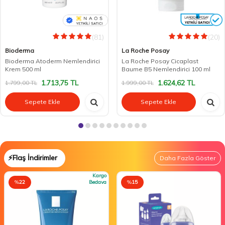
(81)
(20)
Bioderma
La Roche Posay
Bioderma Atoderm Nemlendirici
La Roche Posay Cicaplast
Krem 500 ml
Baume B5 Nemlendirici 100 ml
1.713,75
TL
1.624,62
TL
1.799,00
TL
1.999,00
TL
Sepete Ekle
Sepete Ekle
⚡Flaş İndirimler
Daha Fazla Göster
Kargo
%
22
Bedava
%
15