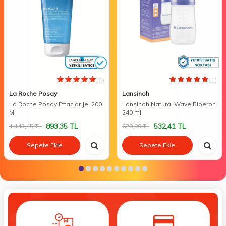
(6)
(1)
La Roche Posay
Lansinoh
La Roche Posay Effaclar Jel 200
Lansinoh Natural Wave Biberon
Ml
240 ml
893,35
TL
532,41
TL
1.143,45
TL
629,99
TL
Sepete Ekle
Sepete Ekle