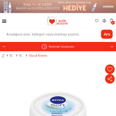
0
Ara
Teslimat Güvencesi
Anasayfa
Vücut Bakımı
Vücut Nemlendiriciler
Vücut Kremi