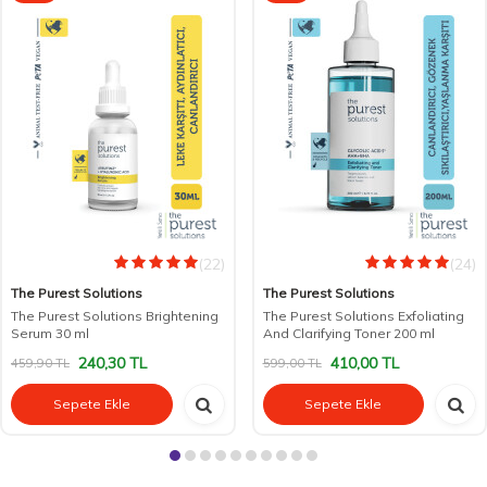
(22)
(24)
The Purest Solutions
The Purest Solutions
The Purest Solutions Brightening
The Purest Solutions Exfoliating
Serum 30 ml
And Clarifying Toner 200 ml
240,30
TL
410,00
TL
459,90
TL
599,00
TL
Sepete Ekle
Sepete Ekle