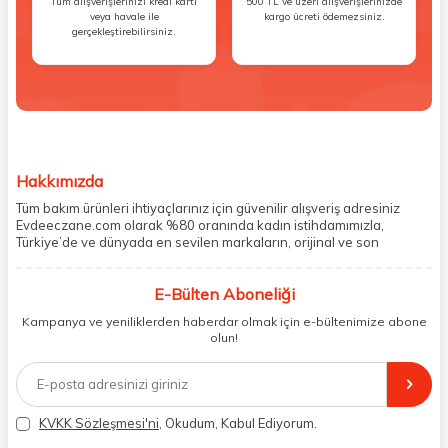
Tüm alışverişlerinizi kredi kartı
500 TL ve üzeri alışverişlerinizde
veya havale ile
kargo ücreti ödemezsiniz.
gerçekleştirebilirsiniz.
Hakkımızda
Tüm bakım ürünleri ihtiyaçlarınız için güvenilir alışveriş adresiniz
Evdeeczane.com olarak %80 oranında kadın istihdamımızla,
Türkiye’de ve dünyada en sevilen markaların, orijinal ve son
kullanma tarihi garantili ürünlerini sizler için saklama koşullarında
uygun şekilde depolayıp, siparişlerinizin ardından özenle
E-Bülten Aboneliği
paketliyoruz. Herhangi bir durumdan dolayı olumsuz olarak geri
dönüş alınan siparişlerin memnuniyete dönüşmesi ekibimiz ve
Kampanya ve yeniliklerden haberdar olmak için e-bültenimize abone
müşteri temsilcilerimiz aracılığı ile gerekli tüm desteği sağlıyoruz.
olun!
2017 yılından bugüne, yüzlerce marka ve binlerce ürün seçeneğini
doğrudan markalardan ya da markaların yetkili Türkiye
distribütörlerinden faturalı olarak tedarik ediyor ve müşterilerimize
aynı şekilde faturalı ve orijinal ambalajlarda gönderim sağlıyoruz.
Paketleme sürecinde geri dönüştürülebilir malzemeler kullanarak
KVKK Sözleşmesi'ni
, Okudum, Kabul Ediyorum.
atık oranımızı en aza indiriyor ve daha yaşanabilir bir dünya
bilincinde hareket ediyoruz.