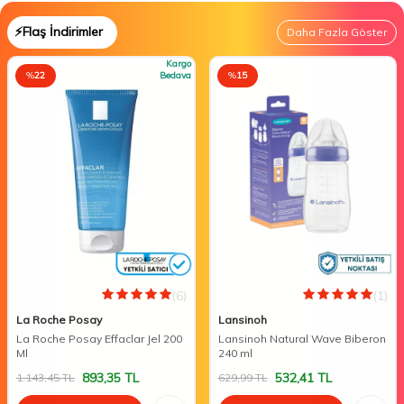
⚡Flaş İndirimler
Daha Fazla Göster
Kargo
%
22
Bedava
%
15
(6)
(1)
La Roche Posay
Lansinoh
La Roche Posay Effaclar Jel 200
Lansinoh Natural Wave Biberon
Ml
240 ml
893,35
TL
532,41
TL
1.143,45
TL
629,99
TL