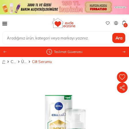
0
Ara
Teslimat Güvencesi
Anasayfa
Cilt Bakımı
Ürün Tipine Göre
Cilt Serumu