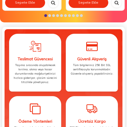
Sepete Ekle
Sepete Ekle
Teslimat Güvencesi
Güvenli Alışveriş
Taşıma sırasında oluşabilecek
Tüm bilgileriniz 256 Bit SSL
kırılma, akma veya hasar
sertifikasıyla korunmaktadır.
durumlarında mağduriyetinizi
Güvenle alışveriş yapabilirsiniz.
hızlıca gideriyor, çözüm sürecini
titizlikle yönetiyoruz.
Ödeme Yöntemleri
Ücretsiz Kargo