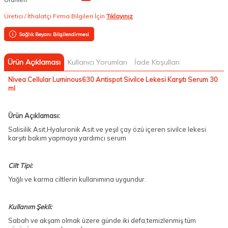
Üretici / İthalatçı Firma Bilgileri İçin
Tıklayınız
Sağlık Beyanı Bilgilendirmesi
Ürün Açıklaması
Kullanıcı Yorumları
İade Koşulları
Nivea Cellular Luminous630 Antispot Sivilce Lekesi Karşıtı Serum 30
ml
Ürün Açıklaması:
Salisilik Asit,Hyaluronik Asit ve yeşil çay özü içeren sivilce lekesi
karşıtı bakım yapmaya yardımcı serum
Cilt Tipi:
Yağlı ve karma ciltlerin kullanımına uygundur.
Kullanım Şekli:
Sabah ve akşam olmak üzere günde iki defa,temizlenmiş tüm