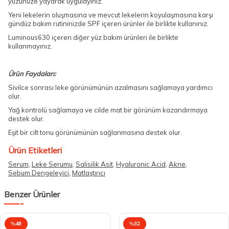
yüzünüze yayarak uygulayınız.
Yeni lekelerin oluşmasına ve mevcut lekelerin koyulaşmasına karşı
gündüz bakım rutininizde SPF içeren ürünler ile birlikte kullanınız.
Luminous630 içeren diğer yüz bakım ürünleri ile birlikte
kullanmayınız.
Ürün Faydaları:
Sivilce sonrası leke görünümünün azalmasını sağlamaya yardımcı
olur.
Yağ kontrolü sağlamaya ve cilde mat bir görünüm kazandırmaya
destek olur.
Eşit bir cilt tonu görünümünün sağlanmasına destek olur.
Ürün Etiketleri
Serum
,
Leke Serumu
,
Salisilik Asit
,
Hyaluronic Acid
,
Akne
,
Sebum Dengeleyici
,
Matlaştırıcı
Benzer Ürünler
%
48
%
32