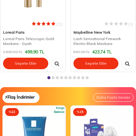
(22)
(0)
Loreal Paris
Maybelline New York
Loreal Paris Telescopic Gold
Lash Sensational Firework
Maskara - Siyah
Electro Black Maskara
499,90
TL
423,74
TL
1.869,90
TL
849,00
TL
Sepete Ekle
Sepete Ekle
⚡Flaş İndirimler
Daha Fazla Göster
Kargo
%
22
Bedava
%
15