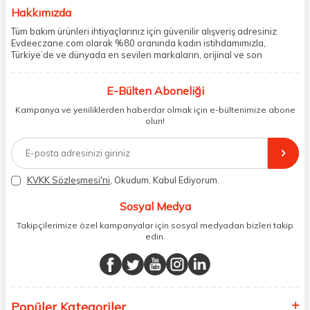
Hakkımızda
Tüm bakım ürünleri ihtiyaçlarınız için güvenilir alışveriş adresiniz
Evdeeczane.com olarak %80 oranında kadın istihdamımızla,
Türkiye’de ve dünyada en sevilen markaların, orijinal ve son
kullanma tarihi garantili ürünlerini sizler için saklama koşullarında
uygun şekilde depolayıp, siparişlerinizin ardından özenle
E-Bülten Aboneliği
paketliyoruz. Herhangi bir durumdan dolayı olumsuz olarak geri
dönüş alınan siparişlerin memnuniyete dönüşmesi ekibimiz ve
Kampanya ve yeniliklerden haberdar olmak için e-bültenimize abone
müşteri temsilcilerimiz aracılığı ile gerekli tüm desteği sağlıyoruz.
olun!
2017 yılından bugüne, yüzlerce marka ve binlerce ürün seçeneğini
doğrudan markalardan ya da markaların yetkili Türkiye
distribütörlerinden faturalı olarak tedarik ediyor ve müşterilerimize
aynı şekilde faturalı ve orijinal ambalajlarda gönderim sağlıyoruz.
Paketleme sürecinde geri dönüştürülebilir malzemeler kullanarak
KVKK Sözleşmesi'ni
, Okudum, Kabul Ediyorum.
atık oranımızı en aza indiriyor ve daha yaşanabilir bir dünya
bilincinde hareket ediyoruz.
Sosyal Medya
Takipçilerimize özel kampanyalar için sosyal medyadan bizleri takip
edin.
Popüler Kategoriler