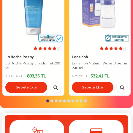
(6)
(1)
La Roche Posay
Lansinoh
La Roche Posay Effaclar Jel 200
Lansinoh Natural Wave Biberon
Ml
240 ml
893,35
TL
532,41
TL
1.143,45
TL
629,99
TL
Sepete Ekle
Sepete Ekle