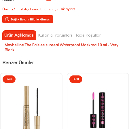
Üretici / İthalatçı Firma Bilgileri İçin
Tıklayınız
Sağlık Beyanı Bilgilendirmesi
Ürün Açıklaması
Kullanıcı Yorumları
İade Koşulları
Maybelline The Falsies sureeal Waterproof Maskara 10 ml - Very
Black
Benzer Ürünler
%
73
%
50