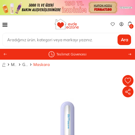
0
Ara
Teslimat Güvencesi
Anasayfa
Makyaj
Göz Makyajı
Maskara