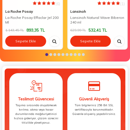
(6)
(1)
La Roche Posay
Lansinoh
La Roche Posay Effaclar Jel 200
Lansinoh Natural Wave Biberon
Ml
240 ml
893,35
TL
532,41
TL
1.143,45
TL
629,99
TL
Sepete Ekle
Sepete Ekle
Teslimat Güvencesi
Güvenli Alışveriş
Taşıma sırasında oluşabilecek
Tüm bilgileriniz 256 Bit SSL
kırılma, akma veya hasar
sertifikasıyla korunmaktadır.
durumlarında mağduriyetinizi
Güvenle alışveriş yapabilirsiniz.
hızlıca gideriyor, çözüm sürecini
titizlikle yönetiyoruz.