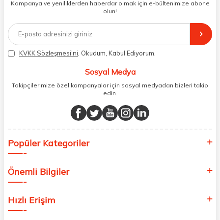
Kampanya ve yeniliklerden haberdar olmak için e-bültenimize abone
müşteri temsilcilerimiz aracılığı ile gerekli tüm desteği sağlıyoruz.
olun!
2017 yılından bugüne, yüzlerce marka ve binlerce ürün seçeneğini
doğrudan markalardan ya da markaların yetkili Türkiye
distribütörlerinden faturalı olarak tedarik ediyor ve müşterilerimize
aynı şekilde faturalı ve orijinal ambalajlarda gönderim sağlıyoruz.
Paketleme sürecinde geri dönüştürülebilir malzemeler kullanarak
KVKK Sözleşmesi'ni
, Okudum, Kabul Ediyorum.
atık oranımızı en aza indiriyor ve daha yaşanabilir bir dünya
bilincinde hareket ediyoruz.
Sosyal Medya
Takipçilerimize özel kampanyalar için sosyal medyadan bizleri takip
edin.
Popüler Kategoriler
Önemli Bilgiler
Hızlı Erişim