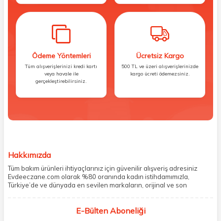
Ödeme Yöntemleri
Ücretsiz Kargo
Tüm alışverişlerinizi kredi kartı
500 TL ve üzeri alışverişlerinizde
veya havale ile
kargo ücreti ödemezsiniz.
gerçekleştirebilirsiniz.
Hakkımızda
Tüm bakım ürünleri ihtiyaçlarınız için güvenilir alışveriş adresiniz
Evdeeczane.com olarak %80 oranında kadın istihdamımızla,
Türkiye’de ve dünyada en sevilen markaların, orijinal ve son
kullanma tarihi garantili ürünlerini sizler için saklama koşullarında
uygun şekilde depolayıp, siparişlerinizin ardından özenle
E-Bülten Aboneliği
paketliyoruz. Herhangi bir durumdan dolayı olumsuz olarak geri
dönüş alınan siparişlerin memnuniyete dönüşmesi ekibimiz ve