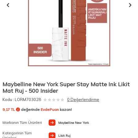
Maybelline New York Super Stay Matte Ink Likit
Mat Ruj - 500 Insider
Kodu :
LORM703028
0 Değerlendirme
9,17 TL
değerinde
EvdePuan
kazan!
Markanın Tüm Ürünleri
Maybelline New York
Kategorinin Tüm
Likit Ruj
Ürünleri