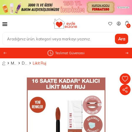
0
Ara
Teslimat Güvencesi
Anasayfa
Makyaj
Dudak Makyajı
Likit Ruj