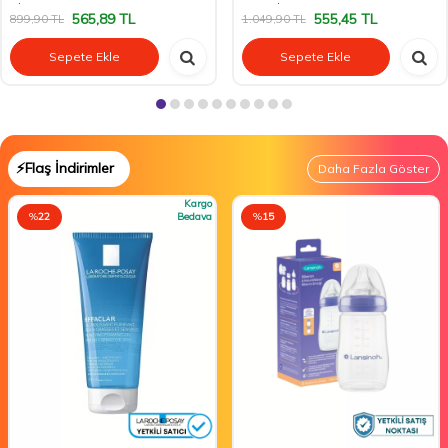
Charmer
Noir Cherry
565,89
TL
555,45
TL
899,90
TL
1.049,90
TL
Sepete Ekle
Sepete Ekle
⚡Flaş İndirimler
Daha Fazla Göster
Kargo
%
22
Bedava
%
15