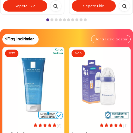
Sepete Ekle
Sepete Ekle
⚡Flaş İndirimler
Daha Fazla Göster
Kargo
%
22
Bedava
%
15
(6)
(1)