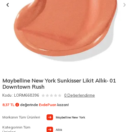
Maybelline New York Sunkisser Likit Allık- 01
Downtown Rush
Kodu :
LORM668396
0 Değerlendirme
8,37 TL
değerinde
EvdePuan
kazan!
Markanın Tüm Ürünleri
Maybelline New York
Kategorinin Tüm
Allık
Ürünleri