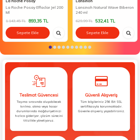
La Roche Posay
Lansinoh
La Roche Posay Effaclar Jel 200
Lansinoh Natural Wave Biberon
Ml
240 ml
893,35
TL
532,41
TL
1.143,45
TL
629,99
TL
Sepete Ekle
Sepete Ekle
Teslimat Güvencesi
Güvenli Alışveriş
Taşıma sırasında oluşabilecek
Tüm bilgileriniz 256 Bit SSL
kırılma, akma veya hasar
sertifikasıyla korunmaktadır.
durumlarında mağduriyetinizi
Güvenle alışveriş yapabilirsiniz.
hızlıca gideriyor, çözüm sürecini
titizlikle yönetiyoruz.