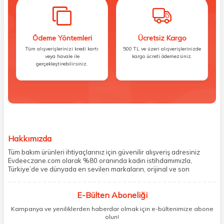
Ödeme Yöntemleri
Ücretsiz Kargo
Tüm alışverişlerinizi kredi kartı
500 TL ve üzeri alışverişlerinizde
veya havale ile
kargo ücreti ödemezsiniz.
gerçekleştirebilirsiniz.
Hakkımızda
Tüm bakım ürünleri ihtiyaçlarınız için güvenilir alışveriş adresiniz
Evdeeczane.com olarak %80 oranında kadın istihdamımızla,
Türkiye’de ve dünyada en sevilen markaların, orijinal ve son
kullanma tarihi garantili ürünlerini sizler için saklama koşullarında
uygun şekilde depolayıp, siparişlerinizin ardından özenle
E-Bülten Aboneliği
paketliyoruz. Herhangi bir durumdan dolayı olumsuz olarak geri
dönüş alınan siparişlerin memnuniyete dönüşmesi ekibimiz ve
Kampanya ve yeniliklerden haberdar olmak için e-bültenimize abone
müşteri temsilcilerimiz aracılığı ile gerekli tüm desteği sağlıyoruz.
olun!
2017 yılından bugüne, yüzlerce marka ve binlerce ürün seçeneğini