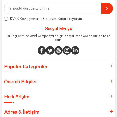
doğrudan markalardan ya da markaların yetkili Türkiye
distribütörlerinden faturalı olarak tedarik ediyor ve müşterilerimize
aynı şekilde faturalı ve orijinal ambalajlarda gönderim sağlıyoruz.
Paketleme sürecinde geri dönüştürülebilir malzemeler kullanarak
KVKK Sözleşmesi'ni
, Okudum, Kabul Ediyorum.
atık oranımızı en aza indiriyor ve daha yaşanabilir bir dünya
bilincinde hareket ediyoruz.
Sosyal Medya
Takipçilerimize özel kampanyalar için sosyal medyadan bizleri takip
edin.
Popüler Kategoriler
Önemli Bilgiler
Hızlı Erişim
Adres & İletişim