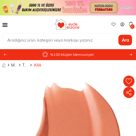
0
Ara
%100 Müşteri Memnuniyeti
Anasayfa
Makyaj
Ten Makyajı
Allık