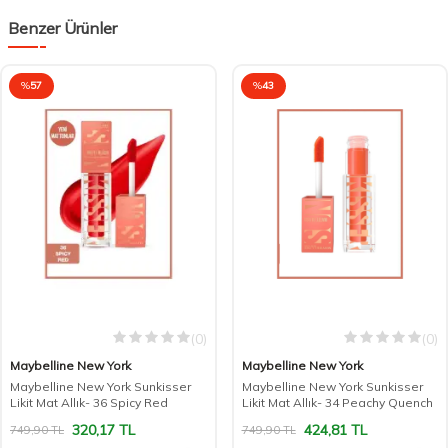
Benzer Ürünler
%
57
%
43
(0)
(0)
Maybelline New York
Maybelline New York
Maybelline New York Sunkisser
Maybelline New York Sunkisser
Likit Mat Allık- 36 Spicy Red
Likit Mat Allık- 34 Peachy Quench
320,17
TL
424,81
TL
749,90
TL
749,90
TL