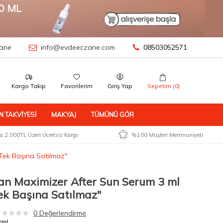
ane
info@evdeeczane.com
08503052571
Kargo Takip
Favorilerim
Giriş Yap
Sepetim (
0
)
N TAKVIYESI
MAKYAJ
TÜMÜNÜ GÖR
 2.000TL Üzeri Ücretsiz Kargo
%100 Müşteri Memnuniyeti
Tek Başına Satılmaz"
an Maximizer After Sun Serum 3 ml
k Başına Satılmaz"
0 Değerlendirme
an!