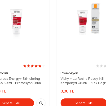
(4)
ticals
Promosyon
ercos Energy+ Stimulating
Vichy + La Roche Posay İkili
o 50 ml - Promosyon Ürün
Kampanya Ürünü - "Tek Başı
şına Satılmaz"
Satılmaz"
0
TL
0,00
TL
Sepete Ekle
Sepete Ekle