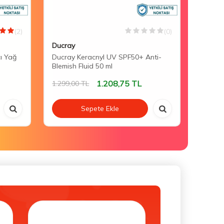
(2)
(0)
Ducray
Mustel
cı Yağ
Ducray Keracnyl UV SPF50+ Anti-
Mustel
Blemish Fluid 50 ml
Lotion
1.208,75
TL
1.299,00
TL
1.058,
Sepete Ekle