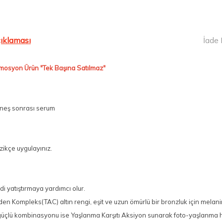
ıklaması
İade 
romosyon Ürün
"Tek Başına Satılmaz"
üneş sonrası serum
zikçe uygulayınız.
 yatıştırmaya yardımcı olur.
Eden Kompleks(TAC) altın rengi, eşit ve uzun ömürlü bir bronzluk için melan
üçlü kombinasyonu ise Yaşlanma Karşıtı Aksiyon sunarak foto-yaşlanma hasar