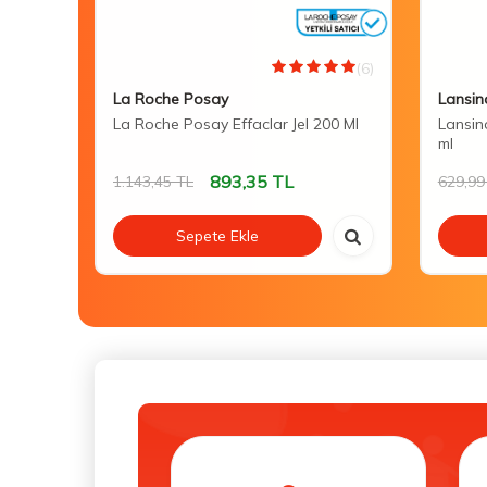
(0)
(6)
La Roche Posay
Lansin
 Care
La Roche Posay Effaclar Jel 200 Ml
Lansin
ml
893,35
TL
1.143,45
TL
629,99
Sepete Ekle