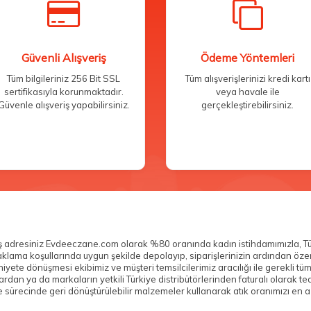
Güvenli Alışveriş
Ödeme Yöntemleri
Tüm bilgileriniz 256 Bit SSL
Tüm alışverişlerinizi kredi kartı
sertifikasıyla korunmaktadır.
veya havale ile
Güvenle alışveriş yapabilirsiniz.
gerçekleştirebilirsiniz.
veriş adresiniz Evdeeczane.com olarak %80 oranında kadın istihdamımızla, T
n saklama koşullarında uygun şekilde depolayıp, siparişlerinizin ardından ö
yete dönüşmesi ekibimiz ve müşteri temsilcilerimiz aracılığı ile gerekli tü
n ya da markaların yetkili Türkiye distribütörlerinden faturalı olarak teda
sürecinde geri dönüştürülebilir malzemeler kullanarak atık oranımızı en az