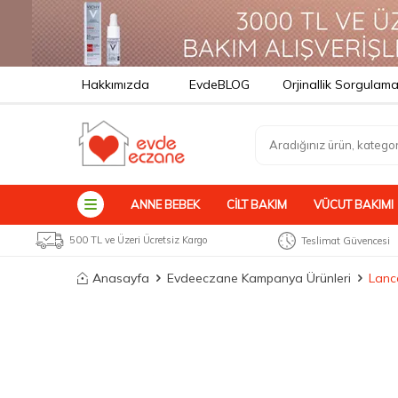
Hakkımızda
EvdeBLOG
Orjinallik Sorgulam
ANNE BEBEK
CILT BAKIM
VÜCUT BAKIMI
500 TL ve Üzeri Ücretsiz Kargo
Teslimat Güvencesi
Anasayfa
Evdeeczane Kampanya Ürünleri
Lanc