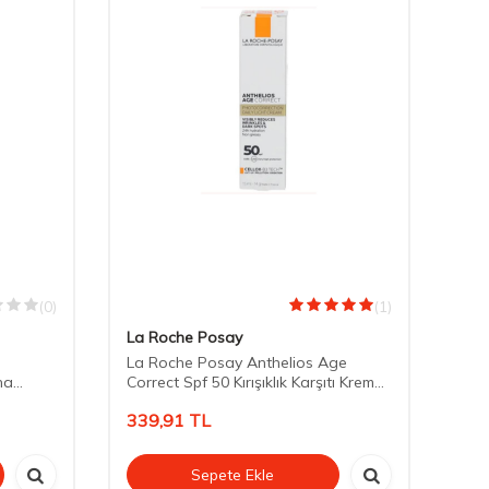
(0)
(1)
La Roche Posay
Pro
La Roche Posay Anthelios Age
Duc
na
Correct Spf 50 Kırışıklık Karşıtı Krem
Kam
15 ml - Promosyon Ürün "Tek Başına
339,91
TL
10
Satılmaz"
Sepete Ekle