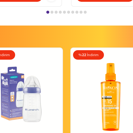
ndirim
%
22
İndirim