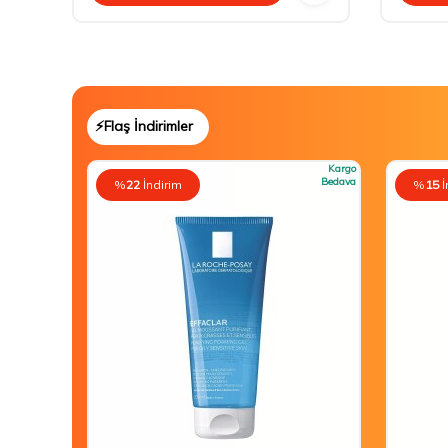
⚡Flaş İndirimler
Kargo
Bedava
%
22
İndirim
%
15
İ