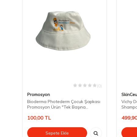
(0)
(0)
Promosyon
SkinCeu
Bioderma Photederm Çocuk Şapkası
Vichy D
l
Promosyon Ürün "Tek Başına
Shampo
Satılmaz"
"Tek Ba
100,00
TL
499,9
Sepete Ekle