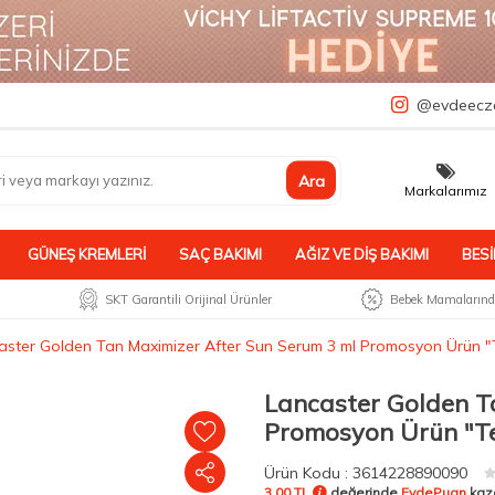
a
@evdeecz
Ara
Markalarımız
GÜNEŞ KREMLERI
SAÇ BAKIMI
AĞIZ VE DIŞ BAKIMI
BESI
SKT Garantili Orijinal Ürünler
Bebek Mamalarında
aster Golden Tan Maximizer After Sun Serum 3 ml Promosyon Ürün "
Lancaster Golden T
Promosyon Ürün "Te
Ürün
Kodu :
3614228890090
3,00 TL
değerinde
EvdePuan
kaz