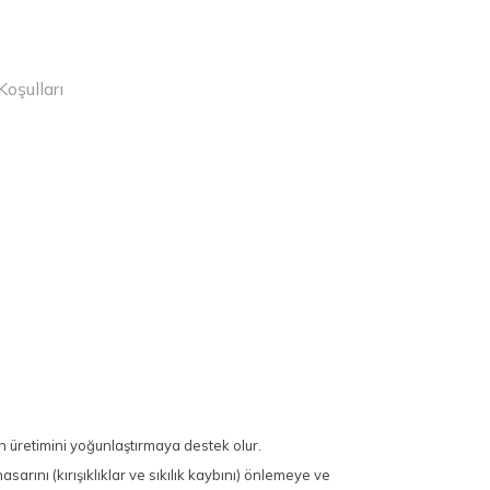
Koşulları
in üretimini yoğunlaştırmaya destek olur.
ını (kırışıklıklar ve sıkılık kaybını) önlemeye ve