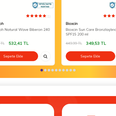
(1)
oh
Bioxcin
oh Natural Wave Biberon 240
Bioxcin Sun Care Bronzlaştırı
SPF15 200 ml
532,41
TL
349,53
TL
TL
449,99
TL
Sepete Ekle
Sepete Ekle