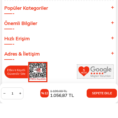
Popüler Kategoriler
Önemli Bilgiler
Hızlı Erişim
Adres & İletişim
Etbis’e Kayıtlı
Güvenilir Site
1.199,00
TL
%12
SEPETE EKLE
1.056,87
TL