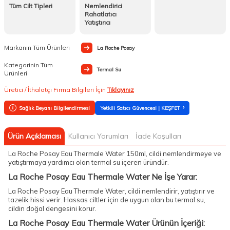
Tüm Cilt Tipleri
Nemlendirici
Rahatlatıcı
Yatıştırıcı
Markanın Tüm Ürünleri
La Roche Posay
Kategorinin Tüm
Termal Su
Ürünleri
Üretici / İthalatçı Firma Bilgileri İçin
Tıklayınız
Sağlık Beyanı Bilgilendirmesi
Yetkili Satıcı Güvencesi | KEŞFET
Ürün Açıklaması
Kullanıcı Yorumları
İade Koşulları
La Roche Posay Eau Thermale Water 150ml, cildi nemlendirmeye ve
yatıştırmaya yardımcı olan termal su içeren üründür.
La Roche Posay Eau Thermale Water Ne İşe Yarar:
La Roche Posay Eau Thermale Water, cildi nemlendirir, yatıştırır ve
tazelik hissi verir. Hassas ciltler için de uygun olan bu termal su,
cildin doğal dengesini korur.
La Roche Posay Eau Thermale Water Ürünün İçeriği: