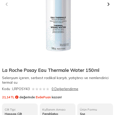
La Roche Posay Eau Thermale Water 150ml
Selenyum içeren, serbest radikal karşıtı, yatıştırıcı ve nemlendirici
termal su
Kodu :
LRPOSY43
0 Değerlendirme
21,14 TL
değerinde
EvdePuan
kazan!
Cilt Tipi
Kullanım Amacı
Ürün Formu
Hassas Cilt
Ferahlatıcı
Sıvı