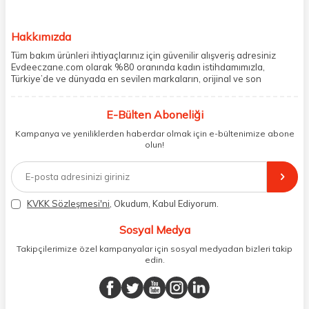
Hakkımızda
Tüm bakım ürünleri ihtiyaçlarınız için güvenilir alışveriş adresiniz
Evdeeczane.com olarak %80 oranında kadın istihdamımızla,
Türkiye’de ve dünyada en sevilen markaların, orijinal ve son
kullanma tarihi garantili ürünlerini sizler için saklama koşullarında
uygun şekilde depolayıp, siparişlerinizin ardından özenle
E-Bülten Aboneliği
paketliyoruz. Herhangi bir durumdan dolayı olumsuz olarak geri
dönüş alınan siparişlerin memnuniyete dönüşmesi ekibimiz ve
Kampanya ve yeniliklerden haberdar olmak için e-bültenimize abone
müşteri temsilcilerimiz aracılığı ile gerekli tüm desteği sağlıyoruz.
olun!
2017 yılından bugüne, yüzlerce marka ve binlerce ürün seçeneğini
doğrudan markalardan ya da markaların yetkili Türkiye
distribütörlerinden faturalı olarak tedarik ediyor ve müşterilerimize
aynı şekilde faturalı ve orijinal ambalajlarda gönderim sağlıyoruz.
Paketleme sürecinde geri dönüştürülebilir malzemeler kullanarak
KVKK Sözleşmesi'ni
, Okudum, Kabul Ediyorum.
atık oranımızı en aza indiriyor ve daha yaşanabilir bir dünya
bilincinde hareket ediyoruz.
Sosyal Medya
Takipçilerimize özel kampanyalar için sosyal medyadan bizleri takip
edin.