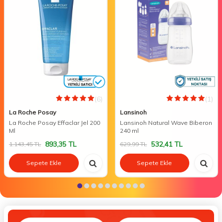
(6)
(1)
La Roche Posay
Lansinoh
La Roche Posay Effaclar Jel 200
Lansinoh Natural Wave Biberon
Ml
240 ml
893,35
TL
532,41
TL
1.143,45
TL
629,99
TL
Sepete Ekle
Sepete Ekle