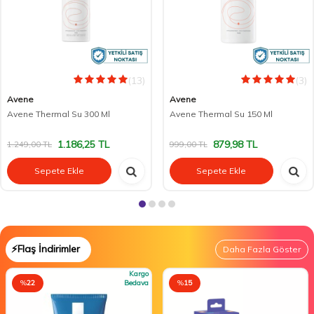
(13)
(3)
Avene
Avene
Avene Thermal Su 300 Ml
Avene Thermal Su 150 Ml
1.186,25
TL
879,98
TL
1.249,00
TL
999,00
TL
Sepete Ekle
Sepete Ekle
⚡Flaş İndirimler
Daha Fazla Göster
Kargo
%
22
Bedava
%
15