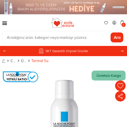
0
Ara
SKT Garantili Orijinal Ürünler
Anasayfa
Cilt Bakımı
Ürün Tipine Göre
Termal Su
Ücretsiz Kargo