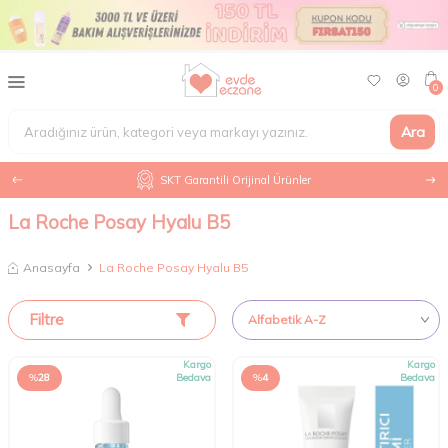
0
Ara
SKT Garantili Orijinal Ürünler
La Roche Posay Hyalu B5
Anasayfa
La Roche Posay Hyalu B5
Filtre
Kargo
Kargo
%
28
Bedava
%
4
Bedava