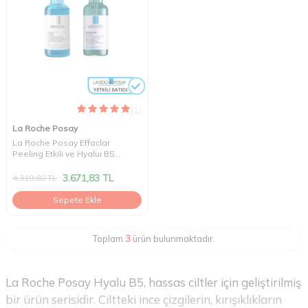
(1)
La Roche Posay
La Roche Posay Effaclar
Peeling Etkili ve Hyaluı B5
Serum Set
3.671,83
TL
4.319,80
TL
Sepete Ekle
Toplam
3
ürün bulunmaktadır.
La Roche Posay Hyalu B5, hassas ciltler için geliştirilmiş
bir ürün serisidir. Ciltteki ince çizgilerin, kırışıklıkların