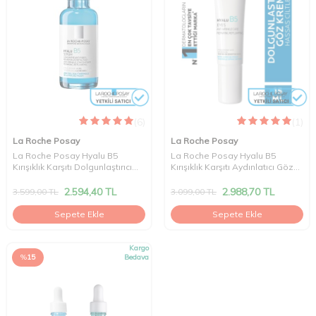
(6)
(1)
La Roche Posay
La Roche Posay
La Roche Posay Hyalu B5
La Roche Posay Hyalu B5
Kırışıklık Karşıtı Dolgunlaştırıcı
Kırışıklık Karşıtı Aydınlatıcı Göz
Serum 30 ml
Kremi 15 ml
2.594,40
TL
2.988,70
TL
3.599,00
TL
3.099,00
TL
Sepete Ekle
Sepete Ekle
Kargo
%
15
Bedava