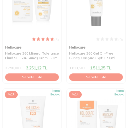
(3)
(0)
Heliocare
Heliocare
Heliocare 360 Mineral Tolerance
Heliocare 360 Gel Oil-Free
Fluid SPF50+ Güneş Kremi 50 ml
Güneş Koruyucu Spf50 50ml
3.251,12
TL
1.511,25
TL
3.790,00
TL
1.813,50
TL
Sepete Ekle
Sepete Ekle
Kargo
Kargo
%
17
Bedava
%
14
Bedava