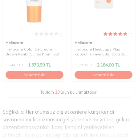
(0)
(1)
Heliocare
Heliocare
Heliocare Color Gelcream
Heliocare Heliocaps Plus
Brown Renkli Güneş Kremi Spf
Kapsül Takviye Edici Gıda 30
50 50 ml
Kapsül
1.370,59
TL
2.184,00
TL
1.644,71
TL
3.199,00
TL
Sepete Ekle
Sepete Ekle
Toplam
10
ürün bulunmaktadır.
Sağlıklı ciltler olumsuz dış etkenlere karşı kendi
savunma mekanizmasını geliştiren ve meydana gelen
dezenformasyonları karşı kendini yenileyebilen
ciltlerdir. Aşırı güneş ışığı gibi dış etkilere maruz kalan