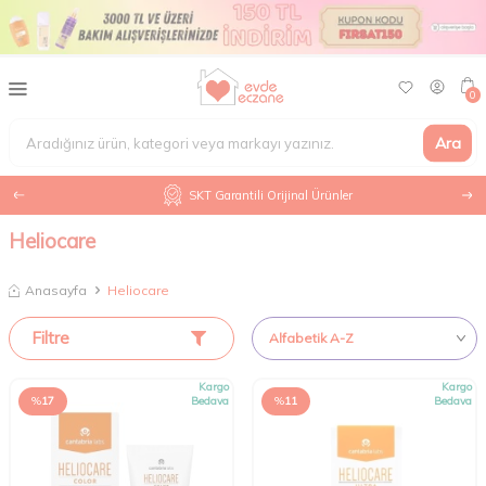
0
Ara
SKT Garantili Orijinal Ürünler
Heliocare
Anasayfa
Heliocare
Filtre
Kargo
Kargo
%
17
Bedava
%
11
Bedava