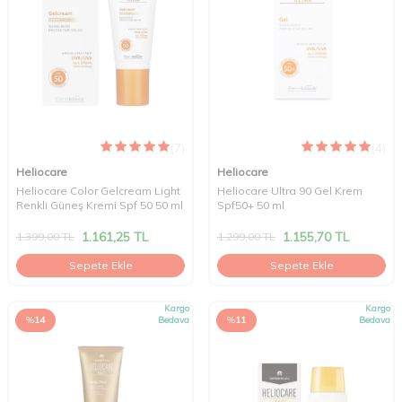
(7)
(4)
Heliocare
Heliocare
Heliocare Color Gelcream Light
Heliocare Ultra 90 Gel Krem
Renkli Güneş Kremi Spf 50 50 ml
Spf50+ 50 ml
1.161,25
TL
1.155,70
TL
1.399,00
TL
1.299,00
TL
Sepete Ekle
Sepete Ekle
Kargo
Kargo
%
14
Bedava
%
11
Bedava