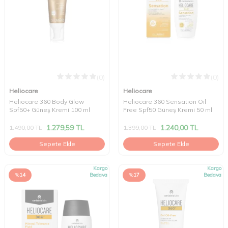
(0)
(0)
Heliocare
Heliocare
Heliocare 360 Body Glow
Heliocare 360 Sensation Oil
Spf50+ Güneş Kremi 100 ml
Free Spf50 Güneş Kremi 50 ml
1.279,59
TL
1.240,00
TL
1.490,00
TL
1.399,00
TL
Sepete Ekle
Sepete Ekle
Kargo
Kargo
%
14
Bedava
%
17
Bedava