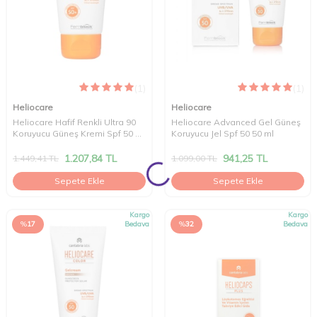
(1)
(1)
Heliocare
Heliocare
Heliocare Hafif Renkli Ultra 90
Heliocare Advanced Gel Güneş
Koruyucu Güneş Kremi Spf 50 50
Koruyucu Jel Spf 50 50 ml
ml
1.207,84
TL
941,25
TL
1.449,41
TL
1.099,00
TL
Sepete Ekle
Sepete Ekle
Kargo
Kargo
%
17
Bedava
%
32
Bedava