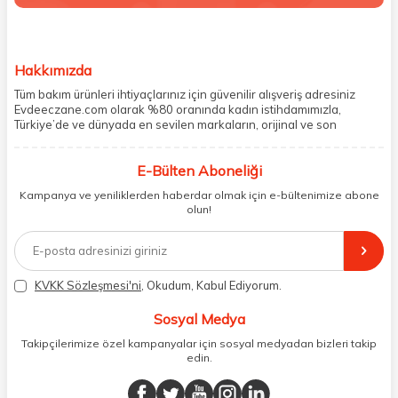
Hakkımızda
Tüm bakım ürünleri ihtiyaçlarınız için güvenilir alışveriş adresiniz
Evdeeczane.com olarak %80 oranında kadın istihdamımızla,
Türkiye’de ve dünyada en sevilen markaların, orijinal ve son
kullanma tarihi garantili ürünlerini sizler için saklama koşullarında
uygun şekilde depolayıp, siparişlerinizin ardından özenle
E-Bülten Aboneliği
paketliyoruz. Herhangi bir durumdan dolayı olumsuz olarak geri
dönüş alınan siparişlerin memnuniyete dönüşmesi ekibimiz ve
Kampanya ve yeniliklerden haberdar olmak için e-bültenimize abone
müşteri temsilcilerimiz aracılığı ile gerekli tüm desteği sağlıyoruz.
olun!
2017 yılından bugüne, yüzlerce marka ve binlerce ürün seçeneğini
doğrudan markalardan ya da markaların yetkili Türkiye
distribütörlerinden faturalı olarak tedarik ediyor ve müşterilerimize
aynı şekilde faturalı ve orijinal ambalajlarda gönderim sağlıyoruz.
Paketleme sürecinde geri dönüştürülebilir malzemeler kullanarak
KVKK Sözleşmesi'ni
, Okudum, Kabul Ediyorum.
atık oranımızı en aza indiriyor ve daha yaşanabilir bir dünya
bilincinde hareket ediyoruz.
Sosyal Medya
Takipçilerimize özel kampanyalar için sosyal medyadan bizleri takip
edin.