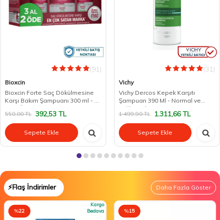
(91)
(31)
Bioxcin
Vichy
Bioxcin Forte Saç Dökülmesine
Vichy Dercos Kepek Karşıtı
Karşı Bakım Şampuanı 300 ml - 3
Şampuan 390 Ml - Normal ve
AL 2 ÖDE
Yağlı Saçlar
392,53
TL
1.311,66
TL
550,00
TL
1.499,90
TL
Sepete Ekle
Sepete Ekle
⚡Flaş İndirimler
Daha Fazla Göster
Kargo
%
22
Bedava
%
15