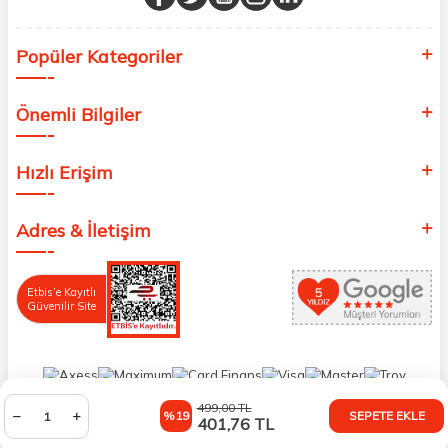
Popüler Kategoriler
Önemli Bilgiler
Hızlı Erişim
Adres & İletişim
Etbis’e Kayıtlı
Güvenilir Site
499,00
TL
%19
SEPETE EKLE
401,76
TL