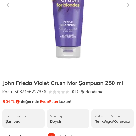
John Frieda Violet Crush Mor Şampuan 250 ml
Kodu :
5037156227376
0 Değerlendirme
8,04 TL
değerinde
EvdePuan
kazan!
Ürün Formu
Saç Tipi
Kullanım Amacı
Şampuan
Boyalı
Renk Açıcı/Koruyucu