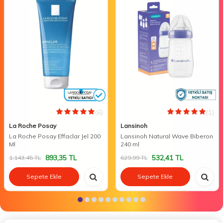
(6)
(1)
La Roche Posay
Lansinoh
La Roche Posay Effaclar Jel 200
Lansinoh Natural Wave Biberon
Ml
240 ml
893,35
TL
532,41
TL
1.143,45
TL
629,99
TL
Sepete Ekle
Sepete Ekle