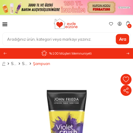
0
Ara
%100 Müşteri Memnuniyeti
Anasayfa
Saç Bakımı
Saç Bakım Ürünleri
Şampuan