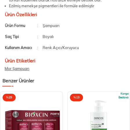
tonları kademeli olarak nötralize etmeye destek olur.
Ezilmiş menekşe pigmentleri ile formüle edilmiştir
Ürün Özellikleri
Ürün Formu
:
Şampuan
Saç Tipi
:
Boyalı
Kullanım Amacı
:
Renk Açıcı/Koruyucu
Ürün Etiketleri
Mor Şampuan
Benzer Ürünler
Kargo
%
29
%
13
Bedava