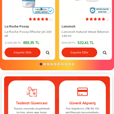
(6)
(1)
La Roche Posay
Lansinoh
La Roche Posay Effaclar Jel 200
Lansinoh Natural Wave Biberon
Ml
240 ml
893,35
TL
532,41
TL
1.143,45
TL
629,99
TL
Sepete Ekle
Sepete Ekle
Teslimat Güvencesi
Güvenli Alışveriş
Taşıma sırasında oluşabilecek
Tüm bilgileriniz 256 Bit SSL
kırılma, akma veya hasar
sertifikasıyla korunmaktadır.