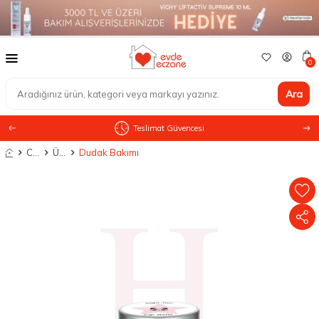
0
Ara
Teslimat Güvencesi
Anasayfa
Cilt Bakımı
Ürün Tipine Göre
Dudak Bakımı