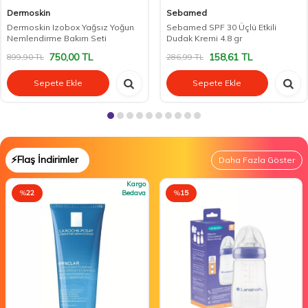
Dermoskin
Sebamed
Dermoskin Izobox Yağsız Yoğun
Sebamed SPF 30 Üçlü Etkili
Nemlendirme Bakım Seti
Dudak Kremi 4.8 gr
750,00
TL
158,61
TL
899,90
TL
286,99
TL
Sepete Ekle
Sepete Ekle
⚡Flaş İndirimler
Daha Fazla Göster
Kargo
%
22
Bedava
%
15