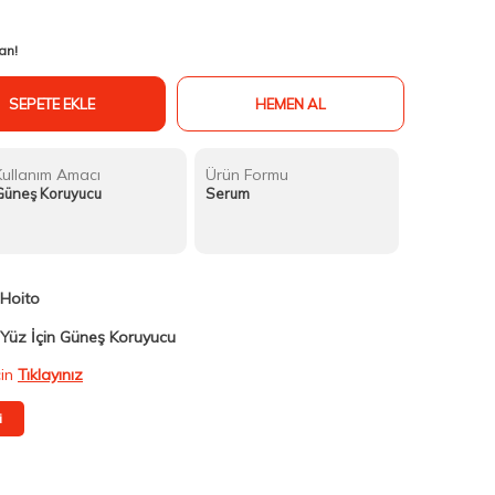
an!
SEPETE EKLE
HEMEN AL
Kullanım Amacı
Ürün Formu
Güneş Koruyucu
Serum
Hoito
Yüz İçin Güneş Koruyucu
çin
Tıklayınız
i