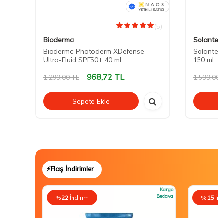
(2)
(5)
Bioderma
Solante
Bioderma Photoderm XDefense
Solante
ight
Ultra-Fluid SPF50+ 40 ml
150 ml
968,72
TL
1.299,00
TL
1.599,0
Sepete Ekle
⚡Flaş İndirimler
Kargo
Bedava
%
22
İndirim
%
15
İ