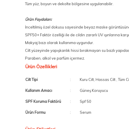
Tüm yüz, boyun ve dekolte bölgesine uygulanabilir.
Ürün Faydaları:
İnceltilmiş özel dokusu sayesinde beyaz maske görüntüsün
SPF50+ Faktör özelliği ile de cildin zararlı UV ışınlarına ka
Makyaj bazı olarak kullanıma uygundur.
Cilt yüzeyinde yapışkanlık hissi bırakmayan su bazlı yapıdad
Paraben, alkol ve parfüm içermez.
Ürün Özellikleri
Cilt Tipi
:
Kuru Cilt, Hassas Cilt , Tüm Cil
Kullanım Amacı
:
Güneş Koruyucu
SPF Koruma Faktörü
:
Spf 50
Ürün Formu
:
Serum