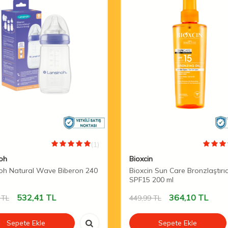
(1)
oh
Bioxcin
oh Natural Wave Biberon 240
Bioxcin Sun Care Bronzlaştırı
SPF15 200 ml
532,41
TL
364,10
TL
TL
449,99
TL
Sepete Ekle
Sepete Ekle