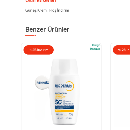
Ürün Etiketleri
Güneş Kremi
,
Flaş İndirim
Benzer Ürünler
Kargo
Kargo
Bedava
Bedava
%
25
İndirim
%
23
İn