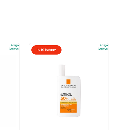
Kargo
Kargo
Bedava
Bedava
%
19
İndirim
%