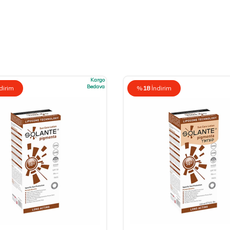
Kargo
Bedava
dirim
%
18
İndirim