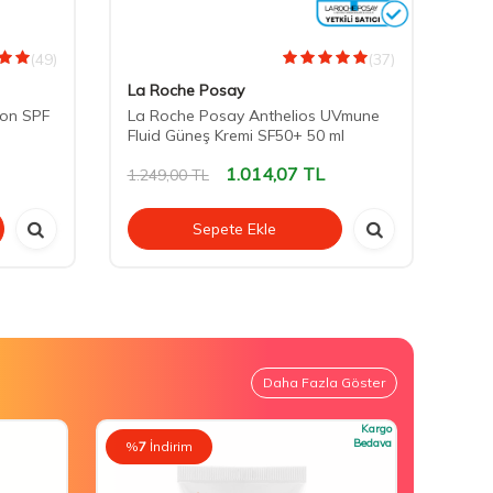
(49)
(37)
La Roche Posay
La 
ion SPF
La Roche Posay Anthelios UVmune
La 
Fluid Güneş Kremi SF50+ 50 ml
Dry
1.014,07
TL
1.249,00
TL
1.5
Sepete Ekle
Daha Fazla Göster
Kargo
Bedava
%
7
İndirim
%
7
İn