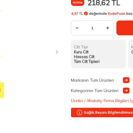
218,62
TL
İNDIRIM
4,37 TL
değerinde
EvdePuan
kaz
Cilt Tipi
Kuru Cilt
Hassas Cilt
Tüm Cilt Tipleri
Markanın Tüm Ürünleri
Kategorinin Tüm Ürünleri
Üretici / İthalatçı Firma Bilgileri İ
Sağlık Beyanı Bilgilendirmes