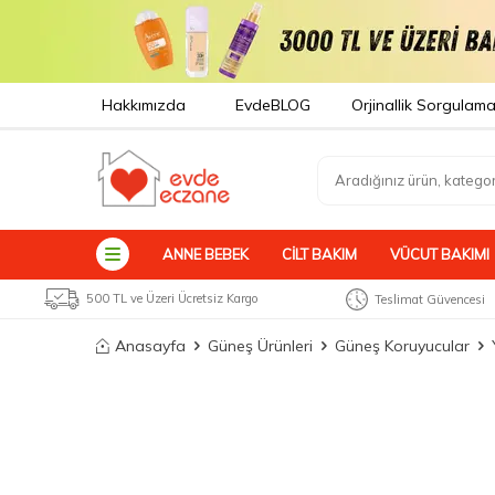
Hakkımızda
EvdeBLOG
Orjinallik Sorgulam
ANNE BEBEK
CILT BAKIM
VÜCUT BAKIMI
500 TL ve Üzeri Ücretsiz Kargo
Teslimat Güvencesi
Anasayfa
Güneş Ürünleri
Güneş Koruyucular