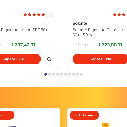
(109)
Solante
 Pigmenta Lotion SPF 50+
Solante Pigmenta Tinted Lot
50+ 150 ml
1.237,42
TL
1.223,88
TL
0
TL
1.498,00
TL
Sepete Ekle
Sepete Ekle
ndirim
%
19
İndirim