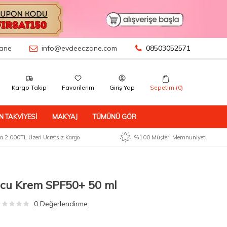
ane
info@evdeeczane.com
08503052571
Kargo Takip
Favorilerim
Giriş Yap
Sepetim (
0
)
N TAKVIYESI
MAKYAJ
TÜMÜNÜ GÖR
 2.000TL Üzeri Ücretsiz Kargo
%100 Müşteri Memnuniyeti
l
cu Krem SPF50+ 50 ml
0 Değerlendirme