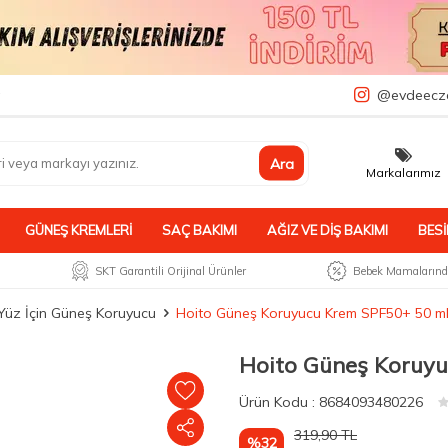
a
@evdeecz
Ara
Markalarımız
GÜNEŞ KREMLERI
SAÇ BAKIMI
AĞIZ VE DIŞ BAKIMI
BESI
SKT Garantili Orijinal Ürünler
Bebek Mamalarında
Yüz İçin Güneş Koruyucu
Hoito Güneş Koruyucu Krem SPF50+ 50 m
Hoito Güneş Koruyu
Ürün
Kodu :
8684093480226
319,90
TL
%32