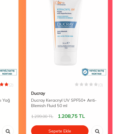
(2)
(0)
Ducray
Mustel
cı Yağ
Ducray Keracnyl UV SPF50+ Anti-
Mustel
Blemish Fluid 50 ml
Lotion
1.208,75
TL
1.299,00
TL
1.058,
Sepete Ekle