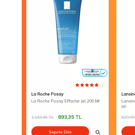
(0)
(6)
La Roche Posay
Lansin
 Care
La Roche Posay Effaclar Jel 200 Ml
Lansin
ml
893,35
TL
1.143,45
TL
629,99
Sepete Ekle