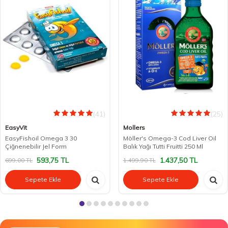
(41)
(25)
EasyVit
Mollers
EasyFishoil Omega 3 30
Möller's Omega-3 Cod Liver Oil
Çiğnenebilir Jel Form
Balık Yağı Tutti Fruitti 250 Ml
593,75
TL
1.437,50
TL
699,00
TL
1.499,90
TL
Sepete Ekle
Sepete Ekle