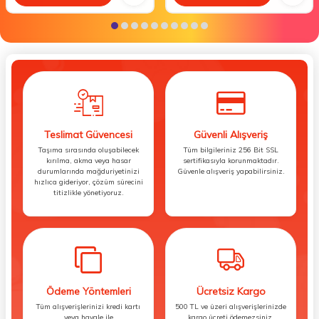
Teslimat Güvencesi
Güvenli Alışveriş
Taşıma sırasında oluşabilecek
Tüm bilgileriniz 256 Bit SSL
kırılma, akma veya hasar
sertifikasıyla korunmaktadır.
durumlarında mağduriyetinizi
Güvenle alışveriş yapabilirsiniz.
hızlıca gideriyor, çözüm sürecini
titizlikle yönetiyoruz.
Ödeme Yöntemleri
Ücretsiz Kargo
Tüm alışverişlerinizi kredi kartı
500 TL ve üzeri alışverişlerinizde
veya havale ile
kargo ücreti ödemezsiniz.