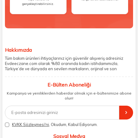
gerçekleştirebilirsiniz.
Hakkımızda
Tüm bakım ürünleri ihtiyaçlarınız için güvenilir alışveriş adresiniz
Evdeeczane.com olarak %80 oranında kadın istihdamımızla,
Türkiye’de ve dünyada en sevilen markaların, orijinal ve son
kullanma tarihi garantili ürünlerini sizler için saklama koşullarında
uygun şekilde depolayıp, siparişlerinizin ardından özenle
E-Bülten Aboneliği
paketliyoruz. Herhangi bir durumdan dolayı olumsuz olarak geri
dönüş alınan siparişlerin memnuniyete dönüşmesi ekibimiz ve
Kampanya ve yeniliklerden haberdar olmak için e-bültenimize abone
müşteri temsilcilerimiz aracılığı ile gerekli tüm desteği sağlıyoruz.
olun!
2017 yılından bugüne, yüzlerce marka ve binlerce ürün seçeneğini
doğrudan markalardan ya da markaların yetkili Türkiye
distribütörlerinden faturalı olarak tedarik ediyor ve müşterilerimize
aynı şekilde faturalı ve orijinal ambalajlarda gönderim sağlıyoruz.
Paketleme sürecinde geri dönüştürülebilir malzemeler kullanarak
KVKK Sözleşmesi'ni
, Okudum, Kabul Ediyorum.
atık oranımızı en aza indiriyor ve daha yaşanabilir bir dünya
bilincinde hareket ediyoruz.
Sosyal Medya