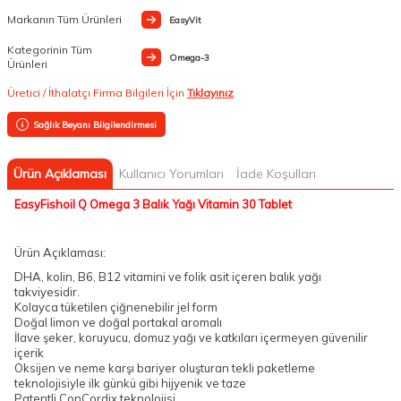
Markanın Tüm Ürünleri
EasyVit
Kategorinin Tüm
Omega-3
Ürünleri
Üretici / İthalatçı Firma Bilgileri İçin
Tıklayınız
Sağlık Beyanı Bilgilendirmesi
Ürün Açıklaması
Kullanıcı Yorumları
İade Koşulları
EasyFishoil Q Omega 3 Balık Yağı Vitamin 30 Tablet
Ürün Açıklaması:
DHA, kolin, B6, B12 vitamini ve folik asit içeren balık yağı
takviyesidir.
Kolayca tüketilen çiğnenebilir jel form
Doğal limon ve doğal portakal aromalı
İlave şeker, koruyucu, domuz yağı ve katkıları içermeyen güvenilir
içerik
Oksijen ve neme karşı bariyer oluşturan tekli paketleme
teknolojisiyle ilk günkü gibi hijyenik ve taze
Patentli ConCordix teknolojisi