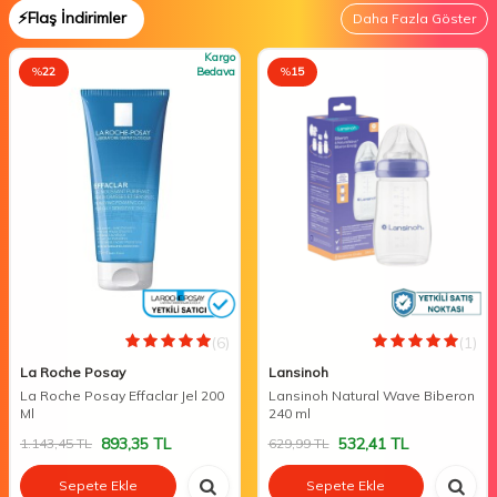
⚡Flaş İndirimler
Daha Fazla Göster
Kargo
%
22
Bedava
%
15
(6)
(1)
La Roche Posay
Lansinoh
La Roche Posay Effaclar Jel 200
Lansinoh Natural Wave Biberon
Ml
240 ml
893,35
TL
532,41
TL
1.143,45
TL
629,99
TL
Sepete Ekle
Sepete Ekle