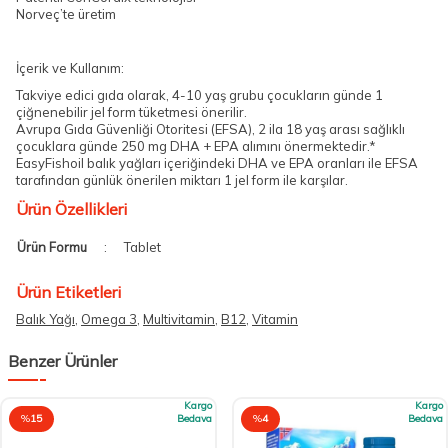
Norveç’te üretim
İçerik ve Kullanım:
Takviye edici gıda olarak, 4-10 yaş grubu çocukların günde 1
çiğnenebilir jel form tüketmesi önerilir.
Avrupa Gıda Güvenliği Otoritesi (EFSA), 2 ila 18 yaş arası sağlıklı
çocuklara günde 250 mg DHA + EPA alımını önermektedir.*
EasyFishoil balık yağları içeriğindeki DHA ve EPA oranları ile EFSA
tarafından günlük önerilen miktarı 1 jel form ile karşılar.
Ürün Özellikleri
Ürün Formu
:
Tablet
Ürün Etiketleri
Balık Yağı
,
Omega 3
,
Multivitamin
,
B12
,
Vitamin
Benzer Ürünler
Kargo
Kargo
%
15
Bedava
%
4
Bedava