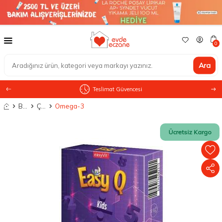
0
Ara
SKT Garantili Orijinal Ürünler
Anasayfa
Besin Takviyesi
Çocuklar İçin Besin Takviyesi
Omega-3
Ücretsiz Kargo