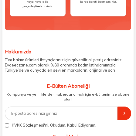
veya havale ile
kargo ücreti ödemezsiniz.
gerçekleştirebilirsiniz.
Hakkımızda
Tüm bakım ürünleri ihtiyaçlarınız için güvenilir alışveriş adresiniz
Evdeeczane.com olarak %80 oranında kadın istihdamımızla,
Türkiye’de ve dünyada en sevilen markaların, orijinal ve son
kullanma tarihi garantili ürünlerini sizler için saklama koşullarında
uygun şekilde depolayıp, siparişlerinizin ardından özenle
E-Bülten Aboneliği
paketliyoruz. Herhangi bir durumdan dolayı olumsuz olarak geri
dönüş alınan siparişlerin memnuniyete dönüşmesi ekibimiz ve
Kampanya ve yeniliklerden haberdar olmak için e-bültenimize abone
müşteri temsilcilerimiz aracılığı ile gerekli tüm desteği sağlıyoruz.
olun!
2017 yılından bugüne, yüzlerce marka ve binlerce ürün seçeneğini
doğrudan markalardan ya da markaların yetkili Türkiye
distribütörlerinden faturalı olarak tedarik ediyor ve müşterilerimize
aynı şekilde faturalı ve orijinal ambalajlarda gönderim sağlıyoruz.
Paketleme sürecinde geri dönüştürülebilir malzemeler kullanarak
KVKK Sözleşmesi'ni
, Okudum, Kabul Ediyorum.
atık oranımızı en aza indiriyor ve daha yaşanabilir bir dünya
bilincinde hareket ediyoruz.