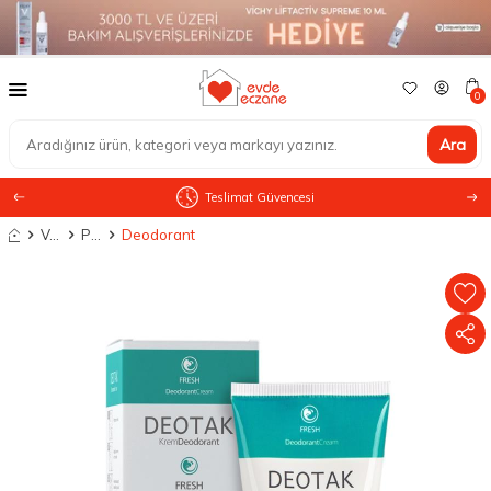
0
Ara
Teslimat Güvencesi
Anasayfa
Vücut Bakımı
Parfüm & Deodorant
Deodorant