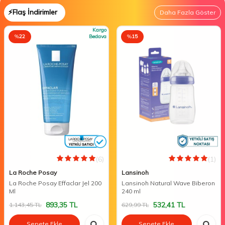
⚡Flaş İndirimler
Daha Fazla Göster
Kargo
%
22
Bedava
%
15
(6)
(1)
La Roche Posay
Lansinoh
La Roche Posay Effaclar Jel 200
Lansinoh Natural Wave Biberon
Ml
240 ml
893,35
TL
532,41
TL
1.143,45
TL
629,99
TL
Sepete Ekle
Sepete Ekle