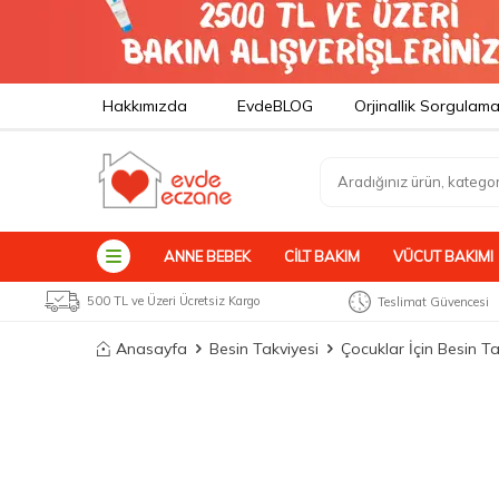
Hakkımızda
EvdeBLOG
Orjinallik Sorgulam
ANNE BEBEK
CILT BAKIM
VÜCUT BAKIMI
500 TL ve Üzeri Ücretsiz Kargo
Teslimat Güvencesi
Anasayfa
Besin Takviyesi
Çocuklar İçin Besin Ta