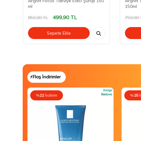
lık
Argivit Focus Takviye Edici Şurup 150
Argivit 
ml
150ml
499,90
TL
850,00
TL
750,00
Sepete Ekle
⚡Flaş İndirimler
Kargo
Bedava
%
22
İndirim
%
15
İ