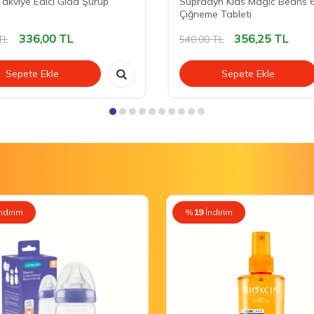
Takviye Edici Gıda Şurup
Supradyn Kids Magic Beans 
Çiğneme Tableti
336,00
TL
356,25
TL
TL
540,00
TL
Sepete Ekle
Sepete Ekle
ndirim
%
19
İndirim