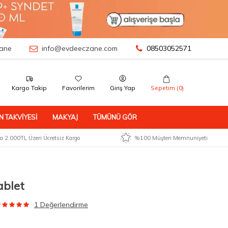
ane
info@evdeeczane.com
08503052571
Kargo Takip
Favorilerim
Giriş Yap
Sepetim (
0
)
N TAKVIYESI
MAKYAJ
TÜMÜNÜ GÖR
 2.000TL Üzeri Ücretsiz Kargo
%100 Müşteri Memnuniyeti
ablet
1 Değerlendirme