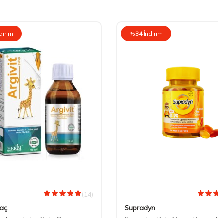
dirim
%
34
İndirim
(14)
laç
Supradyn