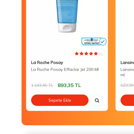
(0)
(6)
La Roche Posay
Lansin
 Care
La Roche Posay Effaclar Jel 200 Ml
Lansin
ml
893,35
TL
1.143,45
TL
629,99
Sepete Ekle