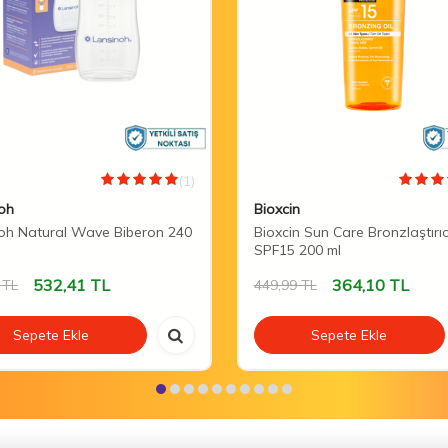
(1)
oh
Bioxcin
oh Natural Wave Biberon 240
Bioxcin Sun Care Bronzlaştırı
SPF15 200 ml
532,41
TL
364,10
TL
TL
449,99
TL
Sepete Ekle
Sepete Ekle