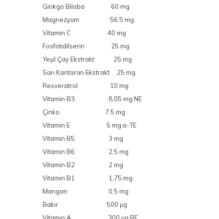
Ginkgo Biloba 60 mg
Magnezyum 56,5 mg
Vitamin C 40 mg
Fosfotidilserin 25 mg
Yeşil Çay Ekstrakt 25 mg
Sarı Kantaran Ekstrakt 25 mg
Resveratrol 10 mg
Vitamin B3 8,05 mg NE
Çinko 7,5 mg
Vitamin E 5 mg α-TE
Vitamin B5 3 mg
Vitamin B6 2,5 mg
Vitamin B2 2 mg
Vitamin B1 1,75 mg
Mangan 0,5 mg
Bakır 500 µg
Vitamin A 300 µg RE