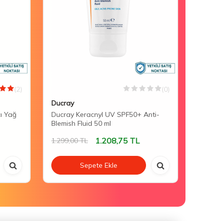
(2)
(0)
Ducray
Mustel
cı Yağ
Ducray Keracnyl UV SPF50+ Anti-
Mustel
Blemish Fluid 50 ml
Lotion
1.208,75
TL
1.299,00
TL
1.058,
Sepete Ekle