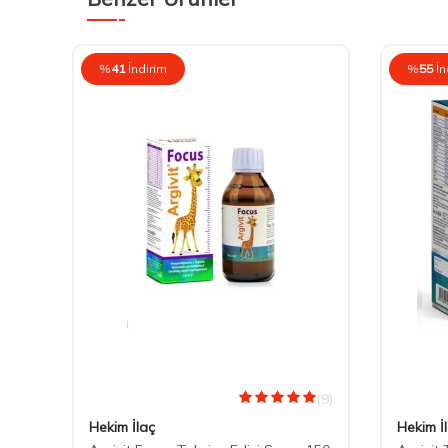
%
41
İndirim
%
55
İn
(0)
(9)
Hekim İlaç
Hekim İ