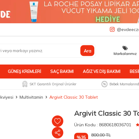
a
@evdeecz
Ara
Markalarımız
GÜNEŞ KREMLERI
SAÇ BAKIMI
AĞIZ VE DIŞ BAKIMI
BESI
SKT Garantili Orijinal Ürünler
Bebek Mamalarında
kviyesi
Multivitamin
Argivit Classic 30 Tablet
Argivit Classic 30 T
Ürün
Kodu :
8680618036701
800,00
TL
%35