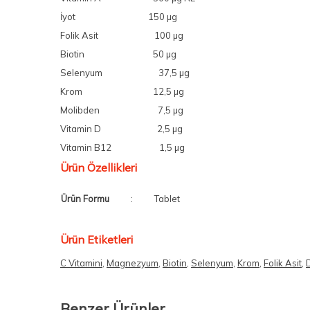
İyot 150 µg
Folik Asit 100 µg
Biotin 50 µg
Selenyum 37,5 µg
Krom 12,5 µg
Molibden 7,5 µg
Vitamin D 2,5 µg
Vitamin B12 1,5 µg
Ürün Özellikleri
Ürün Formu
:
Tablet
Ürün Etiketleri
C Vitamini
,
Magnezyum
,
Biotin
,
Selenyum
,
Krom
,
Folik Asit
,
Benzer Ürünler