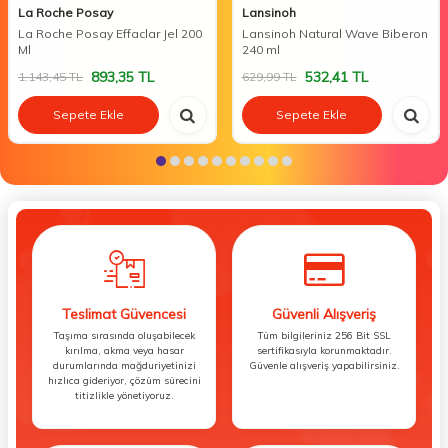
La Roche Posay
Lansinoh
La Roche Posay Effaclar Jel 200
Lansinoh Natural Wave Biberon
Ml
240 ml
893,35
TL
532,41
TL
1.143,45
TL
629,99
TL
Sepete Ekle
Sepete Ekle
Teslimat Güvencesi
Güvenli Alışveriş
Taşıma sırasında oluşabilecek
Tüm bilgileriniz 256 Bit SSL
kırılma, akma veya hasar
sertifikasıyla korunmaktadır.
durumlarında mağduriyetinizi
Güvenle alışveriş yapabilirsiniz.
hızlıca gideriyor, çözüm sürecini
titizlikle yönetiyoruz.