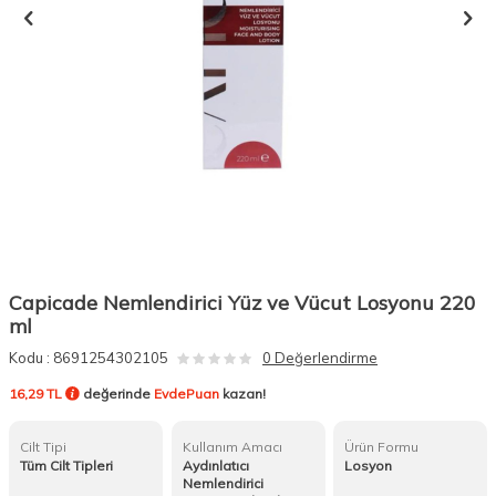
Capicade Nemlendirici Yüz ve Vücut Losyonu 220
ml
Kodu :
8691254302105
0 Değerlendirme
16,29 TL
değerinde
EvdePuan
kazan!
Cilt Tipi
Kullanım Amacı
Ürün Formu
Tüm Cilt Tipleri
Aydınlatıcı
Losyon
Nemlendirici