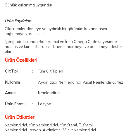
Günlük kullanıma uygundur.
Ürün Faydaları:
Cildi nemlendirmeye ve aydınlık bir görünüm kazanmasını
sağlamaya yardıcı olur.
İçeriğinde bulunan Bioceramid ve İnca Omega Oil ile sayesinde
hassas ve kuru ciltlerde cildi nemlendirmeye ve beslemeye destek
olur.
Ürün Özellikleri
Cilt Tipi
:
Tüm Cilt Tipleri
Kullanım
Aydınlatıcı, Nemlendirici, Vücut Nemlendirici, Yüz
:
Amacı
Nemlendirici
Ürün Formu
:
Losyon
Ürün Etiketleri
Nemlendirici
,
Yüz Nemlendirici
,
Yüz Kremi
,
El Kremi
,
Nemlendirici Losyon
,
Aydınlatıcı
,
Vücut Nemlendirici