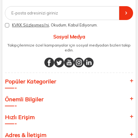
2017 yılından bugüne, yüzlerce marka ve binlerce ürün seçeneğini
doğrudan markalardan ya da markaların yetkili Türkiye
distribütörlerinden faturalı olarak tedarik ediyor ve müşterilerimize
aynı şekilde faturalı ve orijinal ambalajlarda gönderim sağlıyoruz.
Paketleme sürecinde geri dönüştürülebilir malzemeler kullanarak
KVKK Sözleşmesi'ni
, Okudum, Kabul Ediyorum.
atık oranımızı en aza indiriyor ve daha yaşanabilir bir dünya
bilincinde hareket ediyoruz.
Sosyal Medya
Takipçilerimize özel kampanyalar için sosyal medyadan bizleri takip
edin.
Popüler Kategoriler
Önemli Bilgiler
Hızlı Erişim
Adres & İletişim