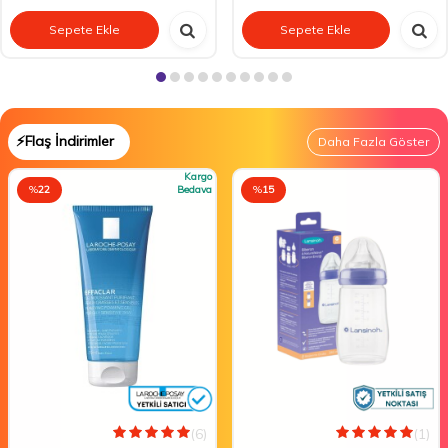
Sepete Ekle
Sepete Ekle
⚡Flaş İndirimler
Daha Fazla Göster
Kargo
%
22
Bedava
%
15
(6)
(1)