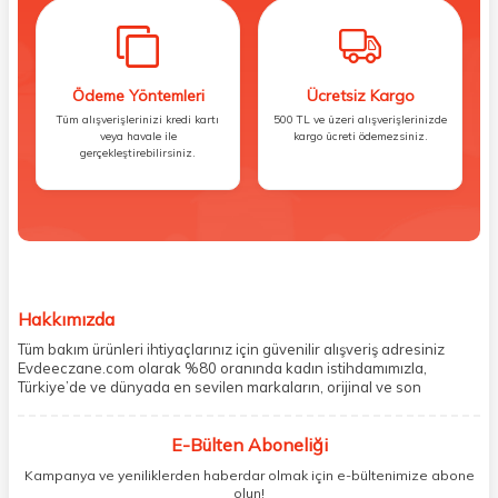
Ödeme Yöntemleri
Ücretsiz Kargo
Tüm alışverişlerinizi kredi kartı
500 TL ve üzeri alışverişlerinizde
veya havale ile
kargo ücreti ödemezsiniz.
gerçekleştirebilirsiniz.
Hakkımızda
Tüm bakım ürünleri ihtiyaçlarınız için güvenilir alışveriş adresiniz
Evdeeczane.com olarak %80 oranında kadın istihdamımızla,
Türkiye’de ve dünyada en sevilen markaların, orijinal ve son
kullanma tarihi garantili ürünlerini sizler için saklama koşullarında
uygun şekilde depolayıp, siparişlerinizin ardından özenle
E-Bülten Aboneliği
paketliyoruz. Herhangi bir durumdan dolayı olumsuz olarak geri
dönüş alınan siparişlerin memnuniyete dönüşmesi ekibimiz ve
Kampanya ve yeniliklerden haberdar olmak için e-bültenimize abone
müşteri temsilcilerimiz aracılığı ile gerekli tüm desteği sağlıyoruz.
olun!