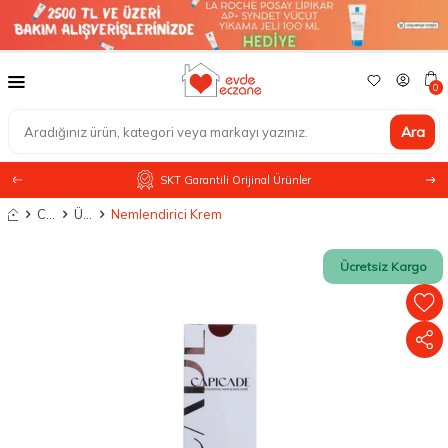
0
Ara
SKT Garantili Orijinal Ürünler
Anasayfa
Cilt Bakımı
Ürün Tipine Göre
Nemlendirici Krem
Ücretsiz Kargo