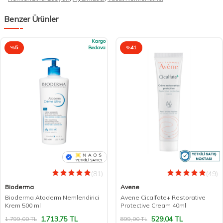
Benzer Ürünler
Kargo
%
5
Bedava
%
41
(81)
(49)
Bioderma
Avene
Bioderma Atoderm Nemlendirici
Avene Cicalfate+ Restorative
Krem 500 ml
Protective Cream 40ml
1.713,75
TL
529,04
TL
1.799,00
TL
899,00
TL