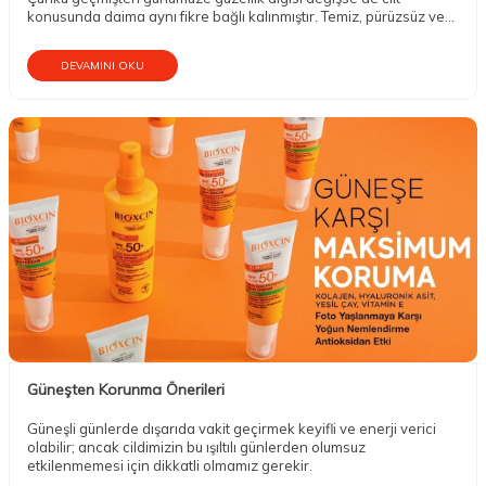
konusunda daima aynı fikre bağlı kalınmıştır. Temiz, pürüzsüz ve
ışıltılı bir ten her zaman ön planda tutulan güzellik unsuru olarak
kabul edilmiştir.
DEVAMINI OKU
Güneşten Korunma Önerileri
Güneşli günlerde dışarıda vakit geçirmek keyifli ve enerji verici
olabilir; ancak cildimizin bu ışıltılı günlerden olumsuz
etkilenmemesi için dikkatli olmamız gerekir.