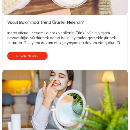
Vücut Bakımında Trend Ürünler Nelerdir?
İnsan vücudu devamlı olarak yenilenir. Çünkü vücut, yaşam
devamlılığını sürdürmek adına belirli eylemler gerçekleştirmek
zorunda. Bu eylem devam ettikçe yaşam da devam etmiş olur. Cilt,
yenilenme eylemi içerisinde olan uzuvlardan biri. Tenin
tazelenmesi genç ve dinç görünümü için oldukça önemli. Vücut
DEVAMINI OKU
bakımında trend ürünler kullanılarak bu yenilenme günümüz
koşullarında rahat bir şekilde sağlanabilir.