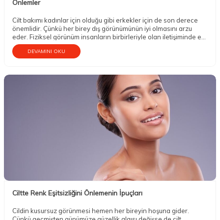
Önlemler
Cilt bakımı kadınlar için olduğu gibi erkekler için de son derece
önemlidir. Çünkü her birey dış görünümünün iyi olmasını arzu
eder. Fiziksel görünüm insanların birbirleriyle olan iletişiminde en
fazla dikkat çeken unsur olduğu için kişisel bakıma değer verilir.
DEVAMINI OKU
Ciltte Renk Eşitsizliğini Önlemenin İpuçları
Cildin kusursuz görünmesi hemen her bireyin hoşuna gider.
Çünkü geçmişten günümüze güzellik algısı değişse de cilt