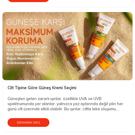
Cilt Tipine Göre Güneş Kremi Seçimi
Güneşten gelen zararlı ışınlar, özellikle UVA ve UVB
spektrumunda yer alanlar, yalnızca yaz aylarında değil yılın her
günü cilt üzerinde etkili olabilir. Bu ışınlar, ciltte leke oluşumu,
elastikiyet kaybı, kuruluk, erken yaşlanma belirtileri ve uzun
vadede cilt kanseri gibi ciddi sağlık sorunlarına yol açabilir.
DEVAMINI OKU