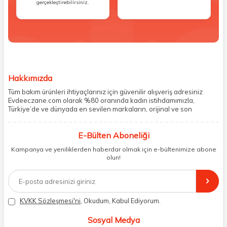
gerçekleştirebilirsiniz.
Hakkımızda
Tüm bakım ürünleri ihtiyaçlarınız için güvenilir alışveriş adresiniz
Evdeeczane.com olarak %80 oranında kadın istihdamımızla,
Türkiye’de ve dünyada en sevilen markaların, orijinal ve son
kullanma tarihi garantili ürünlerini sizler için saklama koşullarında
uygun şekilde depolayıp, siparişlerinizin ardından özenle
E-Bülten Aboneliği
paketliyoruz. Herhangi bir durumdan dolayı olumsuz olarak geri
dönüş alınan siparişlerin memnuniyete dönüşmesi ekibimiz ve
Kampanya ve yeniliklerden haberdar olmak için e-bültenimize abone
müşteri temsilcilerimiz aracılığı ile gerekli tüm desteği sağlıyoruz.
olun!
2017 yılından bugüne, yüzlerce marka ve binlerce ürün seçeneğini
doğrudan markalardan ya da markaların yetkili Türkiye
distribütörlerinden faturalı olarak tedarik ediyor ve müşterilerimize
aynı şekilde faturalı ve orijinal ambalajlarda gönderim sağlıyoruz.
Paketleme sürecinde geri dönüştürülebilir malzemeler kullanarak
KVKK Sözleşmesi'ni
, Okudum, Kabul Ediyorum.
atık oranımızı en aza indiriyor ve daha yaşanabilir bir dünya
bilincinde hareket ediyoruz.
Sosyal Medya