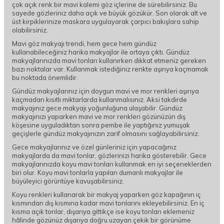
çok açık renk bir mavi kalemi göz içlerine de sürebilirsiniz. Bu
sayede gözleriniz daha açık ve büyük gözükür. Son olarak alt ve
üst kirpiklerinize maskara uygulayarak çarpıcı bakışlara sahip
olabilirsiniz.
Mavi göz makyajı trendi, hem gece hem gündüz
kullanabileceğiniz harika makyajlar ile ortaya çıktı. Gündüz
makyajlarınızda mavi tonları kullanırken dikkat etmeniz gereken
bazı noktalar var. Kullanmak istediğiniz renkte aşırıya kaçmamak
bu noktada önemlidir.
Gündüz makyajlarınız için doygun mavi ve mor renkleri aşırıya
kaçmadan kısıtlı miktarlarda kullanmalısınız. Aksi takdirde
makyajınız gece makyajı yoğunluğuna ulaşabilir. Gündüz
makyajınızı yaparken mavi ve mor renkleri gözünüzün dış
köşesine uyguladıktan sonra pembe ile yaptığınız yumuşak
geçişlerle gündüz makyajınızın zarif olmasını sağlayabilirsiniz.
Gece makyajlarınız ve özel günleriniz için yapacağınız
makyajlarda da mavi tonlar, gözlerinizi harika gösterebilir. Gece
makyajlarınızda koyu mavi tonları kullanmak en iyi seçeneklerden
biri olur. Koyu mavi tonlarla yapılan dumanlı makyajlar ile
büyüleyici görüntüye kavuşabilirsiniz.
Koyu renkleri kullanarak bir makyaj yaparken göz kapağının iç
kısmından dış kısmına kadar mavi tonlarını ekleyebilirsiniz. En iç
kısma açık tonlar, dışarıya gittikçe ise koyu tonları eklemeniz
hâlinde gözünüz dışarıya doğru uzayan çekik bir görünüme