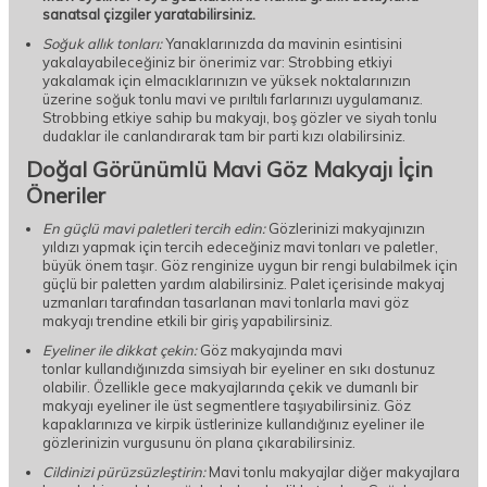
sanatsal çizgiler yaratabilirsiniz.
Soğuk allık tonları:
Yanaklarınızda da mavinin esintisini
yakalayabileceğiniz bir önerimiz var: Strobbing etkiyi
yakalamak için elmacıklarınızın ve yüksek noktalarınızın
üzerine soğuk tonlu mavi ve pırıltılı farlarınızı uygulamanız.
Strobbing etkiye sahip bu makyajı, boş gözler ve siyah tonlu
dudaklar ile canlandırarak tam bir parti kızı olabilirsiniz.
Doğal Görünümlü Mavi Göz Makyajı İçin
Öneriler
En güçlü mavi paletleri tercih edin:
Gözlerinizi makyajınızın
yıldızı yapmak için tercih edeceğiniz mavi tonları ve paletler,
büyük önem taşır. Göz renginize uygun bir rengi bulabilmek için
güçlü bir paletten yardım alabilirsiniz. Palet içerisinde makyaj
uzmanları tarafından tasarlanan mavi tonlarla mavi göz
makyajı trendine etkili bir giriş yapabilirsiniz.
Eyeliner ile dikkat çekin:
Göz makyajında mavi
tonlar kullandığınızda simsiyah bir eyeliner en sıkı dostunuz
olabilir. Özellikle gece makyajlarında çekik ve dumanlı bir
makyajı eyeliner ile üst segmentlere taşıyabilirsiniz. Göz
kapaklarınıza ve kirpik üstlerinize kullandığınız eyeliner ile
gözlerinizin vurgusunu ön plana çıkarabilirsiniz.
Cildinizi pürüzsüzleştirin:
Mavi tonlu makyajlar diğer makyajlara