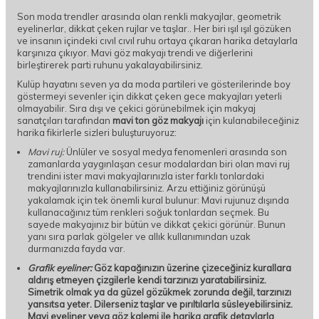
Son moda trendler arasında olan renkli makyajlar, geometrik
eyelinerlar, dikkat çeken rujlar ve taşlar.. Her biri ışıl ışıl gözüken
ve insanın içindeki cıvıl cıvıl ruhu ortaya çıkaran harika detaylarla
karşınıza çıkıyor. Mavi göz makyajı trendi ve diğerlerini
birleştirerek parti ruhunu yakalayabilirsiniz.
Kulüp hayatını seven ya da moda partileri ve gösterilerinde boy
göstermeyi sevenler için dikkat çeken gece makyajları yeterli
olmayabilir. Sıra dışı ve çekici görünebilmek için makyaj
sanatçıları tarafından
mavi ton göz makyajı
için kulanabileceğiniz
harika fikirlerle sizleri buluşturuyoruz:
Mavi ruj:
Ünlüler ve sosyal medya fenomenleri arasında son
zamanlarda yaygınlaşan cesur modalardan biri olan mavi ruj
trendini ister mavi makyajlarınızla ister farklı tonlardaki
makyajlarınızla kullanabilirsiniz. Arzu ettiğiniz görünüşü
yakalamak için tek önemli kural bulunur: Mavi rujunuz dışında
kullanacağınız tüm renkleri soğuk tonlardan seçmek. Bu
sayede makyajınız bir bütün ve dikkat çekici görünür. Bunun
yanı sıra parlak gölgeler ve allık kullanımından uzak
durmanızda fayda var.
Grafik eyeliner:
Göz kapağınızın üzerine çizeceğiniz kurallara
aldırış etmeyen çizgilerle kendi tarzınızı yaratabilirsiniz.
Simetrik olmak ya da güzel gözükmek zorunda değil, tarzınızı
yansıtsa yeter. Dilerseniz taşlar ve pırıltılarla süsleyebilirsiniz.
Mavi eyeliner veya göz kalemi ile harika grafik detaylarla