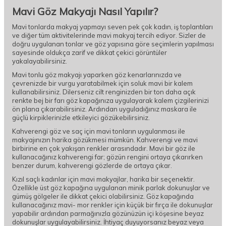
Mavi Göz Makyajı Nasıl Yapılır?
Mavi tonlarda makyaj yapmayı seven pek çok kadın, iş toplantıları
ve diğer tüm aktivitelerinde mavi makyaj tercih ediyor. Sizler de
doğru uygulanan tonlar ve göz yapısına göre seçimlerin yapılması
sayesinde oldukça zarif ve dikkat çekici görüntüler
yakalayabilirsiniz.
Mavi tonlu göz makyajı yaparken göz kenarlarınızda ve
çevrenizde bir vurgu yaratabilmek için soluk mavi bir kalem
kullanabilirsiniz. Dilerseniz cilt renginizden bir ton daha açık
renkte bej bir farı göz kapağınıza uygulayarak kalem çizgilerinizi
ön plana çıkarabilirsiniz. Ardından uyguladığınız maskara ile
güçlü kirpiklerinizle etkileyici gözükebilirsiniz.
Kahverengi göz ve saç için mavi tonların uygulanması ile
makyajınızın harika gözükmesi mümkün. Kahverengi ve mavi
birbirine en çok yakışan renkler arasındadır. Mavi bir göz ile
kullanacağınız kahverengi far; gözün rengini ortaya çıkarırken
benzer durum, kahverengi gözlerde de ortaya çıkar.
Kızıl saçlı kadınlar için mavi makyajlar, harika bir seçenektir.
Özellikle üst göz kapağına uygulanan minik parlak dokunuşlar ve
gümüş gölgeler ile dikkat çekici olabilirsiniz. Göz kapağında
kullanacağınız mavi- mor renkler için küçük bir fırça ile dokunuşlar
yapabilir ardından parmağınızla gözünüzün içi köşesine beyaz
dokunuşlar uygulayabilirsiniz. İhtiyaç duyuyorsanız beyaz veya