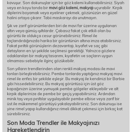
kavuşur. Son dokunuşlar için bir göz kalemi kullanabilirsiniz. Siyah
veya en koyu tonda bir
mavi göz kalemi, makyajı
uçurabilir. Kirpik
diplerini boyamak veya eyeliner çekmek, gözünüzün en güzel
halini ortaya çıkarır. Tabii maskarayı da unutmayın.
Şık ve zarif görünümlerden biri de mavi far üzerine uygulanan
altın veya gümüş ışıltılardır. Çabasız fakat çok etkili olan bu
görüntü ile oldukça cesur görünebilirsiniz. Rimel ile
taçlandırdığınızda harika bir görüntünün altına imza atabilirsiniz.
Fakat pırıltılı görünüşlerin dezavantajı, kıyafet ve saç gibi
detayların en iyi şekilde seçilmesi gerektiği. Yalnızca gözlere
odaklanılan bir makyaj tasarımı, kıyafetin ve saçların uygun
olmaması sebebiyle ilginç gözükebilir.
Son yılların trendlerinden olan renkli makyaj modası ile mavi
tonları birleştirebilirsiniz. Pembe tonlarda yaptığınız makyaj mavi
rimel ile enfes bir şekilde eşleşir. Bu makyaj ile kendinizi bir Barbie
gibi hissedebilirsiniz. Bu makyaj görüntüsü için üst göz
kapağınızın üzerine yumuşak pembe gölgeler ekleyebilir ve alt
kirpik diplerinize de pembe bir geçiş yapabilirsiniz. Ardından
minik taş veya pırıltılar uygulayabilir pembe elbise veya zarif bir
üst ile mükemmel görüntüyü yakalayabilirsiniz. Son dokunuşu ise
yine rimel yapıp kullandığınız rimeli dikkat çekmesi için birkaç kat
sürebilirsiniz.
Son Moda Trendler ile Makyajınızı
Hareketlendirin