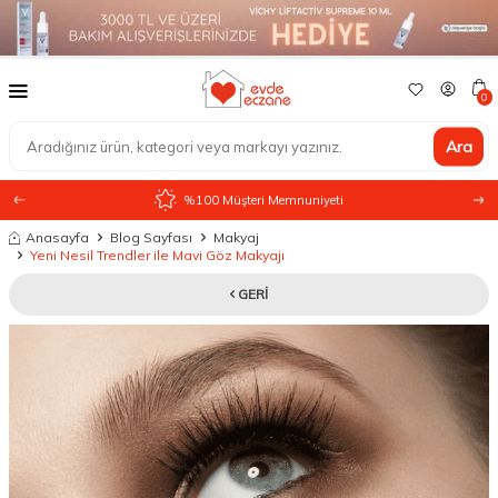
0
Ara
%100 Müşteri Memnuniyeti
Anasayfa
Blog Sayfası
Makyaj
Yeni Nesil Trendler ile Mavi Göz Makyajı
GERI