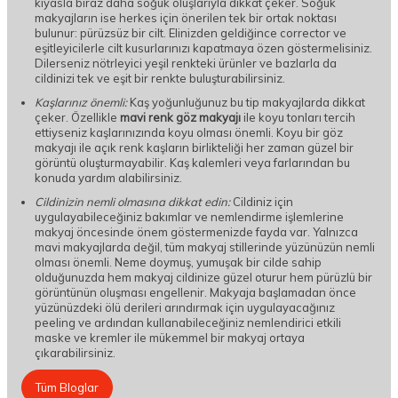
kıyasla biraz daha soğuk oluşlarıyla dikkat çeker. Soğuk
makyajların ise herkes için önerilen tek bir ortak noktası
bulunur: pürüzsüz bir cilt. Elinizden geldiğince corrector ve
eşitleyicilerle cilt kusurlarınızı kapatmaya özen göstermelisiniz.
Dilerseniz nötrleyici yeşil renkteki ürünler ve bazlarla da
cildinizi tek ve eşit bir renkte buluşturabilirsiniz.
Kaşlarınız önemli:
Kaş yoğunluğunuz bu tip makyajlarda dikkat
çeker. Özellikle
mavi renk göz makyajı
ile koyu tonları tercih
ettiyseniz kaşlarınızında koyu olması önemli. Koyu bir göz
makyajı ile açık renk kaşların birlikteliği her zaman güzel bir
görüntü oluşturmayabilir. Kaş kalemleri veya farlarından bu
konuda yardım alabilirsiniz.
Cildinizin nemli olmasına dikkat edin:
Cildiniz için
uygulayabileceğiniz bakımlar ve nemlendirme işlemlerine
makyaj öncesinde önem göstermenizde fayda var. Yalnızca
mavi makyajlarda değil, tüm makyaj stillerinde yüzünüzün nemli
olması önemli. Neme doymuş, yumuşak bir cilde sahip
olduğunuzda hem makyaj cildinize güzel oturur hem pürüzlü bir
görüntünün oluşması engellenir. Makyaja başlamadan önce
yüzünüzdeki ölü derileri arındırmak için uygulayacağınız
peeling ve ardından kullanabileceğiniz nemlendirici etkili
maske ve kremler ile mükemmel bir makyaj ortaya
çıkarabilirsiniz.
Tüm Bloglar