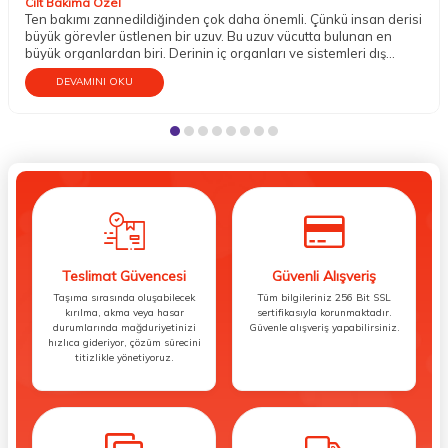
Cilt Bakıma Özel
Ten bakımı zannedildiğinden çok daha önemli. Çünkü insan derisi
büyük görevler üstlenen bir uzuv. Bu uzuv vücutta bulunan en
büyük organlardan biri. Derinin iç organları ve sistemleri dış
etkenlere karşı koruma altına almak gibi mühim bir vazifesi
DEVAMINI OKU
bulunur. Aynı zamanda temasın gerçekleşmesini; sıcak, soğuk,
ılık, pütürlü, pürüzsüz, sert, yumuşak gibi dokuların hissedilmesini
sağlar. Dokunma organı olarak da bilinen tenin bu sebeple iyi bir
bakıma gereksinim duyduğu söylenebilir.
Teslimat Güvencesi
Güvenli Alışveriş
Taşıma sırasında oluşabilecek
Tüm bilgileriniz 256 Bit SSL
kırılma, akma veya hasar
sertifikasıyla korunmaktadır.
durumlarında mağduriyetinizi
Güvenle alışveriş yapabilirsiniz.
hızlıca gideriyor, çözüm sürecini
titizlikle yönetiyoruz.