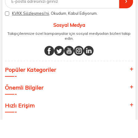
aynı şekilde faturalı ve orijinal ambalajlarda gönderim sağlıyoruz.
Paketleme sürecinde geri dönüştürülebilir malzemeler kullanarak
KVKK Sözleşmesi'ni
, Okudum, Kabul Ediyorum.
atık oranımızı en aza indiriyor ve daha yaşanabilir bir dünya
bilincinde hareket ediyoruz.
Sosyal Medya
Takipçilerimize özel kampanyalar için sosyal medyadan bizleri takip
edin.
Popüler Kategoriler
Önemli Bilgiler
Hızlı Erişim
Adres & İletişim