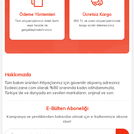
Ödeme Yöntemleri
Ücretsiz Kargo
Tüm alışverişlerinizi kredi kartı
500 TL ve üzeri alışverişlerinizde
veya havale ile
kargo ücreti ödemezsiniz.
gerçekleştirebilirsiniz.
Hakkımızda
Tüm bakım ürünleri ihtiyaçlarınız için güvenilir alışveriş adresiniz
Evdeeczane.com olarak %80 oranında kadın istihdamımızla,
Türkiye’de ve dünyada en sevilen markaların, orijinal ve son
kullanma tarihi garantili ürünlerini sizler için saklama koşullarında
uygun şekilde depolayıp, siparişlerinizin ardından özenle
E-Bülten Aboneliği
paketliyoruz. Herhangi bir durumdan dolayı olumsuz olarak geri
dönüş alınan siparişlerin memnuniyete dönüşmesi ekibimiz ve
Kampanya ve yeniliklerden haberdar olmak için e-bültenimize abone
müşteri temsilcilerimiz aracılığı ile gerekli tüm desteği sağlıyoruz.
olun!
2017 yılından bugüne, yüzlerce marka ve binlerce ürün seçeneğini
doğrudan markalardan ya da markaların yetkili Türkiye
distribütörlerinden faturalı olarak tedarik ediyor ve müşterilerimize