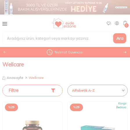
0
Ara
Teslimat Güvencesi
Wellcare
Anasayfa
Wellcare
Filtre
Kargo
%
29
%
29
Bedava