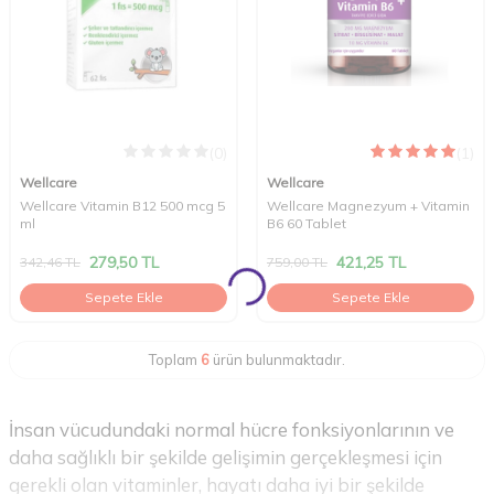
(0)
(1)
Wellcare
Wellcare
Wellcare Vitamin B12 500 mcg 5
Wellcare Magnezyum + Vitamin
ml
B6 60 Tablet
279,50
TL
421,25
TL
342,46
TL
759,00
TL
Sepete Ekle
Sepete Ekle
Toplam
6
ürün bulunmaktadır.
İnsan vücudundaki normal hücre fonksiyonlarının ve
daha sağlıklı bir şekilde gelişimin gerçekleşmesi için
gerekli olan vitaminler, hayatı daha iyi bir şekilde