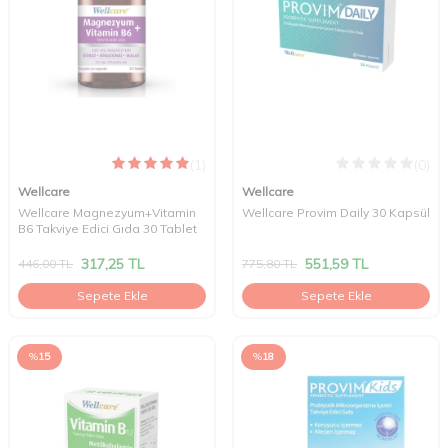
(1)
(0)
Wellcare
Wellcare
Wellcare Magnezyum+Vitamin
Wellcare Provim Daily 30 Kapsül
B6 Takviye Edici Gıda 30 Tablet
317,25
TL
551,59
TL
446,00
TL
775,80
TL
Sepete Ekle
Sepete Ekle
%
15
%
18