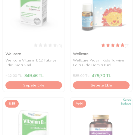
(0)
(2)
Wellcare
Wellcare
Wellcare Vitamin B12 Takviye
Wellcare Provim Kids Takviye
Edici Gıda 5 ml
Edici Gıda Damla 8 ml
349,46
TL
479,70
TL
412,00
TL
585,00
TL
Sepete Ekle
Sepete Ekle
Kargo
%
18
%
44
Bedava