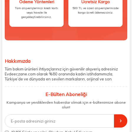
Ödeme Yöntemleri
Ücretsiz Kargo
Tüm alışverişlerinizi kredi kartı
500 TL ve üzeri alışverişlerinizde
veya havale ile
kargo ücreti ödemezsiniz.
gerçekleştirebilirsiniz.
Hakkımızda
Tüm bakım ürünleri ihtiyaçlarınız için güvenilir alışveriş adresiniz
Evdeeczane.com olarak %80 oranında kadın istihdamımızla,
Türkiye’de ve dünyada en sevilen markaların, orijinal ve son
kullanma tarihi garantili ürünlerini sizler için saklama koşullarında
uygun şekilde depolayıp, siparişlerinizin ardından özenle
E-Bülten Aboneliği
paketliyoruz. Herhangi bir durumdan dolayı olumsuz olarak geri
dönüş alınan siparişlerin memnuniyete dönüşmesi ekibimiz ve
Kampanya ve yeniliklerden haberdar olmak için e-bültenimize abone
müşteri temsilcilerimiz aracılığı ile gerekli tüm desteği sağlıyoruz.
olun!
2017 yılından bugüne, yüzlerce marka ve binlerce ürün seçeneğini
doğrudan markalardan ya da markaların yetkili Türkiye
distribütörlerinden faturalı olarak tedarik ediyor ve müşterilerimize
aynı şekilde faturalı ve orijinal ambalajlarda gönderim sağlıyoruz.
Paketleme sürecinde geri dönüştürülebilir malzemeler kullanarak