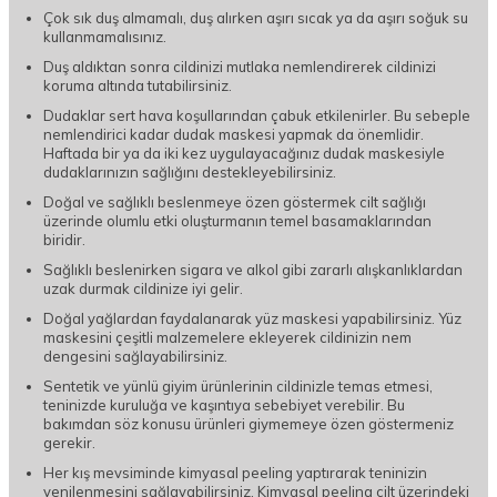
Çok sık duş almamalı, duş alırken aşırı sıcak ya da aşırı soğuk su
kullanmamalısınız.
Duş aldıktan sonra cildinizi mutlaka nemlendirerek cildinizi
koruma altında tutabilirsiniz.
Dudaklar sert hava koşullarından çabuk etkilenirler. Bu sebeple
nemlendirici kadar dudak maskesi yapmak da önemlidir.
Haftada bir ya da iki kez uygulayacağınız dudak maskesiyle
dudaklarınızın sağlığını destekleyebilirsiniz.
Doğal ve sağlıklı beslenmeye özen göstermek cilt sağlığı
üzerinde olumlu etki oluşturmanın temel basamaklarından
biridir.
Sağlıklı beslenirken sigara ve alkol gibi zararlı alışkanlıklardan
uzak durmak cildinize iyi gelir.
Doğal yağlardan faydalanarak yüz maskesi yapabilirsiniz. Yüz
maskesini çeşitli malzemelere ekleyerek cildinizin nem
dengesini sağlayabilirsiniz.
Sentetik ve yünlü giyim ürünlerinin cildinizle temas etmesi,
teninizde kuruluğa ve kaşıntıya sebebiyet verebilir. Bu
bakımdan söz konusu ürünleri giymemeye özen göstermeniz
gerekir.
Her kış mevsiminde kimyasal peeling yaptırarak teninizin
yenilenmesini sağlayabilirsiniz. Kimyasal peeling cilt üzerindeki