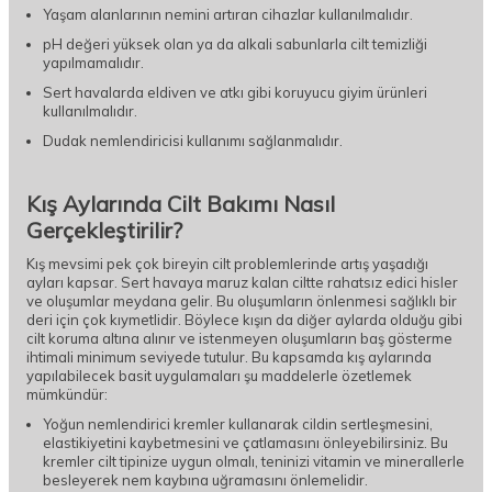
Yaşam alanlarının nemini artıran cihazlar kullanılmalıdır.
pH değeri yüksek olan ya da alkali sabunlarla cilt temizliği
yapılmamalıdır.
Sert havalarda eldiven ve atkı gibi koruyucu giyim ürünleri
kullanılmalıdır.
Dudak nemlendiricisi kullanımı sağlanmalıdır.
Kış Aylarında Cilt Bakımı Nasıl
Gerçekleştirilir?
Kış mevsimi pek çok bireyin cilt problemlerinde artış yaşadığı
ayları kapsar. Sert havaya maruz kalan ciltte rahatsız edici hisler
ve oluşumlar meydana gelir. Bu oluşumların önlenmesi sağlıklı bir
deri için çok kıymetlidir. Böylece kışın da diğer aylarda olduğu gibi
cilt koruma altına alınır ve istenmeyen oluşumların baş gösterme
ihtimali minimum seviyede tutulur. Bu kapsamda kış aylarında
yapılabilecek basit uygulamaları şu maddelerle özetlemek
mümkündür:
Yoğun nemlendirici kremler kullanarak cildin sertleşmesini,
elastikiyetini kaybetmesini ve çatlamasını önleyebilirsiniz. Bu
kremler cilt tipinize uygun olmalı, teninizi vitamin ve minerallerle
besleyerek nem kaybına uğramasını önlemelidir.