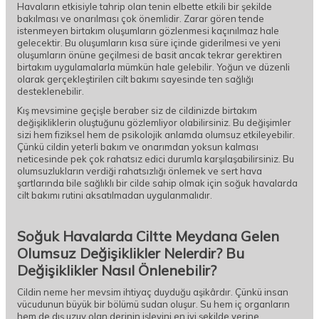
Havaların etkisiyle tahrip olan tenin elbette etkili bir şekilde
bakılması ve onarılması çok önemlidir. Zarar gören tende
istenmeyen birtakım oluşumların gözlenmesi kaçınılmaz hale
gelecektir. Bu oluşumların kısa süre içinde giderilmesi ve yeni
oluşumların önüne geçilmesi de basit ancak tekrar gerektiren
birtakım uygulamalarla mümkün hale gelebilir. Yoğun ve düzenli
olarak gerçekleştirilen cilt bakımı sayesinde ten sağlığı
desteklenebilir.
Kış mevsimine geçişle beraber siz de cildinizde birtakım
değişikliklerin oluştuğunu gözlemliyor olabilirsiniz. Bu değişimler
sizi hem fiziksel hem de psikolojik anlamda olumsuz etkileyebilir.
Çünkü cildin yeterli bakım ve onarımdan yoksun kalması
neticesinde pek çok rahatsız edici durumla karşılaşabilirsiniz. Bu
olumsuzlukların verdiği rahatsızlığı önlemek ve sert hava
şartlarında bile sağlıklı bir cilde sahip olmak için soğuk havalarda
cilt bakımı rutini aksatılmadan uygulanmalıdır.
Soğuk Havalarda Ciltte Meydana Gelen
Olumsuz Değişiklikler Nelerdir? Bu
Değişiklikler Nasıl Önlenebilir?
Cildin neme her mevsim ihtiyaç duyduğu aşikârdır. Çünkü insan
vücudunun büyük bir bölümü sudan oluşur. Su hem iç organların
hem de dış uzuv olan derinin işlevini en iyi şekilde yerine