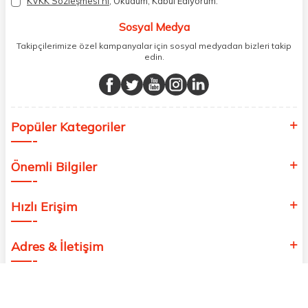
KVKK Sözleşmesi'ni
, Okudum, Kabul Ediyorum.
atık oranımızı en aza indiriyor ve daha yaşanabilir bir dünya
bilincinde hareket ediyoruz.
Sosyal Medya
Takipçilerimize özel kampanyalar için sosyal medyadan bizleri takip
edin.
Popüler Kategoriler
Önemli Bilgiler
Hızlı Erişim
Adres & İletişim
Etbis’e Kayıtlı
Güvenilir Site