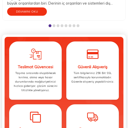
büyük organlardan biri. Derinin iç organları ve sistemleri dış
etkenlere karşı koruma altına almak gibi mühim bir vazifesi
DEVAMINI OKU
bulunur. Aynı zamanda temasın gerçekleşmesini; sıcak, soğuk,
ılık, pütürlü, pürüzsüz, sert, yumuşak gibi dokuların hissedilmesini
sağlar. Dokunma organı olarak da bilinen tenin bu sebeple iyi bir
bakıma gereksinim duyduğu söylenebilir.
Teslimat Güvencesi
Güvenli Alışveriş
Taşıma sırasında oluşabilecek
Tüm bilgileriniz 256 Bit SSL
kırılma, akma veya hasar
sertifikasıyla korunmaktadır.
durumlarında mağduriyetinizi
Güvenle alışveriş yapabilirsiniz.
hızlıca gideriyor, çözüm sürecini
titizlikle yönetiyoruz.