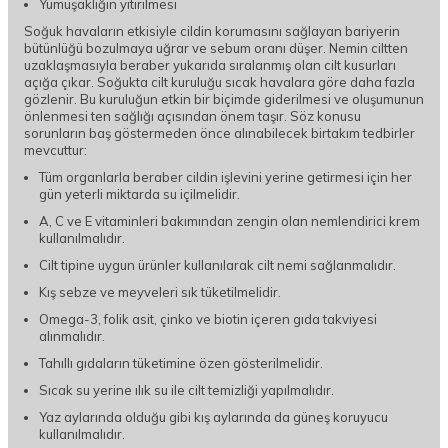
Yumuşaklığın yitirilmesi
Soğuk havaların etkisiyle cildin korumasını sağlayan bariyerin
bütünlüğü bozulmaya uğrar ve sebum oranı düşer. Nemin ciltten
uzaklaşmasıyla beraber yukarıda sıralanmış olan cilt kusurları
açığa çıkar. Soğukta cilt kuruluğu sıcak havalara göre daha fazla
gözlenir. Bu kuruluğun etkin bir biçimde giderilmesi ve oluşumunun
önlenmesi ten sağlığı açısından önem taşır. Söz konusu
sorunların baş göstermeden önce alınabilecek birtakım tedbirler
mevcuttur:
Tüm organlarla beraber cildin işlevini yerine getirmesi için her
gün yeterli miktarda su içilmelidir.
A, C ve E vitaminleri bakımından zengin olan nemlendirici krem
kullanılmalıdır.
Cilt tipine uygun ürünler kullanılarak cilt nemi sağlanmalıdır.
Kış sebze ve meyveleri sık tüketilmelidir.
Omega-3, folik asit, çinko ve biotin içeren gıda takviyesi
alınmalıdır.
Tahıllı gıdaların tüketimine özen gösterilmelidir.
Sıcak su yerine ılık su ile cilt temizliği yapılmalıdır.
Yaz aylarında olduğu gibi kış aylarında da güneş koruyucu
kullanılmalıdır.