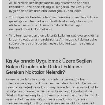
ölü hücrelerin uzaklaştırılmasını sağlarken tene parlaklık
kazandırır. Tazelenen cilt sağlıklı bir görünüme kavuşur ve
uygulanan bakım ürünlerini daha çabuk kabul eder.
Yüz bölgesiyle beraber ellerin ve ayakların da nemlendirilmesi
gerektiğini unutmamalısınız. Özellikle eller soğuktan en çok
etkilenen uzuvlardır. Bu uzuvlara da cilt tipine uygun
nemlendiriciler kullanmalısınız.
Yine teninize uygun olan cilt toniği kullanımı sağlayarak cildinizi
kirden ve yağdan arındırabilirsiniz. Arınmış bir cilt daima daha
sağlıklı olur ve canlı görünümüyle dikkatleri üzerine çekmeyi
başarır.
Kış Aylarında Uygulamak Üzere Seçilen
Bakım Ürünlerinde Dikkat Edilmesi
Gereken Noktalar Nelerdir?
Kış mevsiminde kullanacağınız ürünler cildinizin tahribatını
önlemeyi amaçlayan cilt bakım malzemeleri olmalıdır. Çünkü her
bireyin cildi değerlidir ve korunmayı hak eder. Temiz ve bakımlı bir
cilt diğer insanlarda olumlu izlenim bırakmaya katkıda bulunur.
Üstelik ciltte herhangi bir problemin oluşmaması fiziki anlamda da
kişinin rahat olmasını sağlar. Her anlamda avantaj sunan
pürüzsüz ve sağlıklı cilt için doğru ürün seçimi oldukça önemlidir.