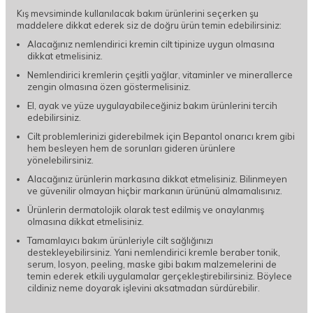
Kış mevsiminde kullanılacak bakım ürünlerini seçerken şu
maddelere dikkat ederek siz de doğru ürün temin edebilirsiniz:
Alacağınız nemlendirici kremin cilt tipinize uygun olmasına
dikkat etmelisiniz.
Nemlendirici kremlerin çeşitli yağlar, vitaminler ve minerallerce
zengin olmasına özen göstermelisiniz.
El, ayak ve yüze uygulayabileceğiniz bakım ürünlerini tercih
edebilirsiniz.
Cilt problemlerinizi giderebilmek için Bepantol onarıcı krem gibi
hem besleyen hem de sorunları gideren ürünlere
yönelebilirsiniz.
Alacağınız ürünlerin markasına dikkat etmelisiniz. Bilinmeyen
ve güvenilir olmayan hiçbir markanın ürününü almamalısınız.
Ürünlerin dermatolojik olarak test edilmiş ve onaylanmış
olmasına dikkat etmelisiniz.
Tamamlayıcı bakım ürünleriyle cilt sağlığınızı
destekleyebilirsiniz. Yani nemlendirici kremle beraber tonik,
serum, losyon, peeling, maske gibi bakım malzemelerini de
temin ederek etkili uygulamalar gerçekleştirebilirsiniz. Böylece
cildiniz neme doyarak işlevini aksatmadan sürdürebilir.