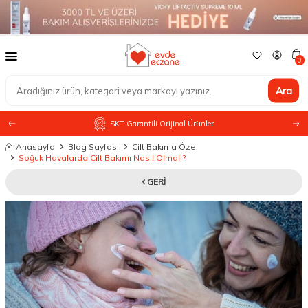
0
Ara
SKT Garantili Orijinal Ürünler
Anasayfa
Blog Sayfası
Cilt Bakıma Özel
Soğuk Havalarda Cilt Bakımı Nasıl Olmalı?
GERI