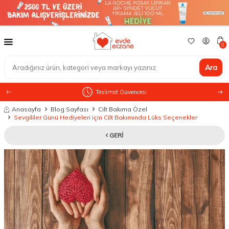
0
Ara
Teslimat Güvencesi
Anasayfa
Blog Sayfası
Cilt Bakıma Özel
Sevgililer Günü Hediyeleri için Cilt Bakımında Lüks Seçenekler
GERI