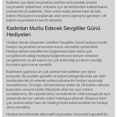
Kadınlar için ideal seçenekler parfüm ve kozmetik ürünler
seçenekler olabilirken; erkekler için de birbirinden kaliteli bakım
ürünleri tercih edilebilir. Hem onları mutlu etmek hem de lüks
bakım ihtiyaçlarını karşılamak isterseniz yapmanız gereken; cilt
bakım seçeneklerini tercih etmektir.
Kadınları Mutlu Edecek Sevgililer Günü
Hediyeleri
Hediye almak isteyenler özellikle Sevgililer Günü hediyesi kadın
hediye seçenekleri arasından karar vermekte zorlanabilir.
Hediye alırken kendilerinin beğenmesinden daha çok,
sevgililerinin aldığı hediyeyi beğenmesini isteyen erkekler,
sevgililerinin ya da eşlerin en çok kullandığı ya da en sevdiği
konulara göre karar verebilir.
Kadınların şüphesiz en çok zaman harcadıkları yer ayna
karşısıdır. Bu yüzden güzellik ve bakım kategorilerinde yer alan
ürünlerden tercih ederek onlara şahane bir hediye seçeneği
sunabilirsiniz. Örneğin; cilt temizleme setleri ile cilt bakım rutininin
başından sonuna kadar ihtiyaçları olan her şeyi onlara
sunabilirsiniz. Bu sayede temiz ve bakımlı bir cilde kavuşacak aynı
zamanda da her rutinde sizleri hatırlayacaklardır. Böylece hem
çok sevinecekler hem de oldukça fazla kullanacakları bir hediye
almış olacaklar.
Hediye tercihlerinde alternatif seçenekler arasında kapsamlı bir