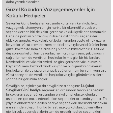
daha yararlı olacaktır.
Güzel Kokudan Vazgeçemeyenler İçin
Kokulu Hediyeler
Sevgililer Günü hediyeleri arasında karar verirken kalıcılıktan
vazgeçmek istemeyenler için harika bir alternatif olacak olan
seçeneklerden biri de koku içeren ve kokulu içeriklerin tamamıdır.
Genelde parfüm olarak düşünülse de aslında bu seçenekler
oldukça geniştir. Hoş kokulu cilt bakım ürünleri başta olmak üzere
losyonlar, vücut kremleri, nemlendiriciler ve ışıltı verici ürünler hem
güzel kokmakta hem de cilde hoş bir hava katmaktadır. Özellikle
duş sonrası kullanılan losyonlar, hem cildinizin yumuşak olmasını
sağlarlar hem de verdikleri hoş koku ile mis gibi bir his bırakır.
Nemlendirici ve vücut kremleri ise gün içerisinde vücudunuzun
kaybettiği nemi kazandırarak kırışma ve buruşmaları önleyerek
hoş kokuları ile de sizlere rahatlık sağlarlar. Tüm bunların yanı sıra
vücut spreyleri de verdikleri hoş koku ve ışıltılı görünümle sizlere
şahane bir görünüm sağlar.
Sevdiğinize, eşinize ya da sevgilinize alacağınız
14 Şubat
Sevgililer Günü hediye
seçenekleri arasından tercih edeceğiniz
birçok ürün seçeneği arasından en kullanışlı olacak olanlar,
aslında en çok mutlu edecek olan seçenekler arasında yer alır. En
yaygın olarak tercih edilen hediye seçenekleri arasında cilt bakım
ürünlerinden oluşan harika bir set, makyaj kutuları, bakım kitleri
gibi birçok seçenek sizlerin tam da aradığı hediye seçenekleri