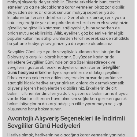
makyaj alışverişi de yer alabilir. Elbette erkeklerin bunu tercih
etmeleri ya da ne alacaklarına karar vermeleri biraz zor olabilir.
Bu yüzden de hazır olarak sunulan makyaj sepetleri ya da
kutularından tercih edebilirsiniz. Genel olarak birkaç renk ya da
ürün seçeneği ile yer alan paketlerden tercih ederek sevdiğinizin
güzelliğine güzellik katmasını sağlayabilir, bunu yaparken de
onları mutlu edebilirsiniz. Allık, eyeliner, göz kalemi ve rimel gibi
popüler kullanıma sahip ürünlerden tercih ederek siz de rahatlıkla
bu şahane hediyeyi sevgilinize ya da eşinize alabilirsiniz.
Sevgililer Günü, eşle ya da sevgiliyle kutlanan özel bir gündür.
Dolayısıyla karşılıklı olarak kutlanır. Bu yüzden kadınlar da
erkeklere Sevgililer Günü’nde onlara özel hissettirecek ve
sevgilerini gösterebilecek hediyeler almak isterler.
Sevgililer
Günü hediyesi erkek
hediye seçenekleri de oldukça çeşitlidir.
Erkeklere en çok tercih edilen seçenekler arasında parfüm ve
saat gibi klasik hediyeler yer alırken, onlara da dermokozmetik
alışverişi içeren hediyelerden alabilirsiniz. Erkeklerin de cilt
bakımı, cilt nemlendiricileri ya da tıraş sonrası bakımlarına ihtiyacı
vardır. Bunlar ciltlerinin hava almasını sağlarken gereken günlük
bakım ihtiyaçlarını da karşıladığı için ciltte yıpranmaya ve çizgi
oluşumuna karşı bakım sunar.
Avantajlı Alışveriş Seçenekleri ile İndirimli
Sevgililer Günü Hediyeleri
Hediye almak, hediyenin ne olacağına karar vermenin yanında