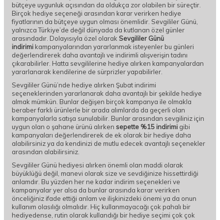
bütçeye uygunluk açısından da oldukça zor olabilen bir süreçtir.
Birçok hediye seçeneği arasından karar verirken hediye
fiyatlarının da bütçeye uygun olması önemlidir. Sevgililer Günü,
yalnızca Türkiye’de değil dünyada da kutlanan özel günler
arasındadır. Dolayısıyla özel olarak
Sevgililer Günü
indirimi
kampanyalarından yararlanmak isteyenler bu günleri
değerlendirerek daha avantajlı ve indirimli alışverişin tadını
çıkarabilirler. Hatta sevgililerine hediye alırken kampanyalardan
yararlanarak kendilerine de sürprizler yapabilirler.
Sevgililer Günü’nde hediye alırken Şubat indirimi
seçeneklerinden yararlanarak daha avantajlı bir şekilde hediye
almak mümkün. Bunlar değişen birçok kampanya ile olmakla
beraber farklı ürünlerle bir arada alımlarda da geçerli olan
kampanyalarla satışa sunulabilir. Bunlar arasından sevgiliniz için
uygun olan o şahane ürünü alırken
sepette %15 indirimi
gibi
kampanyaları değerlendirerek de ek olarak bir hediye daha
alabilirsiniz ya da kendinizi de mutlu edecek avantajlı seçenekler
arasından alabilirsiniz.
Sevgililer Günü hediyesi alırken önemli olan maddi olarak
büyüklüğü değil, manevi olarak size ve sevdiğinize hissettirdiği
anlamdır. Bu yüzden her ne kadar indirim seçenekleri ve
kampanyalar yer alsa da bunlar arasında karar verirken
önceliğiniz ifade ettiği anlam ve ilişkinizdeki önemi ya da onun
kullanım olasılığı olmalıdır. Hiç kullanmayacağı çok pahalı bir
hediyedense, rutin olarak kullandığı bir hediye seçimi çok çok