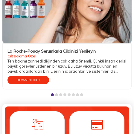
La Roche-Posay Serumlarla Cildinizi Yenileyin
Cilt Bakıma Özel
Ten bakımı zannedildiğinden çok daha önemli. Çünkü insan derisi
büyük görevler üstlenen bir uzuv. Bu uzuv vücutta bulunan en
büyük organlardan biri. Derinin iç organları ve sistemleri dış
etkenlere karşı koruma altına almak gibi mühim bir vazifesi
DEVAMINI OKU
bulunur. Aynı zamanda temasın gerçekleşmesini; sıcak, soğuk,
ılık, pütürlü, pürüzsüz, sert, yumuşak gibi dokuların hissedilmesini
sağlar. Dokunma organı olarak da bilinen tenin bu sebeple iyi bir
bakıma gereksinim duyduğu söylenebilir.