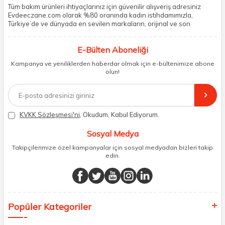
Tüm bakım ürünleri ihtiyaçlarınız için güvenilir alışveriş adresiniz
Evdeeczane.com olarak %80 oranında kadın istihdamımızla,
Türkiye’de ve dünyada en sevilen markaların, orijinal ve son
kullanma tarihi garantili ürünlerini sizler için saklama koşullarında
uygun şekilde depolayıp, siparişlerinizin ardından özenle
E-Bülten Aboneliği
paketliyoruz. Herhangi bir durumdan dolayı olumsuz olarak geri
dönüş alınan siparişlerin memnuniyete dönüşmesi ekibimiz ve
Kampanya ve yeniliklerden haberdar olmak için e-bültenimize abone
müşteri temsilcilerimiz aracılığı ile gerekli tüm desteği sağlıyoruz.
olun!
2017 yılından bugüne, yüzlerce marka ve binlerce ürün seçeneğini
doğrudan markalardan ya da markaların yetkili Türkiye
distribütörlerinden faturalı olarak tedarik ediyor ve müşterilerimize
aynı şekilde faturalı ve orijinal ambalajlarda gönderim sağlıyoruz.
Paketleme sürecinde geri dönüştürülebilir malzemeler kullanarak
KVKK Sözleşmesi'ni
, Okudum, Kabul Ediyorum.
atık oranımızı en aza indiriyor ve daha yaşanabilir bir dünya
bilincinde hareket ediyoruz.
Sosyal Medya
Takipçilerimize özel kampanyalar için sosyal medyadan bizleri takip
edin.
Popüler Kategoriler