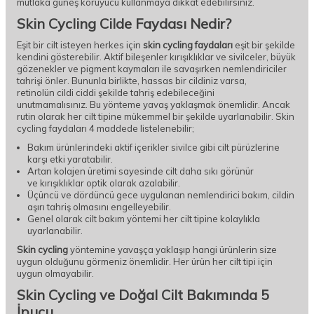
mutlaka güneş koruyucu kullanmaya dikkat edebilirsiniz.
Skin Cycling Cilde Faydası Nedir?
Eşit bir cilt isteyen herkes için
skin cycling faydaları
eşit bir şekilde
kendini gösterebilir. Aktif bileşenler kırışıklıklar ve sivilceler, büyük
gözenekler ve pigment kaymaları ile savaşırken nemlendiriciler
tahrişi önler. Bununla birlikte, hassas bir cildiniz varsa,
retinolün cildi ciddi şekilde tahriş edebileceğini
unutmamalısınız. Bu yönteme yavaş yaklaşmak önemlidir. Ancak
rutin olarak her cilt tipine mükemmel bir şekilde uyarlanabilir. Skin
cycling faydaları 4 maddede listelenebilir;
Bakım ürünlerindeki aktif içerikler sivilce gibi cilt pürüzlerine
karşı etki yaratabilir.
Artan kolajen üretimi sayesinde cilt daha sıkı görünür
ve kırışıklıklar optik olarak azalabilir.
Üçüncü ve dördüncü gece uygulanan nemlendirici bakım, cildin
aşırı tahriş olmasını engelleyebilir.
Genel olarak cilt bakım yöntemi her cilt tipine kolaylıkla
uyarlanabilir.
Skin cycling
yöntemine yavaşça yaklaşıp hangi ürünlerin size
uygun olduğunu görmeniz önemlidir. Her ürün her cilt tipi için
uygun olmayabilir.
Skin Cycling ve Doğal Cilt Bakımında 5
İpucu