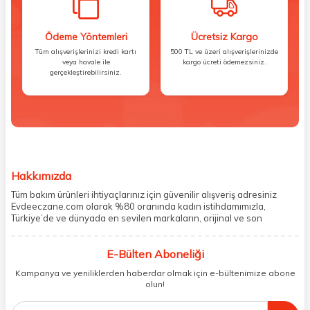
Ödeme Yöntemleri
Ücretsiz Kargo
Tüm alışverişlerinizi kredi kartı
500 TL ve üzeri alışverişlerinizde
veya havale ile
kargo ücreti ödemezsiniz.
gerçekleştirebilirsiniz.
Hakkımızda
Tüm bakım ürünleri ihtiyaçlarınız için güvenilir alışveriş adresiniz
Evdeeczane.com olarak %80 oranında kadın istihdamımızla,
Türkiye’de ve dünyada en sevilen markaların, orijinal ve son
kullanma tarihi garantili ürünlerini sizler için saklama koşullarında
uygun şekilde depolayıp, siparişlerinizin ardından özenle
E-Bülten Aboneliği
paketliyoruz. Herhangi bir durumdan dolayı olumsuz olarak geri
dönüş alınan siparişlerin memnuniyete dönüşmesi ekibimiz ve
Kampanya ve yeniliklerden haberdar olmak için e-bültenimize abone
müşteri temsilcilerimiz aracılığı ile gerekli tüm desteği sağlıyoruz.
olun!
2017 yılından bugüne, yüzlerce marka ve binlerce ürün seçeneğini
doğrudan markalardan ya da markaların yetkili Türkiye