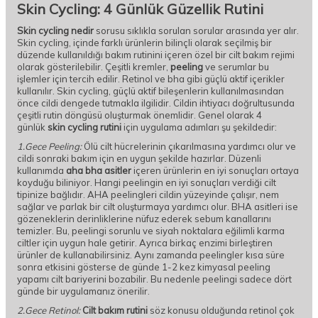
Skin Cycling: 4 Günlük Güzellik Rutini
Skin cycling nedir
sorusu sıklıkla sorulan sorular arasında yer alır.
Skin cycling, içinde farklı ürünlerin bilinçli olarak seçilmiş bir
düzende kullanıldığı bakım rutinini içeren özel bir cilt bakım rejimi
olarak gösterilebilir. Çeşitli kremler,
peeling
ve serumlar bu
işlemler için tercih edilir. Retinol ve bha gibi güçlü aktif içerikler
kullanılır. Skin cycling, güçlü aktif bileşenlerin kullanılmasından
önce cildi dengede tutmakla ilgilidir. Cildin ihtiyacı doğrultusunda
çeşitli rutin döngüsü oluşturmak önemlidir. Genel olarak 4
günlük
skin cycling rutini
için uygulama adımları şu şekildedir:
1.Gece Peeling:
Ölü cilt hücrelerinin çıkarılmasına yardımcı olur ve
cildi sonraki bakım için en uygun şekilde hazırlar. Düzenli
kullanımda
aha bha asitler
içeren ürünlerin en iyi sonuçları ortaya
koyduğu biliniyor. Hangi peelingin en iyi sonuçları verdiği cilt
tipinize bağlıdır. AHA peelingleri cildin yüzeyinde çalışır, nem
sağlar ve parlak bir cilt oluşturmaya yardımcı olur. BHA asitleri ise
gözeneklerin derinliklerine nüfuz ederek sebum kanallarını
temizler. Bu, peelingi sorunlu ve siyah noktalara eğilimli karma
ciltler için uygun hale getirir. Ayrıca birkaç enzimi birleştiren
ürünler de kullanabilirsiniz. Aynı zamanda peelingler kısa süre
sonra etkisini gösterse de günde 1-2 kez kimyasal peeling
yapamı cilt bariyerini bozabilir. Bu nedenle peelingi sadece dört
günde bir uygulamanız önerilir.
2.Gece Retinol:
Cilt bakım rutini
söz konusu olduğunda retinol çok