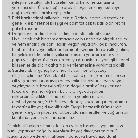
iyileştirir ve cildin ölü hücreleri kendi kendine atmasına
yardımcı olur. Ürüne bağlı olarak, bileşenler kimyasal veya
doğal kökenli olarak değişebilir.
Bitki bazlı retinol kullanabilirsiniz. Retinol içeren kozmetikler
genellikle bir retinol bileşiği ve palmitat asit tuzları olan retinil
palmitat içerir.
Doğal nemlendiriciler ile cildinize destek olabilirsiniz.
Hyaluronik asit bir nem arttırıcıdır ve bu nedenle birçok serum
ve nemlendiriciye dahil edilir. Vegan veya bitki bazlı hyaluron,
tahıl, mantar veya bitkilerin fermantasyonundan basitleştirilmiş
bir şekilde elde edilir. Hyaluronik asidin yanı sıra aloe vera,
papatya, jojoba, üzüm çekirdeği ya da kuşburnu yağı gibi doğal
bileşenler de cildin daha hızlı yenilenmesine yardımcı olabilir.
Sürdürülebilir güneş koruması ile canlı bir cilt yüzeyi
oluşturabilirsiniz. Yüksek faktöre sahip güneş koruması, erken
cilt yaşlanmasını koruyup önleyebilir. Hindistan cevizi veya
zeytinyağı gibi bitkisel yağların doğal olarak güneş koruma
faktörü olmasına rağmen bu cilt için çok düşük bir
miktardır. Özellikle cilt hücrelerinin yenilenmesini
destekliyorsanız, 30 SPF veya daha yüksek bir güneş koruma
faktörüne ihtiyaç duyabilirsiniz. Doğal kozmetik ürünler için
genellikle güneş koruma faktörü olan mineraller ve yağların bir
kombinasyonunu kullanabilirsiniz.
Günlük cilt bakım rutininizde skin cycling trendini uygulamak ve
bunu yaparken doğal bileşenlere ihtiyaç duyuyorsanız bu 5
ipucunu takip ederek, muhteşem döngüyü hayatınıza dahil