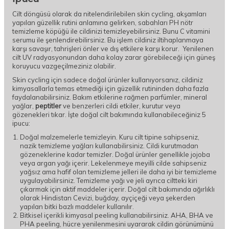
Cilt döngüsü olarak da nitelendirilebilen skin cycling, akşamları
yapılan güzellik rutini anlamına gelirken, sabahları PH nötr
temizleme köpüğü ile cildinizi temizleyebilirsiniz. Bunu C vitamini
serumu ile şenlendirebilirsiniz. Bu işlem cildiniz iltihaplanmaya
karşı savaşır, tahrişleri önler ve dış etkilere karşı korur. Yenilenen
cilt UV radyasyonundan daha kolay zarar görebileceği için güneş
koruyucu vazgeçilmeziniz olabilir.
Skin cycling için sadece doğal ürünler kullanıyorsanız, cildiniz
kimyasallarla temas etmediği için güzellik rutininden daha fazla
faydalanabilirsiniz. Bakım etkilerine rağmen parfümler, mineral
yağlar,
peptitler
ve benzerleri cildi etkiler, kurutur veya
gözenekleri tıkar. İşte doğal cilt bakımında kullanabileceğiniz 5
ipucu:
Doğal malzemelerle temizleyin. Kuru cilt tipine sahipseniz,
nazik temizleme yağları kullanabilirsiniz. Cildi kurutmadan
gözeneklerine kadar temizler. Doğal ürünler genellikle jojoba
veya argan yağı içerir. Lekelenmeye meyilli cilde sahipseniz
yağsız ama hafif olan temizleme jelleri ile daha iyi bir temizleme
uygulayabilirsiniz. Temizleme yağı ve jeli ayrıca ciltteki kiri
çıkarmak için aktif maddeler içerir. Doğal cilt bakımında ağırlıklı
olarak Hindistan Cevizi, buğday, ayçiçeği veya şekerden
yapılan bitki bazlı maddeler kullanılır.
Bitkisel içerikli kimyasal peeling kullanabilirsiniz. AHA, BHA ve
PHA peeling, hücre yenilenmesini uyararak cildin görünümünü