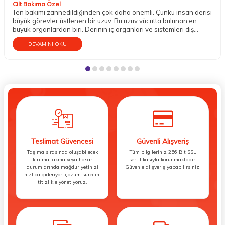
Cilt Bakıma Özel
Ten bakımı zannedildiğinden çok daha önemli. Çünkü insan derisi
büyük görevler üstlenen bir uzuv. Bu uzuv vücutta bulunan en
büyük organlardan biri. Derinin iç organları ve sistemleri dış
etkenlere karşı koruma altına almak gibi mühim bir vazifesi
DEVAMINI OKU
bulunur. Aynı zamanda temasın gerçekleşmesini; sıcak, soğuk,
ılık, pütürlü, pürüzsüz, sert, yumuşak gibi dokuların hissedilmesini
sağlar. Dokunma organı olarak da bilinen tenin bu sebeple iyi bir
bakıma gereksinim duyduğu söylenebilir.
Teslimat Güvencesi
Güvenli Alışveriş
Taşıma sırasında oluşabilecek
Tüm bilgileriniz 256 Bit SSL
kırılma, akma veya hasar
sertifikasıyla korunmaktadır.
durumlarında mağduriyetinizi
Güvenle alışveriş yapabilirsiniz.
hızlıca gideriyor, çözüm sürecini
titizlikle yönetiyoruz.