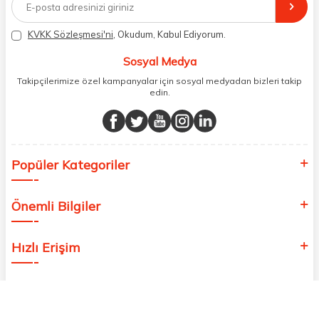
distribütörlerinden faturalı olarak tedarik ediyor ve müşterilerimize
aynı şekilde faturalı ve orijinal ambalajlarda gönderim sağlıyoruz.
Paketleme sürecinde geri dönüştürülebilir malzemeler kullanarak
KVKK Sözleşmesi'ni
, Okudum, Kabul Ediyorum.
atık oranımızı en aza indiriyor ve daha yaşanabilir bir dünya
bilincinde hareket ediyoruz.
Sosyal Medya
Takipçilerimize özel kampanyalar için sosyal medyadan bizleri takip
edin.
Popüler Kategoriler
Önemli Bilgiler
Hızlı Erişim
Adres & İletişim