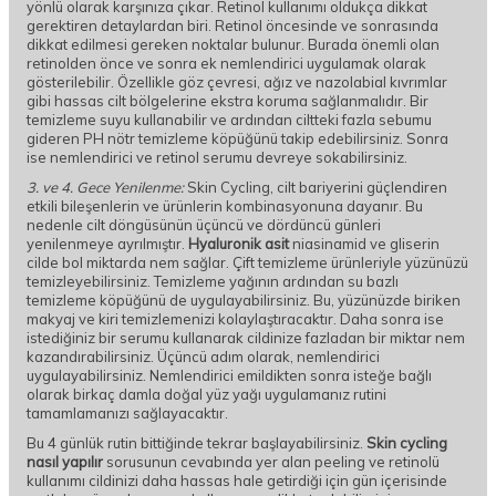
yönlü olarak karşınıza çıkar. Retinol kullanımı oldukça dikkat
gerektiren detaylardan biri. Retinol öncesinde ve sonrasında
dikkat edilmesi gereken noktalar bulunur. Burada önemli olan
retinolden önce ve sonra ek nemlendirici uygulamak olarak
gösterilebilir. Özellikle göz çevresi, ağız ve nazolabial kıvrımlar
gibi hassas cilt bölgelerine ekstra koruma sağlanmalıdır. Bir
temizleme suyu kullanabilir ve ardından ciltteki fazla sebumu
gideren PH nötr temizleme köpüğünü takip edebilirsiniz. Sonra
ise nemlendirici ve retinol serumu devreye sokabilirsiniz.
3. ve 4. Gece Yenilenme:
Skin Cycling, cilt bariyerini güçlendiren
etkili bileşenlerin ve ürünlerin kombinasyonuna dayanır. Bu
nedenle cilt döngüsünün üçüncü ve dördüncü günleri
yenilenmeye ayrılmıştır.
Hyaluronik asit
niasinamid ve gliserin
cilde bol miktarda nem sağlar. Çift temizleme ürünleriyle yüzünüzü
temizleyebilirsiniz. Temizleme yağının ardından su bazlı
temizleme köpüğünü de uygulayabilirsiniz. Bu, yüzünüzde biriken
makyaj ve kiri temizlemenizi kolaylaştıracaktır. Daha sonra ise
istediğiniz bir serumu kullanarak cildinize fazladan bir miktar nem
kazandırabilirsiniz. Üçüncü adım olarak, nemlendirici
uygulayabilirsiniz. Nemlendirici emildikten sonra isteğe bağlı
olarak birkaç damla doğal yüz yağı uygulamanız rutini
tamamlamanızı sağlayacaktır.
Bu 4 günlük rutin bittiğinde tekrar başlayabilirsiniz.
Skin cycling
nasıl yapılır
sorusunun cevabında yer alan peeling ve retinolü
kullanımı cildinizi daha hassas hale getirdiği için gün içerisinde