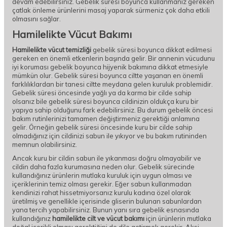
devam edebilirsiniz. Gebelik süresi boyunca kullanmanız gereken
çatlak önleme ürünlerini masaj yaparak sürmeniz çok daha etkili
olmasını sağlar.
Hamilelikte Vücut Bakımı
Hamilelikte vücut temizliği
gebelik süresi boyunca dikkat edilmesi
gereken en önemli etkenlerin başında gelir. Bir annenin vücudunu
iyi koruması gebelik boyunca hijyenik bakımına dikkat etmesiyle
mümkün olur. Gebelik süresi boyunca ciltte yaşanan en önemli
farklılıklardan bir tanesi ciltte meydana gelen kuruluk problemidir.
Gebelik süresi öncesinde yağlı ya da karma bir cilde sahip
olsanız bile gebelik süresi boyunca cildinizin oldukça kuru bir
yapıya sahip olduğunu fark edebilirsiniz. Bu durum gebelik öncesi
bakım rutinlerinizi tamamen değiştirmeniz gerektiği anlamına
gelir. Örneğin gebelik süresi öncesinde kuru bir cilde sahip
olmadığınız için cildinizi sabun ile yıkıyor ve bu bakım rutininden
memnun olabilirsiniz.
Ancak kuru bir cildin sabun ile yıkanması doğru olmayabilir ve
cildin daha fazla kurumasına neden olur. Gebelik sürecinde
kullandığınız ürünlerin mutlaka kuruluk için uygun olması ve
içeriklerinin temiz olması gerekir. Eğer sabun kullanmadan
kendinizi rahat hissetmiyorsanız kurulu kadına özel olarak
üretilmiş ve genellikle içerisinde gliserin bulunan sabunlardan
yana tercih yapabilirsiniz. Bunun yanı sıra gebelik esnasında
kullandığınız
hamilelikte cilt ve vücut bakımı
için ürünlerin mutlaka