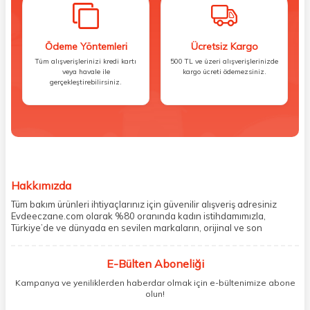
Ödeme Yöntemleri
Ücretsiz Kargo
Tüm alışverişlerinizi kredi kartı
500 TL ve üzeri alışverişlerinizde
veya havale ile
kargo ücreti ödemezsiniz.
gerçekleştirebilirsiniz.
Hakkımızda
Tüm bakım ürünleri ihtiyaçlarınız için güvenilir alışveriş adresiniz
Evdeeczane.com olarak %80 oranında kadın istihdamımızla,
Türkiye’de ve dünyada en sevilen markaların, orijinal ve son
kullanma tarihi garantili ürünlerini sizler için saklama koşullarında
uygun şekilde depolayıp, siparişlerinizin ardından özenle
E-Bülten Aboneliği
paketliyoruz. Herhangi bir durumdan dolayı olumsuz olarak geri
dönüş alınan siparişlerin memnuniyete dönüşmesi ekibimiz ve
Kampanya ve yeniliklerden haberdar olmak için e-bültenimize abone
müşteri temsilcilerimiz aracılığı ile gerekli tüm desteği sağlıyoruz.
olun!
2017 yılından bugüne, yüzlerce marka ve binlerce ürün seçeneğini