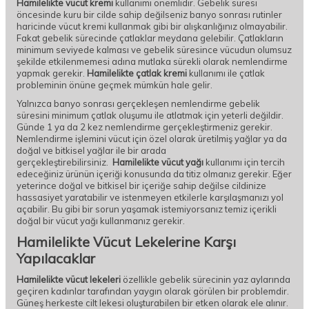
Hamilelikte vücut kremi
kullanımı önemlidir. Gebelik süresi
öncesinde kuru bir cilde sahip değilseniz banyo sonrası rutinler
haricinde vücut kremi kullanmak gibi bir alışkanlığınız olmayabilir.
Fakat gebelik sürecinde çatlaklar meydana gelebilir. Çatlakların
minimum seviyede kalması ve gebelik süresince vücudun olumsuz
şekilde etkilenmemesi adına mutlaka sürekli olarak nemlendirme
yapmak gerekir.
Hamilelikte çatlak kremi
kullanımı ile çatlak
probleminin önüne geçmek mümkün hale gelir.
Yalnızca banyo sonrası gerçekleşen nemlendirme gebelik
süresini minimum çatlak oluşumu ile atlatmak için yeterli değildir.
Günde 1 ya da 2 kez nemlendirme gerçekleştirmeniz gerekir.
Nemlendirme işlemini vücut için özel olarak üretilmiş yağlar ya da
doğal ve bitkisel yağlar ile bir arada
gerçekleştirebilirsiniz.
Hamilelikte vücut yağı
kullanımı için tercih
edeceğiniz ürünün içeriği konusunda da titiz olmanız gerekir. Eğer
yeterince doğal ve bitkisel bir içeriğe sahip değilse cildinize
hassasiyet yaratabilir ve istenmeyen etkilerle karşılaşmanızı yol
açabilir. Bu gibi bir sorun yaşamak istemiyorsanız temiz içerikli
doğal bir vücut yağı kullanmanız gerekir.
Hamilelikte Vücut Lekelerine Karşı
Yapılacaklar
Hamilelikte vücut lekeleri
özellikle gebelik sürecinin yaz aylarında
geçiren kadınlar tarafından yaygın olarak görülen bir problemdir.
Güneş herkeste cilt lekesi oluşturabilen bir etken olarak ele alınır.