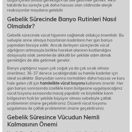
doğal içerikli olması gerektiğini de dile getirmek gerekir. Aksi
takdirde bu süreçte çok daha hassas olan cildinizde alerjik
reaksiyonlar meydana gelebilir.
Gebelik Sürecinde Banyo Rutinleri Nasıl
Olmalıdır?
Gebelik sürecinde vücut hijyenini sağlamak oldukça önemlidir. Bu
sebeple anne olmaya hazırlanan kadınların her gün banyo
yapmaları tavsiye edilir. Ancak ilerleyen süreçlerde vücut
ağırlığının artmasıyla birlikte hareket alanının kısıtlandığını
dolayısıyla ıslak zeminlerde dikkatli bir şekilde adım atmak
gerektiğini de dile getirmek gerekir.
Banyo yaptığınız suyun çok soğuk ya da çok sıcak olması
önerilmez. 36-37 derece sıcaklığındaki su hamile kadınlar için
ideal sıcaklıktır. Banyodan sonra normalden daha hassas ve kuru
hale gelen cilt için
hamilelikte vücut losyonu
kullanımı önerilir. Her
gün banyo sonrasında özellikle karın bölgesine uygulayacağınız
vücut losyonu esnasında masaj yapabilir ve böylelikle karın
bölgesinin hızlı bir şekilde büyüyor olması sebebiyle çatlak
probleminin önüne geçebilirsiniz. Düzenli vücut losyonu
uygulaması ile çatlak probleminin önüne geçebilirsiniz.
Gebelik Süresince Vücudun Nemli
Kalmasının Önemi