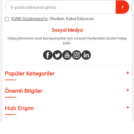
doğrudan markalardan ya da markaların yetkili Türkiye
distribütörlerinden faturalı olarak tedarik ediyor ve müşterilerimize
aynı şekilde faturalı ve orijinal ambalajlarda gönderim sağlıyoruz.
Paketleme sürecinde geri dönüştürülebilir malzemeler kullanarak
KVKK Sözleşmesi'ni
, Okudum, Kabul Ediyorum.
atık oranımızı en aza indiriyor ve daha yaşanabilir bir dünya
bilincinde hareket ediyoruz.
Sosyal Medya
Takipçilerimize özel kampanyalar için sosyal medyadan bizleri takip
edin.
Popüler Kategoriler
Önemli Bilgiler
Hızlı Erişim
Adres & İletişim