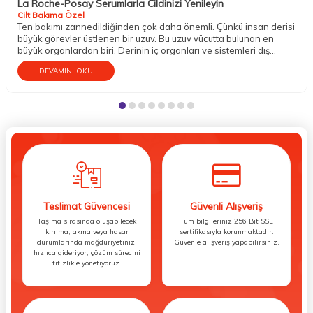
La Roche-Posay Serumlarla Cildinizi Yenileyin
Cilt Bakıma Özel
Ten bakımı zannedildiğinden çok daha önemli. Çünkü insan derisi
büyük görevler üstlenen bir uzuv. Bu uzuv vücutta bulunan en
büyük organlardan biri. Derinin iç organları ve sistemleri dış
etkenlere karşı koruma altına almak gibi mühim bir vazifesi
DEVAMINI OKU
bulunur. Aynı zamanda temasın gerçekleşmesini; sıcak, soğuk,
ılık, pütürlü, pürüzsüz, sert, yumuşak gibi dokuların hissedilmesini
sağlar. Dokunma organı olarak da bilinen tenin bu sebeple iyi bir
bakıma gereksinim duyduğu söylenebilir.
Teslimat Güvencesi
Güvenli Alışveriş
Taşıma sırasında oluşabilecek
Tüm bilgileriniz 256 Bit SSL
kırılma, akma veya hasar
sertifikasıyla korunmaktadır.
durumlarında mağduriyetinizi
Güvenle alışveriş yapabilirsiniz.
hızlıca gideriyor, çözüm sürecini
titizlikle yönetiyoruz.