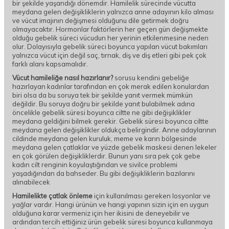
bir şekilde yaşandığı dönemdir. Hamilelik sürecinde vücutta
meydana gelen değişikliklerin yalnızca anne adayının kilo alması
ve vücut imajının değişmesi olduğunu dile getirmek doğru
olmayacaktır. Hormonlar faktörlerin her geçen gün değişmekte
olduğu gebelik süreci vücudun her yerinin etkilenmesine neden
olur. Dolayısıyla gebelik süreci boyunca yapılan vücut bakımları
yalnızca vücut için değil saç, tırnak, diş ve diş etleri gibi pek çok
farklı alanı kapsamalıdır.
Vücut hamileliğe nasıl hazırlanır?
sorusu kendini gebeliğe
hazırlayan kadınlar tarafından en çok merak edilen konulardan
biri olsa da bu soruya tek bir şekilde yanıt vermek mümkün
değildir. Bu soruya doğru bir şekilde yanıt bulabilmek adına
öncelikle gebelik süresi boyunca ciltte ne gibi değişiklikler
meydana geldiğini bilmek gerekir. Gebelik süresi boyunca ciltte
meydana gelen değişiklikler oldukça belirgindir. Anne adaylarının
cildinde meydana gelen kuruluk, meme ve karın bölgesinde
meydana gelen çatlaklar ve yüzde gebelik maskesi denen lekeler
en çok görülen değişikliklerdir. Bunun yanı sıra pek çok gebe
kadın cilt renginin koyulaştığından ve sivilce problemi
yaşadığından da bahseder. Bu gibi değişikliklerin bazılarını
alınabilecek
Hamilelikte çatlak önleme
için kullanılması gereken losyonlar ve
yağlar vardır. Hangi ürünün ve hangi yapının sizin için en uygun
olduğuna karar vermeniz için her ikisini de deneyebilir ve
ardından tercih ettiğiniz ürün gebelik süresi boyunca kullanmaya