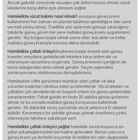
Ancak gebelik sürecinde vücudun çok daha hassas olması vücut
lekelerine karşı daha açık olmasını sağlar.
Hamilelikte vücut bakımı nasıl olmalı?
sorusuna güneş kremi
kullanımının her zaman ön planda tutulması gerektiğine dair yanıt
vermek yanlış olmaz. Özellikle yaz aylarında güneşe çıkacağınız
takdirde güneş gören her yere mutlaka güneş kremi uygulamanız
gerekir. Yüz bölgesi başta olmak üzere eller, bacaklar ve kollar
mutlaka güneş kremiyle koruma altına alınmalıdır.
Hamilelikte çatlak önleyici
kullanımı kadar önemli olan güneş
kremleri meydana gelebilecek lekelere karşı önlem alır ve
istenmeyen durumlara engel olur. Güneş kreminin içeriğinin de
temiz olduğundan emin olmak gerekir. Seçim yapmakta
zorlanıyorsanız doktorunuza danışabilirsiniz.
Hamileyken ciltte görünmesi mümkün olan çatlak ve leke
sorunları kadınları rahatsız eden problemlerdir. Vücut lekeleri ve
çatlaklar için alınabilecek en başarılı önlem ise güneş ışınlarından
yararlanmaktır. Fakat günde en fazla 30 dakika güneş ışınlarının
almak ve bu esnada mutlaka güneş koruyucusu kullanmak
gerekir. 30 dakikalık süreç içerisinde vücut yeterince D vitamini
alabilir. Korunmasız bir şekilde güneşe çıkmak önerilmez çünkü
istenmeyen lekelere sebebiyet verir.
Hamilelikte çatlak önleyici yağlar
hamilelik süresi boyunca en
yakın arkadaşlarınızdan biri haline gelecektir. Bunun yanı sıra
güneş kremi ya da farklı losyonlar ile birlikte bir rutin oluşturabilir