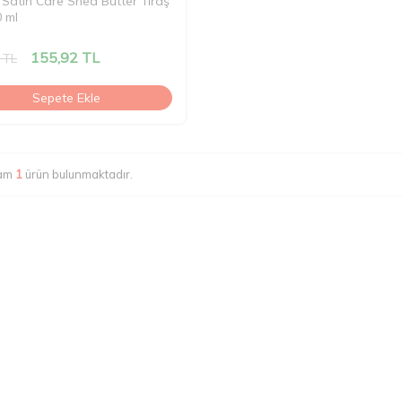
e Satin Care Shea Butter Tıraş
0 ml
155,92
TL
TL
Sepete Ekle
lam
1
ürün bulunmaktadır.