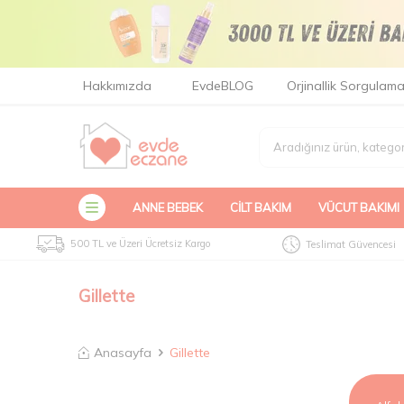
Hakkımızda
EvdeBLOG
Orjinallik Sorgulam
ANNE BEBEK
CILT BAKIM
VÜCUT BAKIMI
500 TL ve Üzeri Ücretsiz Kargo
Teslimat Güvencesi
Gillette
Anasayfa
Gillette