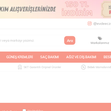
a
@evdeecz
Ara
Markalarımız
GÜNEŞ KREMLERI
SAÇ BAKIMI
AĞIZ VE DIŞ BAKIMI
BESI
SKT Garantili Orijinal Ürünler
Bebek Mamalarında
Stoktakiler