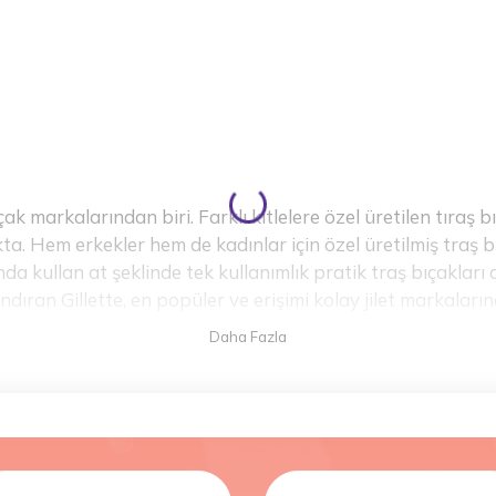
çak markalarından biri. Farklı kitlelere özel üretilen tıraş bı
a. Hem erkekler hem de kadınlar için özel üretilmiş traş b
ında kullan at şeklinde tek kullanımlık pratik traş bıçakları 
ndıran Gillette, en popüler ve erişimi kolay jilet markalar
aktadır. Farklı bıçak sayılarından farklı bölgelerde kullan
 tercih yapabilirsiniz. Kadınlar için özel üretilen
Gillette r
ara erişimi kolaylaştırmak üzere dizayn edilmiştir. Tüyler
t tüyler için üretilen Mach3 Turbo veya Blue 3 serileri de m