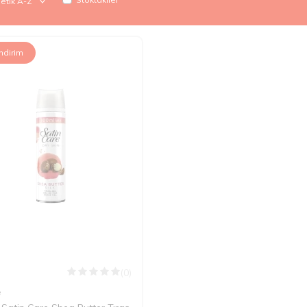
İndirim
(0)
e