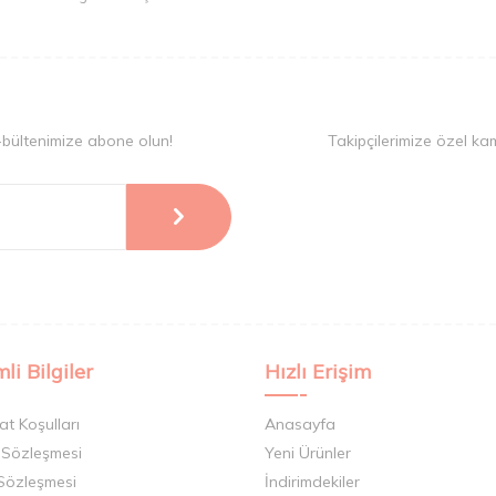
 arasında yer almaktadır. Tıraş makinenizin erişilebilir ol
rsiniz. Tıraşınızı tamamlamak için Gillette’in köpük ve tır
tüm istenmeyen tüylerin alınmasını sağlayan Gillette bıçaklar
tedir.
-bültenimize abone olun!
Takipçilerimize özel ka
li Bilgiler
Hızlı Erişim
at Koşulları
Anasayfa
 Sözleşmesi
Yeni Ürünler
 Sözleşmesi
İndirimdekiler