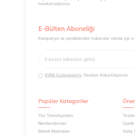
makineleri, en popüler tıraş bıçağı seçenekleri
hareket ediyoruz.
Bioblas (17)
tek kullanımlık Gillette bıçaklarından edinebili
Bioder (10)
bir cilde sahip olabilirsiniz. Tek bir hamle ile 
markalarının önünde yer almaya devam etmek
Bioderma (101)
E-Bülten Aboneliği
Biotrue (2)
Kampanya ve yeniliklerden haberdar olmak için e
Bioxcin (79)
Blade (3)
Blistex (7)
Capicade (25)
KVKK Sözleşmesi'ni
, Okudum, Kabul Ediyorum.
Carminella (1)
Caudalie (43)
Popüler Kategoriler
Önem
CECEMED (1)
Centrum (3)
Yüz Temizleyicileri
Teslim
CeraVe (23)
Nemlendiriciler
Üyelik
Bebek Mamaları
Satış
Clear (3)