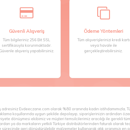
aketlerde
Gillette tıraş bıçağı
seçeneklerine de erişebilirsiniz. İ
da, tatilde veya tıraş makinenizin yanınızda olmadığı duru
ette tıraş makinelerine göz atabilirsiniz.
Güvenli Alışveriş
Ödeme Yöntemleri
dilenler arasında
Gillette Venus Riviera
bulunmaktadır. Özel b
Tüm bilgileriniz 256 Bit SSL
Tüm alışverişlerinizi kredi kartı
 erişimi kolaylaştırır. Traş işlemi sırasında bıçak güvenliğ
sertifikasıyla korunmaktadır.
veya havale ile
Güvenle alışveriş yapabilirsiniz.
gerçekleştirebilirsiniz.
isi içinde Gillette Venus Comfort Glide Breeze tıraş makines
tıraş bıçakları için ise ikili paketlerde bulabileceğiniz G
a Gillette Venus serisinde bulunmaktadır.
Gillette kullan at
Ve
şak süngeri ve oynayan başlıkları ile Gillette Venus serisi, 
erilerinden birini oluşturmaktadır.
eri arasında yer almaktadır. Özellikle sakal gibi tıraş sonra
veriş adresiniz Evdeeczane.com olarak %80 oranında kadın istihdamımızla, T
ach3
Turbo, en çok tercih edilen tıraş bıçaklarından biridir
n saklama koşullarında uygun şekilde depolayıp, siparişlerinizin ardından ö
aş bıçakları değil, aynı zamanda tıraş makineleri de üretmekt
yete dönüşmesi ekibimiz ve müşteri temsilcilerimiz aracılığı ile gerekli tü
n ya da markaların yetkili Türkiye distribütörlerinden faturalı olarak teda
inesi
, aynı zamanda daha ekonomiktir. Çevreci ve aynı zaman
sürecinde geri dönüştürülebilir malzemeler kullanarak atık oranımızı en az