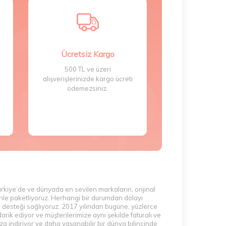
ster tekli, ister ikili veya beşli tıraş bıçağı
mlarda kullanmak üzere kullan at jiletlerden
Ücretsiz Kargo
aşlığı, hareketi kolaylaştırır ve traş işlemini
500 TL ve üzeri
ini arttırmak için yumuşak başlığa sahiptir. Tüm
alışverişlerinizde kargo ücreti
ödemezsiniz.
i de en çok tercih edilen kadın tıraş makineleri
illette Venus Smooth tıraş bıçağına göz
nus tıraş bıçakları ile tek kullanımlık tıraş
ister tek kullanımlık olsun ister uzun dönemlik,
sı irritasyona sebep olabilecek alanlar için özel
ürkiye’de ve dünyada en sevilen markaların, orijinal
. Blue serisinden
Gillette Blue 3
ise en çok tercih
zenle paketliyoruz. Herhangi bir durumdan dolayı
edir. Uzun dönemli kullanım için en uygun
m desteği sağlıyoruz. 2017 yılından bugüne, yüzlerce
rik ediyor ve müşterilerimize aynı şekilde faturalı ve
da pratik kullanımı sebebi ile Gillette tıraş
a indiriyor ve daha yaşanabilir bir dünya bilincinde