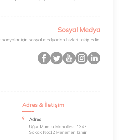
madığı durumlarda, acil olarak kullanmak üzere
aş losyonlarına göz atabilir, yumuşak ve pürüzsüz
ı, Türkiye’nin en çok tercih edilen tıraş bıçağı
Sosyal Medya
mpanyalar için sosyal medyadan bizleri takip edin.
Adres & İletişim
Adres
Uğur Mumcu Mahallesi. 1347
Sokak No:12 Menemen İzmir