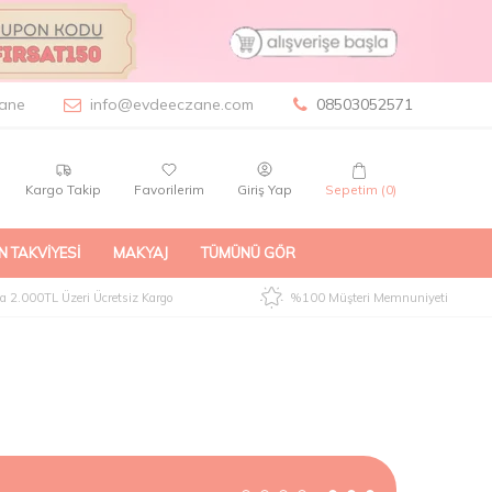
ane
info@evdeeczane.com
08503052571
Kargo Takip
Favorilerim
Giriş Yap
Sepetim (
0
)
N TAKVIYESI
MAKYAJ
TÜMÜNÜ GÖR
 2.000TL Üzeri Ücretsiz Kargo
%100 Müşteri Memnuniyeti