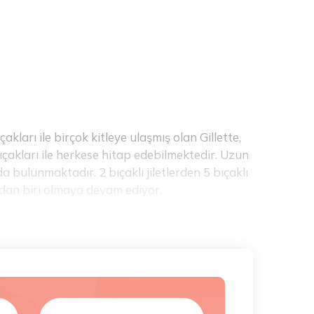
çakları ile birçok kitleye ulaşmış olan Gillette,
ıçakları ile herkese hitap edebilmektedir. Uzun
da bulunmaktadır. 2 bıçaklı jiletlerden 5 bıçaklı
ından biri olmaya devam ediyor.
ıma uygun traş dizaynlarına kadar farklı
iviera
bunlardan biridir. Yumuşak ve hareket
i kökünden alarak daha pürüzsüz bir görünüme
evcuttur. Farklı amaçlara yönelik özel olarak