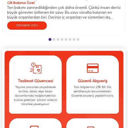
Cilt Bakıma Özel
Ten bakımı zannedildiğinden çok daha önemli. Çünkü insan derisi
büyük görevler üstlenen bir uzuv. Bu uzuv vücutta bulunan en
büyük organlardan biri. Derinin iç organları ve sistemleri dış
etkenlere karşı koruma altına almak gibi mühim bir vazifesi
DEVAMINI OKU
bulunur. Aynı zamanda temasın gerçekleşmesini; sıcak, soğuk,
ılık, pütürlü, pürüzsüz, sert, yumuşak gibi dokuların hissedilmesini
sağlar. Dokunma organı olarak da bilinen tenin bu sebeple iyi bir
bakıma gereksinim duyduğu söylenebilir.
Teslimat Güvencesi
Güvenli Alışveriş
Taşıma sırasında oluşabilecek
Tüm bilgileriniz 256 Bit SSL
kırılma, akma veya hasar
sertifikasıyla korunmaktadır.
durumlarında mağduriyetinizi
Güvenle alışveriş yapabilirsiniz.
hızlıca gideriyor, çözüm sürecini
titizlikle yönetiyoruz.