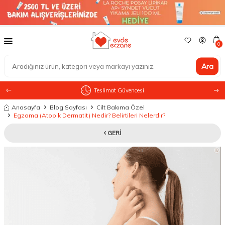
0
Ara
Teslimat Güvencesi
Anasayfa
Blog Sayfası
Cilt Bakıma Özel
Egzama (Atopik Dermatit) Nedir? Belirtileri Nelerdir?
GERI