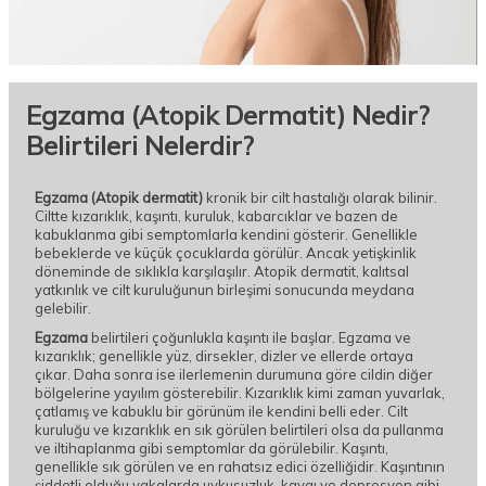
Egzama (Atopik Dermatit) Nedir?
Belirtileri Nelerdir?
Egzama (Atopik dermatit)
kronik bir cilt hastalığı olarak bilinir.
Ciltte kızarıklık, kaşıntı, kuruluk, kabarcıklar ve bazen de
kabuklanma gibi semptomlarla kendini gösterir. Genellikle
bebeklerde ve küçük çocuklarda görülür. Ancak yetişkinlik
döneminde de sıklıkla karşılaşılır. Atopik dermatit, kalıtsal
yatkınlık ve cilt kuruluğunun birleşimi sonucunda meydana
gelebilir.
Egzama
belirtileri çoğunlukla kaşıntı ile başlar. Egzama ve
kızarıklık; genellikle yüz, dirsekler, dizler ve ellerde ortaya
çıkar. Daha sonra ise ilerlemenin durumuna göre cildin diğer
bölgelerine yayılım gösterebilir. Kızarıklık kimi zaman yuvarlak,
çatlamış ve kabuklu bir görünüm ile kendini belli eder. Cilt
kuruluğu ve kızarıklık en sık görülen belirtileri olsa da pullanma
ve iltihaplanma gibi semptomlar da görülebilir. Kaşıntı,
genellikle sık görülen ve en rahatsız edici özelliğidir. Kaşıntının
şiddetli olduğu vakalarda uykusuzluk, kaygı ve depresyon gibi