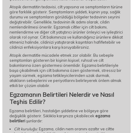
Atopik dermatitin tedavisi, cilt yapısına ve semptomların türüne
göre farklılık gösterir. Semptomların şiddeti, kişinin yaşı, sağlık
durumu ve semptomların görüldüğü bölgeler tedavinin seyrini
değiştirebilir. Genellikle, tedavinin ilk adımı olarak, cildin
nemlendirilmesi önerilir. Egzamalı ciltler için cilt bakımı,
nemlendirme ve diğer cilt yatıştırıcı ürünler önleyici ve iyileştirici
olarak rol oynar. Cilt bakımınıza ve kullandığınız ürünlere dikkat
etmeniz halinde, cildinizi yatıştırarak kaşıntıları hafifletebilir ve
cildinizi enfeksiyonlara karşı koruyabilirsiniz.
Atopik dermatitle mücadele etmek zor olabilir. Bu sebeple
semptomları gösteren bir kişinin kişisel, ruhsal ve cilt
bakımlarına özen göstermesi önemlidir. Egzama belirtileriyle
başa çıkabilmek için cilt bakımına özen göstermek, stressiz bir
yaşam sürmek, egzama tetikleyicilerinden uzak durmak,
atakların sebeplerini ve periyotlarını belirleyerek önlem almak
etkili bir çözüm olabilir.
Egzamanın Belirtileri Nelerdir ve Nasıl
Teşhis Edilir?
Egzama belirtileri, hastalığın şiddetine ve bölgeye göre
değişiklik gösterir. Sıklıkla karşınıza çıkabilecek
egzama
belirtileri
şunlardır:
Cilt kuruluğu
: Egzama, cildin nem oranını azaltır ve ciltte