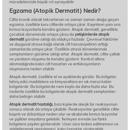
mücadelenizde büyük rol oynayabilir.
Egzama (Atopik Dermatit) Nedir?
Ciltte kronik olarak tekrarlanan ve zaman zaman atağa geçen
egzama, özellikle kuru ciltlerde ortaya çıkar. Kaşıntının yanı sıra
kırmızı lezyonlarla kendini gösterir. Atopik dermatit, genellikle
çocukluk döneminde ortaya çıksa da
yetişkinlerde atopik
dermatit
görülme sıklığı da oldukça fazladır. Çevresel faktörler
ve duygusal strese bağlı olarak cilt hassasiyetinin arttığı
zamanlarda ortaya çıkar. Özellikle stresli dönemlerinde
semptomların görülme sıklığı artar. Atopik dermatit, ciltte çatlak
ve yaraların oluşumu ile kendini gösterir. Kontrol altına
alınmadığında kalıcı cilt hasarları ve enfeksiyonların
oluşmasına neden olabilir.
Atopik dermatit, özellikle el ve ayaklarda görülür. Bu bölgeler,
tahriş edici maddelere ve kimyasallara en sık maruz kalan
bölgelerdir. Bu bölgelerde nem kaybı da daha fazla olur. Bu
nedenle özellikle bu bölgelerde atopik dermatit semptomları
daha belirgin olabilir.
Atopik dermatit hastalığı,
bazı kişilerde alerjik bir reaksiyonun
sonucu olarak da ortaya çıkabilir. Reaksiyonlar genellikle ciltte
kaşıntı ve döküntüye neden olur ve akabinde kırmızı lezyonlar
ve şişlikler meydana gelebilir. İlerleyen evrede ise farklı
bölgelere yayılım gösterebilir. Uzun süre tedavi edilmemesi ve
şiddetlenerek genişlemesi, kalıcı hasarlar oluşturabilir.