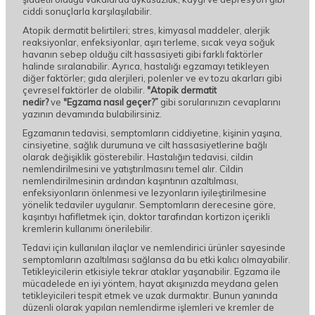
ciddi sonuçlarla karşılaşılabilir.
Atopik dermatit belirtileri; stres, kimyasal maddeler, alerjik
reaksiyonlar, enfeksiyonlar, aşırı terleme, sıcak veya soğuk
havanın sebep olduğu cilt hassasiyeti gibi farklı faktörler
halinde sıralanabilir. Ayrıca, hastalığı egzamayı tetikleyen
diğer faktörler; gıda alerjileri, polenler ve ev tozu akarları gibi
çevresel faktörler de olabilir.
"Atopik dermatit
nedir?
ve
"Egzama nasıl geçer?”
gibi sorularınızın cevaplarını
yazının devamında bulabilirsiniz.
Egzamanın tedavisi, semptomların ciddiyetine, kişinin yaşına,
cinsiyetine, sağlık durumuna ve cilt hassasiyetlerine bağlı
olarak değişiklik gösterebilir. Hastalığın tedavisi, cildin
nemlendirilmesini ve yatıştırılmasını temel alır. Cildin
nemlendirilmesinin ardından kaşıntının azaltılması,
enfeksiyonların önlenmesi ve lezyonların iyileştirilmesine
yönelik tedaviler uygulanır. Semptomların derecesine göre,
kaşıntıyı hafifletmek için, doktor tarafından kortizon içerikli
kremlerin kullanımı önerilebilir.
Tedavi için kullanılan ilaçlar ve nemlendirici ürünler sayesinde
semptomların azaltılması sağlansa da bu etki kalıcı olmayabilir.
Tetikleyicilerin etkisiyle tekrar ataklar yaşanabilir. Egzama ile
mücadelede en iyi yöntem, hayat akışınızda meydana gelen
tetikleyicileri tespit etmek ve uzak durmaktır. Bunun yanında
düzenli olarak yapılan nemlendirme işlemleri ve kremler de