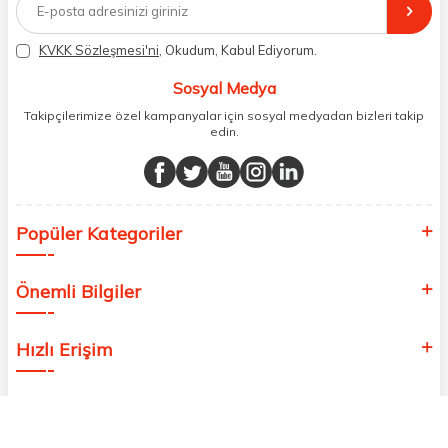
distribütörlerinden faturalı olarak tedarik ediyor ve müşterilerimize
aynı şekilde faturalı ve orijinal ambalajlarda gönderim sağlıyoruz.
Paketleme sürecinde geri dönüştürülebilir malzemeler kullanarak
KVKK Sözleşmesi'ni
, Okudum, Kabul Ediyorum.
atık oranımızı en aza indiriyor ve daha yaşanabilir bir dünya
bilincinde hareket ediyoruz.
Sosyal Medya
Takipçilerimize özel kampanyalar için sosyal medyadan bizleri takip
edin.
Popüler Kategoriler
Önemli Bilgiler
Hızlı Erişim
Adres & İletişim