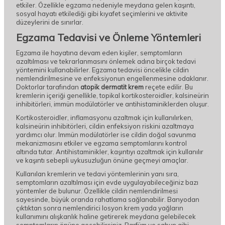
etkiler. Özellikle egzama nedeniyle meydana gelen kaşıntı,
sosyal hayatı etkilediği gibi kıyafet seçimlerini ve aktivite
düzeylerini de sınırlar.
Egzama Tedavisi ve Önleme Yöntemleri
Egzama ile hayatına devam eden kişiler, semptomların
azaltılması ve tekrarlanmasını önlemek adına birçok tedavi
yöntemini kullanabilirler. Egzama tedavisi öncelikle cildin
nemlendirilmesine ve enfeksiyonun engellenmesine odaklanır.
Doktorlar tarafından
atopik dermatit krem
reçete edilir. Bu
kremlerin içeriği genellikle, topikal kortikosteroidler, kalsineürin
inhibitörleri, immün modülatörler ve antihistaminiklerden oluşur.
Kortikosteroidler, inflamasyonu azaltmak için kullanılırken,
kalsineürin inhibitörleri, cildin enfeksiyon riskini azaltmaya
yardımcı olur. Immün modülatörler ise cildin doğal savunma
mekanizmasını etkiler ve egzama semptomlarını kontrol
altında tutar. Antihistaminikler, kaşıntıyı azaltmak için kullanılır
ve kaşıntı sebepli uykusuzluğun önüne geçmeyi amaçlar.
Kullanılan kremlerin ve tedavi yöntemlerinin yanı sıra,
semptomların azaltılması için evde uygulayabileceğiniz bazı
yöntemler de bulunur. Özellikle cildin nemlendirilmesi
sayesinde, büyük oranda rahatlama sağlanabilir. Banyodan
çıktıktan sonra nemlendirici losyon krem yada yağların
kullanımını alışkanlık haline getirerek meydana gelebilecek