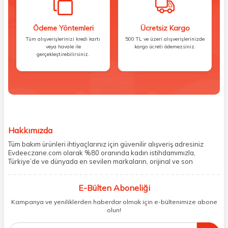
Ödeme Yöntemleri
Ücretsiz Kargo
Tüm alışverişlerinizi kredi kartı
500 TL ve üzeri alışverişlerinizde
veya havale ile
kargo ücreti ödemezsiniz.
gerçekleştirebilirsiniz.
Hakkımızda
Tüm bakım ürünleri ihtiyaçlarınız için güvenilir alışveriş adresiniz
Evdeeczane.com olarak %80 oranında kadın istihdamımızla,
Türkiye’de ve dünyada en sevilen markaların, orijinal ve son
kullanma tarihi garantili ürünlerini sizler için saklama koşullarında
uygun şekilde depolayıp, siparişlerinizin ardından özenle
E-Bülten Aboneliği
paketliyoruz. Herhangi bir durumdan dolayı olumsuz olarak geri
dönüş alınan siparişlerin memnuniyete dönüşmesi ekibimiz ve
Kampanya ve yeniliklerden haberdar olmak için e-bültenimize abone
müşteri temsilcilerimiz aracılığı ile gerekli tüm desteği sağlıyoruz.
olun!
2017 yılından bugüne, yüzlerce marka ve binlerce ürün seçeneğini
doğrudan markalardan ya da markaların yetkili Türkiye