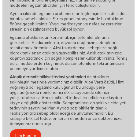
semptomların önüne geçebilirsiniz. Parfüm ve sabun gibi
maddeler, egzamalı ciltler için tehdit oluşturabilir.
Ayrıca cildinde egzama problemi olan kişiler için stres de ciddi
bir atak sebebi olabilir. Stres yönetimi sayesinde bu atakların
önüne geçebilirsiniz. Yoga, meditasyon ve nefes egzersizleri,
stresinizin azalmasında büyük rol oynar.
Egzama ataklarından korunmak için önlemler almanız
gerekebilir. Bu durumlarda, egzama atağınızın sebeplerini
tespit etmek önemlidir. Aksi takdirde aynı sebeplere bağlı
olarak tetiklenen ataklar yaşayabilirsiniz. Anlık ataklarınızda,
kaşıntıyı azaltmak için soğuk kompresler kullanabilirsiniz. Tahriş
edici maddelerden kaçınmak da semptomların tekrarlamasını
önlemeye yardımcı olabilir.
Atopik dermatit bitkisel tedavi yöntemleri
de atakların
sakinleştirilmesinde yardımcınız olabilir. Aloe Vera özütü, Hint
yağı veya balı egzama kuruluğunun bulunduğu yere
uyguladığınızda nemlendirici etkisi sayesinde cildinizi
yatıştırabilirsiniz. Ancak bitkisel tedavilerin etkileri de kişiden
kişiye değişiklik gösterebilir. Semptomlarınızın şekli ve ciddiyeti
tedavinin seyrini belirler. Ayrıca bazı bitkilerin alerjik
reaksiyonlara sebep olabileceği de unutulmamalıdır. Bu
sebeple bitkisel tedavileri tercih etmeden önce doktorunuza
danışmanız önem taşır
Tüm Bloglar