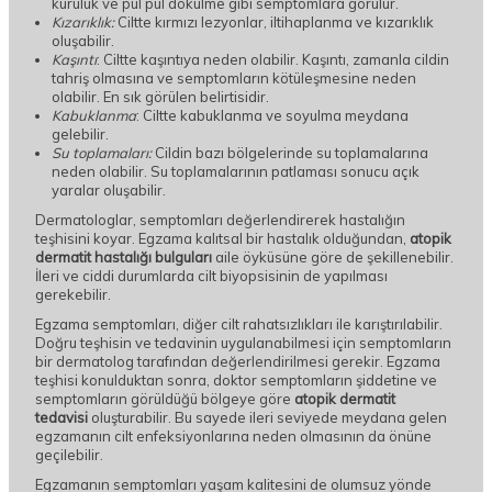
kuruluk ve pul pul dökülme gibi semptomlara görülür.
Kızarıklık:
Ciltte kırmızı lezyonlar, iltihaplanma ve kızarıklık
oluşabilir.
Kaşıntı
: Ciltte kaşıntıya neden olabilir. Kaşıntı, zamanla cildin
tahriş olmasına ve semptomların kötüleşmesine neden
olabilir. En sık görülen belirtisidir.
Kabuklanma
: Ciltte kabuklanma ve soyulma meydana
gelebilir.
Su toplamaları:
Cildin bazı bölgelerinde su toplamalarına
neden olabilir. Su toplamalarının patlaması sonucu açık
yaralar oluşabilir.
Dermatologlar, semptomları değerlendirerek hastalığın
teşhisini koyar. Egzama kalıtsal bir hastalık olduğundan,
atopik
dermatit hastalığı bulguları
aile öyküsüne göre de şekillenebilir.
İleri ve ciddi durumlarda cilt biyopsisinin de yapılması
gerekebilir.
Egzama semptomları, diğer cilt rahatsızlıkları ile karıştırılabilir.
Doğru teşhisin ve tedavinin uygulanabilmesi için semptomların
bir dermatolog tarafından değerlendirilmesi gerekir. Egzama
teşhisi konulduktan sonra, doktor semptomların şiddetine ve
semptomların görüldüğü bölgeye göre
atopik dermatit
tedavisi
oluşturabilir. Bu sayede ileri seviyede meydana gelen
egzamanın cilt enfeksiyonlarına neden olmasının da önüne
geçilebilir.
Egzamanın semptomları yaşam kalitesini de olumsuz yönde