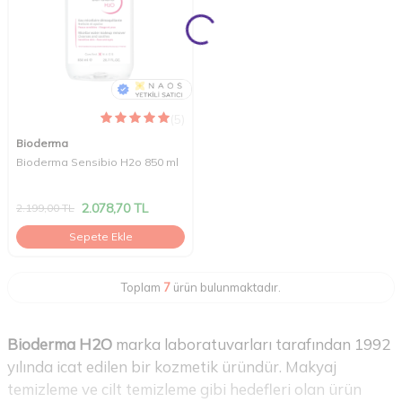
(5)
Bioderma
Bioderma Sensibio H2o 850 ml
2.078,70
TL
2.199,00
TL
Sepete Ekle
Toplam
7
ürün bulunmaktadır.
Bioderma H2O
marka laboratuvarları tarafından 1992
yılında icat edilen bir kozmetik üründür. Makyaj
temizleme ve cilt temizleme gibi hedefleri olan ürün