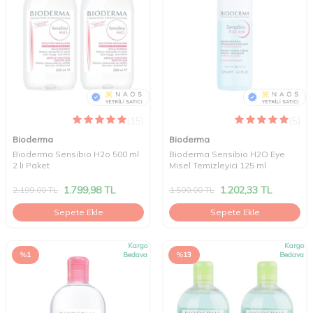
(15)
(5)
Bioderma
Bioderma
Bioderma Sensibio H2o 500 ml
Bioderma Sensibio H2O Eye
2 li Paket
Misel Temizleyici 125 ml
1.799,98
TL
1.202,33
TL
2.199,00
TL
1.500,00
TL
Sepete Ekle
Sepete Ekle
Kargo
Kargo
%
1
Bedava
%
13
Bedava