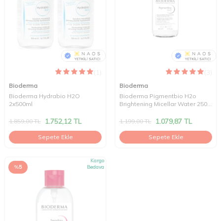
(1)
(3)
Bioderma
Bioderma
Bioderma Hydrabio H2O
Bioderma Pigmentbio H2o
2x500ml
Brightening Micellar Water 250
Ml
1.752,12
TL
1.079,87
TL
1.859,00
TL
1.199,00
TL
Sepete Ekle
Sepete Ekle
Kargo
%
5
Bedava