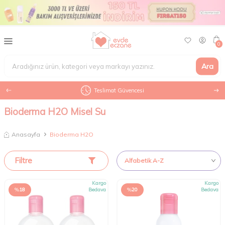
0
Ara
SKT Garantili Orijinal Ürünler
Bioderma H2O Misel Su
Anasayfa
Bioderma H2O
Filtre
Kargo
Kargo
%
18
Bedava
%
20
Bedava