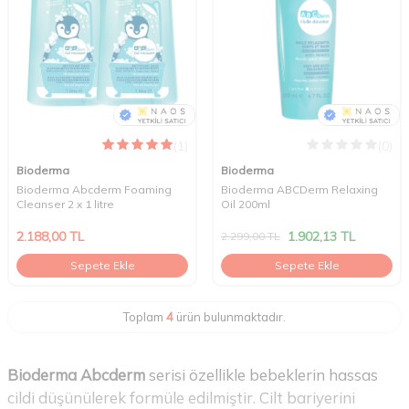
(1)
(0)
Bioderma
Bioderma
Bioderma Abcderm Foaming
Bioderma ABCDerm Relaxing
Cleanser 2 x 1 litre
Oil 200ml
2.188,00
TL
1.902,13
TL
2.299,00
TL
Sepete Ekle
Sepete Ekle
Toplam
4
ürün bulunmaktadır.
Bioderma Abcderm
serisi özellikle bebeklerin hassas
cildi düşünülerek formüle edilmiştir. Cilt bariyerini