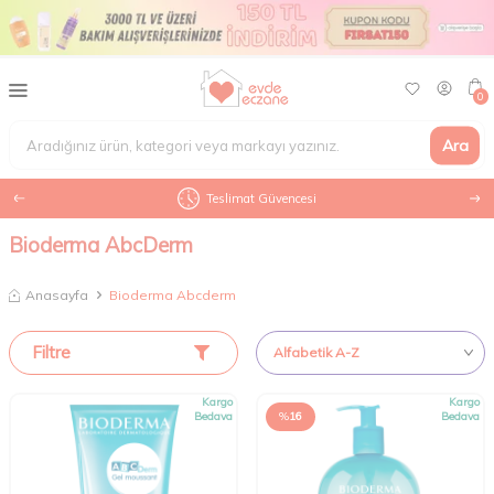
0
Ara
Teslimat Güvencesi
Bioderma AbcDerm
Anasayfa
Bioderma Abcderm
Filtre
Kargo
Kargo
Bedava
%
16
Bedava