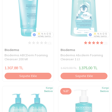
(0)
(3)
Bioderma
Bioderma
Bioderma ABCDerm Foaming
Bioderma Abcderm Foaming
Cleanser 200 Ml
Cleanser 1 Lt
1.307,88
TL
1.375,00
TL
1.629,00
TL
Sepete Ekle
Sepete Ekle
Kargo
Kargo
Bedava
%
17
Bedava