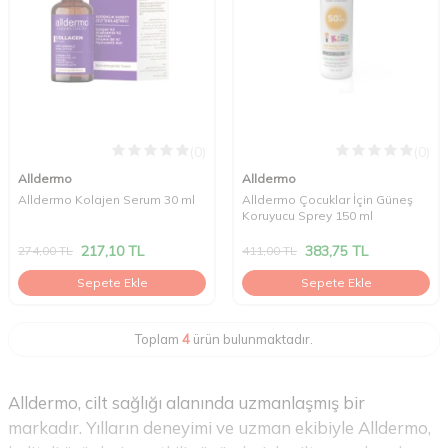
(0)
(0)
Alldermo
Alldermo
Alldermo Kolajen Serum 30 ml
Alldermo Çocuklar İçin Güneş
Koruyucu Sprey 150 ml
217,10
TL
383,75
TL
274,00
TL
411,00
TL
Sepete Ekle
Sepete Ekle
Toplam
4
ürün bulunmaktadır.
Alldermo, cilt sağlığı alanında uzmanlaşmış bir
markadır. Yılların deneyimi ve uzman ekibiyle Alldermo,