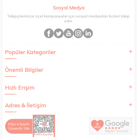
bilincinde hareket ediyoruz.
çözümler sunar. Uzmanların önerdiği formüllerle
Sosyal Medya
hazırlanan ürünler, cildinizi yenileyerek ve koruyarak
Takipçilerimize özel kampanyalar için sosyal medyadan bizleri takip
sağlıklı bir görünüm kazanmanıza yardımcı olur.
edin.
Alldermo ile cilt bakımınızı bir keyif haline getirin ve her
yaşta sağlıklı bir cilde sahip olun.
Popüler Kategoriler
Önemli Bilgiler
Hızlı Erişim
Adres & İletişim
Etbis’e Kayıtlı
Güvenilir Site