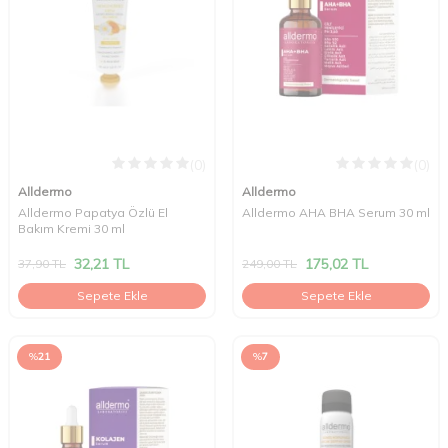
(0)
(0)
Alldermo
Alldermo
Alldermo Papatya Özlü El
Alldermo AHA BHA Serum 30 ml
Bakım Kremi 30 ml
32,21
TL
175,02
TL
37,90
TL
249,00
TL
Sepete Ekle
Sepete Ekle
%
21
%
7