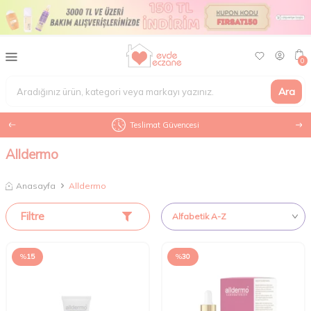
0
Ara
Teslimat Güvencesi
Alldermo
Anasayfa
Alldermo
Filtre
%
15
%
30