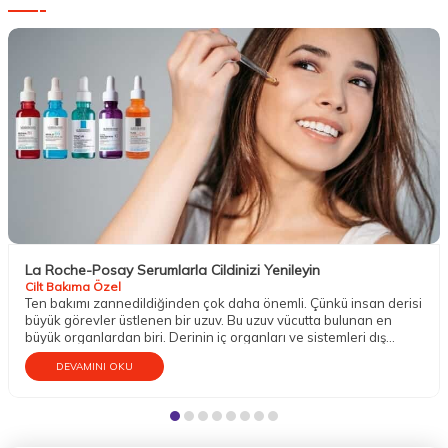
La Roche-Posay Serumlarla Cildinizi Yenileyin
Cilt Bakıma Özel
Ten bakımı zannedildiğinden çok daha önemli. Çünkü insan derisi
büyük görevler üstlenen bir uzuv. Bu uzuv vücutta bulunan en
büyük organlardan biri. Derinin iç organları ve sistemleri dış
etkenlere karşı koruma altına almak gibi mühim bir vazifesi
DEVAMINI OKU
bulunur. Aynı zamanda temasın gerçekleşmesini; sıcak, soğuk,
ılık, pütürlü, pürüzsüz, sert, yumuşak gibi dokuların hissedilmesini
sağlar. Dokunma organı olarak da bilinen tenin bu sebeple iyi bir
bakıma gereksinim duyduğu söylenebilir.