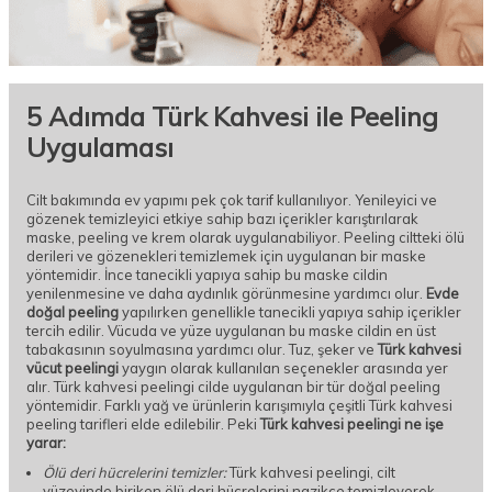
5 Adımda Türk Kahvesi ile Peeling
Uygulaması
Cilt bakımında ev yapımı pek çok tarif kullanılıyor. Yenileyici ve
gözenek temizleyici etkiye sahip bazı içerikler karıştırılarak
maske, peeling ve krem olarak uygulanabiliyor. Peeling ciltteki ölü
derileri ve gözenekleri temizlemek için uygulanan bir maske
yöntemidir. İnce tanecikli yapıya sahip bu maske cildin
yenilenmesine ve daha aydınlık görünmesine yardımcı olur.
Evde
doğal peeling
yapılırken genellikle tanecikli yapıya sahip içerikler
tercih edilir. Vücuda ve yüze uygulanan bu maske cildin en üst
tabakasının soyulmasına yardımcı olur. Tuz, şeker ve
Türk kahvesi
vücut peelingi
yaygın olarak kullanılan seçenekler arasında yer
alır. Türk kahvesi peelingi cilde uygulanan bir tür doğal peeling
yöntemidir. Farklı yağ ve ürünlerin karışımıyla çeşitli Türk kahvesi
peeling tarifleri elde edilebilir. Peki
Türk kahvesi peelingi ne işe
yarar:
Ölü deri hücrelerini temizler:
Türk kahvesi peelingi, cilt
yüzeyinde biriken ölü deri hücrelerini nazikçe temizleyerek