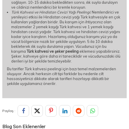
sağlayın. 10-15 dakika bekledikten sonra, ılık suyla durulayın
ve cildinizi nemlendirici bir kremle koruyun.
Türk Kahvesi ve Hindistan Cevizi Yağı Peelingi:
Nemlendirici ve
yenileyici etkisi ile Hindistan cevizi yağı Türk kahvesiyle en çok
kullanılan yağlardan biridir. Bu karışım için ihtiyacınız olan
malzemeler 2 yemek kaşığı Türk kahvesi ve 1 yemek kaşığı
hindistan cevizi yağıdır. Türk kahvesi ve hindistan cevizi yağını
kadar iyice karıştırın. Hazırlamış olduğunuz karışımı yüz ya da
vücut bölgenize nazik bir şekilde uygulayın. 5 ila 10 dakika
bekleterek ılık suyla durulama yapın. Vücudunuz için bu
karışıma
Türk kahvesi ve şeker peeling
eklemesi yapabilirsiniz.
Şeker, kahveye göre daha iri taneciklidir ve vücudunuzdaki ölü
derileri iyi bir şekilde temizleyebilir.
Bu tarifler Türk kahvesi peelingi için bazı temel malzemelerden
oluşuyor. Ancak herkesin cilt tipi farklıdır bu nedenle cilt
hassasiyetinizi dikkate alarak tarifleri hazırlayıp dikkatli bir
şekilde uygulamanız önerilir.
Paylaş :
Blog Son Eklenenler