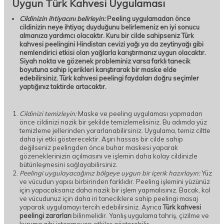
Uygun Türk Kahvesi Uygulaması
Cildinizin ihtiyacını belirleyin:
Peeling uygulamadan önce
cildinizin neye ihtiyaç duyduğunu belirlemeniz en iyi sonucu
almanıza yardımcı olacaktır. Kuru bir cilde sahipseniz Türk
kahvesi peelingini Hindistan cevizi yağı ya da zeytinyağı gibi
nemlendirici etkisi olan yağlarla karıştırmanız uygun olacaktır.
Siyah nokta ve gözenek probleminiz varsa farklı tanecik
boyutuna sahip içerikleri karıştırarak bir maske elde
edebilirsiniz. Türk kahvesi peelingi faydaları doğru seçimler
yaptığınız taktirde artacaktır.
Cildinizi temizleyin:
Maske ve peeling uygulaması yapmadan
önce cildinizi nazik bir şekilde temizlemelisiniz. Bu adımda yüz
temizleme jellerinden yararlanabilirsiniz. Uygulama, temiz ciltte
daha iyi etki gösterecektir. Aşırı hassas bir cilde sahip
değilseniz peelingden önce buhar maskesi yaparak
gözeneklerinizin açılmasını ve işlemin daha kolay cildinizle
bütünleşmesini sağlayabilirsiniz.
Peelingi uygulayacağınız bölgeye uygun bir içerik hazırlayın:
Yüz
ve vücudun yapısı birbirinden farklıdır. Peeling işlemini yüzünüz
için yapacaksanız daha nazik bir işlem yapmalısınız. Bacak, kol
ve vücudunuz için daha iri taneciklere sahip peelingi masaj
yaparak uygulamayı tercih edebilirsiniz. Ayrıca
Türk kahvesi
peelingi zararları
bilinmelidir. Yanlış uygulama tahriş, çizilme ve