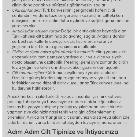
cildin daha parlak ve pürüzsüz görünmesini sağlar.
Cildi canlandırır:
Türk kahvesinin içeriğindeki kafein cildi
canlandırır ve daha taze bir görünüm kazandırır. Ciltteki kan
dolaşımını artırarak cildin daha aydınlık ve sağlıklı görünmesine
yardımcı olur.
Antioksidan etkileri vardır:
Doğal bir antioksidan kaynağı olan
Türk kahvesi cilt bakımında da avantaj sağlar. Antioksidanlar
serbest radikallerle savaşarak cilt hücrelerini korur ve
yaşlanma belirtilerinin görünümünü azaltabilir.
Sivilce ve siyah nokta görünümünü azaltır:
Peeling yapmak cilt
gözeneklerini temizlemeye yardımcı olur ve sivilce ve siyah
nokta oluşumunu azaltabilir. Peeling işlemi aynı zamanda cildin
fazla yağını ve kirleri arındırarak tıkalı gözenekleri açabilir.
Cilt tonunu eşitler:
Cilt tonunu eşitlemeye yardımcı olabilir.
Özellikle güneş lekeleri, hiperpigmentasyon veya cilt tonunda
farklılıklar varsa düzenli olarak uygulanan Türk kahvesi peelingi
bu durumu hafifletebilir.
Ancak herkesin cildi farklıdır ve bazı insanlar için Türk kahvesi
peelingi tahrişe veya hassasiyete neden olabilir. Eğer cildiniz
hassas bir yapıya sahipse peelingi uygulamadan önce bir test
yapmanız ve cildinizin nasıl tepki verdiğini gözlemlemeniz
önemlidir. Ayrıca herhangi bir cilt sorununuz varsa veya cildinizde
ciddi bir durum varsa bir dermatologdan tavsiye almanız önerilir.
Adım Adım Cilt Tipinize ve İhtiyacınıza