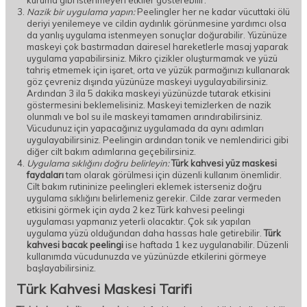
kuruma gibi istenmeyen etkiler gösterebilir.
Nazik bir uygulama yapın:
Peelingler her ne kadar vücuttaki ölü
deriyi yenilemeye ve cildin aydınlık görünmesine yardımcı olsa
da yanlış uygulama istenmeyen sonuçlar doğurabilir. Yüzünüze
maskeyi çok bastırmadan dairesel hareketlerle masaj yaparak
uygulama yapabilirsiniz. Mikro çizikler oluşturmamak ve yüzü
tahriş etmemek için işaret, orta ve yüzük parmağınızı kullanarak
göz çevreniz dışında yüzünüze maskeyi uygulayabilirsiniz.
Ardından 3 ila 5 dakika maskeyi yüzünüzde tutarak etkisini
göstermesini beklemelisiniz. Maskeyi temizlerken de nazik
olunmalı ve bol su ile maskeyi tamamen arındırabilirsiniz.
Vücudunuz için yapacağınız uygulamada da aynı adımları
uygulayabilirsiniz. Peelingin ardından tonik ve nemlendirici gibi
diğer cilt bakım adımlarına geçebilirsiniz.
Uygulama sıklığını doğru belirleyin:
Türk kahvesi yüz maskesi
faydaları
tam olarak görülmesi için düzenli kullanım önemlidir.
Cilt bakım rutininize peelingleri eklemek isterseniz doğru
uygulama sıklığını belirlemeniz gerekir. Cilde zarar vermeden
etkisini görmek için ayda 2 kez Türk kahvesi peelingi
uygulaması yapmanız yeterli olacaktır. Çok sık yapılan
uygulama yüzü olduğundan daha hassas hale getirebilir.
Türk
kahvesi bacak peelingi
ise haftada 1 kez uygulanabilir. Düzenli
kullanımda vücudunuzda ve yüzünüzde etkilerini görmeye
başlayabilirsiniz.
Türk Kahvesi Maskesi Tarifi