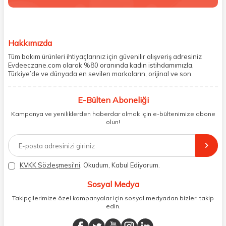
Hakkımızda
Tüm bakım ürünleri ihtiyaçlarınız için güvenilir alışveriş adresiniz
Evdeeczane.com olarak %80 oranında kadın istihdamımızla,
Türkiye’de ve dünyada en sevilen markaların, orijinal ve son
kullanma tarihi garantili ürünlerini sizler için saklama koşullarında
uygun şekilde depolayıp, siparişlerinizin ardından özenle
E-Bülten Aboneliği
paketliyoruz. Herhangi bir durumdan dolayı olumsuz olarak geri
dönüş alınan siparişlerin memnuniyete dönüşmesi ekibimiz ve
Kampanya ve yeniliklerden haberdar olmak için e-bültenimize abone
müşteri temsilcilerimiz aracılığı ile gerekli tüm desteği sağlıyoruz.
olun!
2017 yılından bugüne, yüzlerce marka ve binlerce ürün seçeneğini
doğrudan markalardan ya da markaların yetkili Türkiye
distribütörlerinden faturalı olarak tedarik ediyor ve müşterilerimize
aynı şekilde faturalı ve orijinal ambalajlarda gönderim sağlıyoruz.
Paketleme sürecinde geri dönüştürülebilir malzemeler kullanarak
KVKK Sözleşmesi'ni
, Okudum, Kabul Ediyorum.
atık oranımızı en aza indiriyor ve daha yaşanabilir bir dünya
bilincinde hareket ediyoruz.
Sosyal Medya
Takipçilerimize özel kampanyalar için sosyal medyadan bizleri takip
edin.