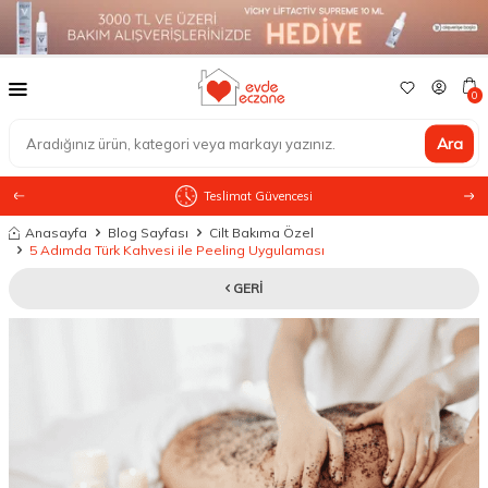
0
Ara
Teslimat Güvencesi
Anasayfa
Blog Sayfası
Cilt Bakıma Özel
5 Adımda Türk Kahvesi ile Peeling Uygulaması
GERI