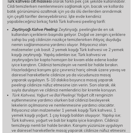
Türk kahvesi cilt maskesi
olarak farklı pek çok şekilde kullanılabilir.
Cildi temizlerken nemlenmesini sağlamak için, bacak ve kollarda
batık görünümünü azaltmak için ya da ölü derilerden arındırmak
için çeşitli tarifler deneyebilirsiniz. İşte evde kendiniz
yapabileceğiniz birkaç farklı Türk kahvesi peeling tarifi:
Zeytinyağı Kahve Peeling:
Zeytinyağı, peelinglerde en sık
kullanılan içeriklerin başında geliyor. Doğal ve zengin içeriklere
sahip bu yağ cildinizin nazikçe temizlenirken ihtiyaç duyduğu
nemin sağlanmasına yardımcı oluyor. İhtiyacınız olan
malzemeler çok basit. 2 yemek kaşığı Türk kahvesi ve 2 yemek
kaşığı zeytinyağı. Yapılış adımları ise; Türk kahvesi ve
zeytinyağını bir kapta homojen bir kıvam elde edene kadar
iyice karıştırın. Cildinizi temizleyin ve nemli bir halde bırakın.
Hazırladığınız karışımı göz çevreniz hariç olmak üzere yavaş ve
dairesel hareketlerle cildinize ya da vücudunuza masaj
yaparak uygulayın. 5-10 dakika boyunca masaj yaparak
peelingi cildinize nüfuz etmesine izin verin. Son olarak, ılık
suyla durulayın ve cildinizi nemlendirici bir kremle koruyun.
Türk Kahvesi, Yoğurt ve Bal Peelingi:
Yoğurt cilt renginizin
eşitlenmesine yardımcı olurken bal cildinizi besleyerek
lekelerin açılmasına ve nemlenmesine yardımcı olacaktır.
İhtiyacınız olan malzemeler 1 yemek kaşığı Türk kahvesi, 1
yemek kaşığı yoğurt, 1 çay kaşığı baldan oluşuyor. Yapılışı ise;
Türk kahvesi, yoğurt ve balı bir kapta iyice karıştırın. Cildinizi
temizleyip nemli bir halde bırakın. Karışımı yüzünüze uygulayın
ve dairesel hareketlerle masaj yaparak cildinize nüfuz etmesini