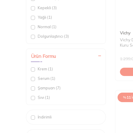
Saç Yağı (1)
Kepekli (3)
Yağlı (1)
Normal (1)
Vichy
Dolgunlaştırıcı (3)
Vichy 
Kuru S
Ürün Formu
1.299,
Krem (1)
Serum (1)
Şampuan (7)
Sıvı (1)
%
11
İndirimli