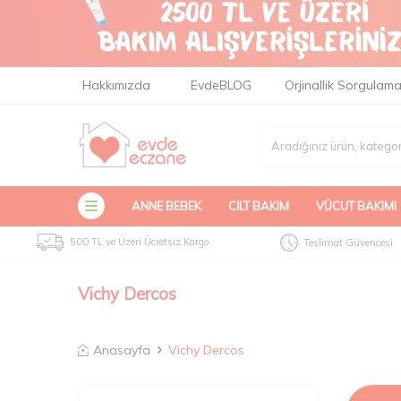
Hakkımızda
EvdeBLOG
Orjinallik Sorgulam
ANNE BEBEK
CILT BAKIM
VÜCUT BAKIMI
500 TL ve Üzeri Ücretsiz Kargo
Teslimat Güvencesi
Vichy Dercos
Anasayfa
Vichy Dercos