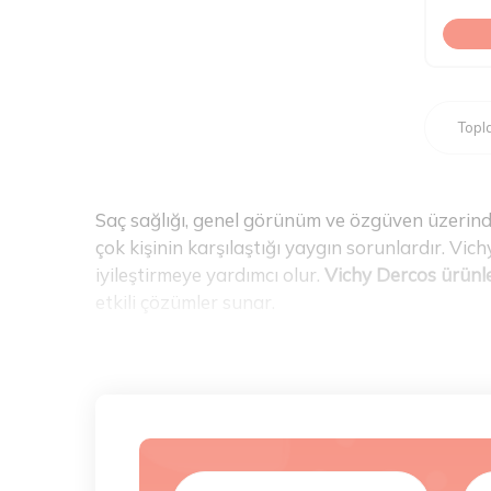
Top
Saç sağlığı, genel görünüm ve özgüven üzerind
çok kişinin karşılaştığı yaygın sorunlardır. Vi
iyileştirmeye yardımcı olur.
Vichy Dercos ürünle
etkili çözümler sunar.
Vichy Dercos Ürün Çeşitleri
Farklı saç tipleri ve problemleri için özel olara
edilmiştir. Düzenli kullanımda etkili sonuçlar s
dökülmesi, kepek, yağlanma gibi spesifik saç s
yaşayanlar için ideal bir seçenektir. Bu şampuan