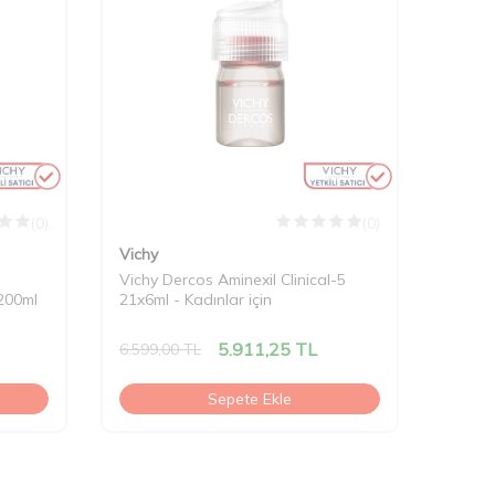
(0)
(0)
Vichy
Vichy Dercos Aminexil Clinical-5
200ml
21x6ml - Kadınlar için
5.911,25
TL
6.599,00
TL
Sepete Ekle