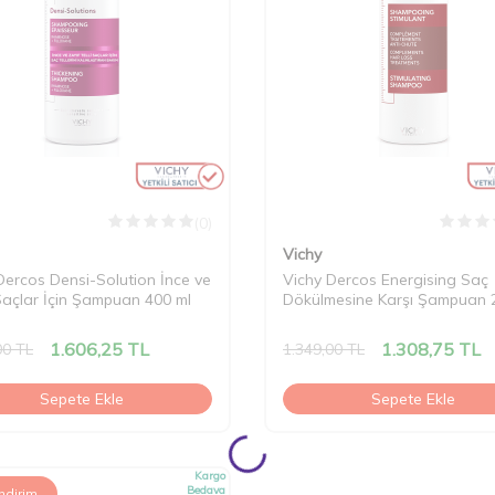
(0)
Vichy
Dercos Densi-Solution İnce ve
Vichy Dercos Energising Saç
Saçlar İçin Şampuan 400 ml
Dökülmesine Karşı Şampuan 
1.606,25
TL
1.308,75
TL
00
TL
1.349,00
TL
Sepete Ekle
Sepete Ekle
Kargo
Bedava
İndirim