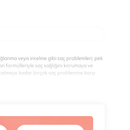
ağlanma veya incelme gibi saç problemleri, pek
man formülleriyle saç sağlığını korumaya ve
celmeye kadar birçok saç problemine karşı
tleri
, saçın ihtiyaçlarına yönelik olarak formüle
ercos Şampuan
serisidir. Bu şampuanlar, saç
lmesine Karşı Şampuan
, saç dökülmesi sorunu
e uzamasına yardımcı olur. Düzenli kullanımda,