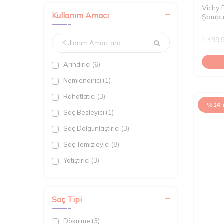
Vichy 
Kullanım Amacı
Şampua
Saçlar
1.499,
Arındırıcı (6)
Nemlendirici (1)
Rahatlatıcı (3)
%
14
Saç Besleyici (1)
Saç Dolgunlaştırıcı (3)
Saç Temizleyici (8)
Yatıştırıcı (3)
Dökülme Önleyici (4)
Kepek Karşıtı Bakım (3)
Saç Tipi
Saç Kremi (1)
Dökülme (3)