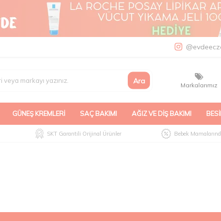
a
@evdeecz
Ara
Markalarımız
GÜNEŞ KREMLERI
SAÇ BAKIMI
AĞIZ VE DIŞ BAKIMI
BESI
SKT Garantili Orijinal Ürünler
Bebek Mamalarında