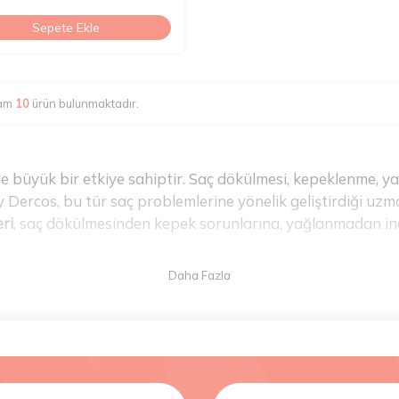
Sepete Ekle
lam
10
ürün bulunmaktadır.
e büyük bir etkiye sahiptir. Saç dökülmesi, kepeklenme, y
chy Dercos, bu tür saç problemlerine yönelik geliştirdiği uz
ri
, saç dökülmesinden kepek sorunlarına, yağlanmadan in
k geliştirilmiş bir dizi üründen oluşan
Vichy Dercos ürün çeşi
unar. Serinin en çok tercih edilen ürünlerinden biri
Vichy D
orunlarına yönelik çözümler sunar.
Vichy Dercos Saç Dökü
, saç köklerini güçlendirir. Saçın daha sağlıklı bir şekild