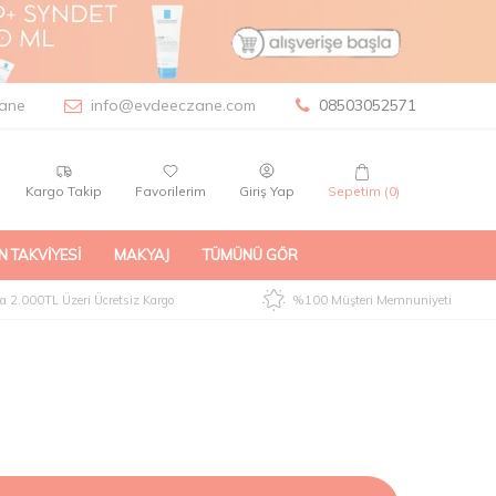
ane
info@evdeeczane.com
08503052571
Kargo Takip
Favorilerim
Giriş Yap
Sepetim (
0
)
N TAKVIYESI
MAKYAJ
TÜMÜNÜ GÖR
 2.000TL Üzeri Ücretsiz Kargo
%100 Müşteri Memnuniyeti