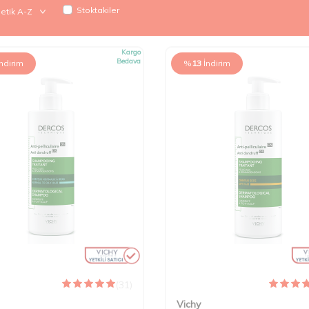
Stoktakiler
Kargo
Bedava
İndirim
%
13
İndirim
(31)
Vichy