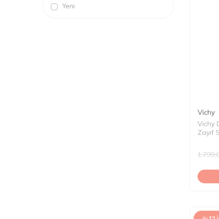
Yeni
Vichy
Vichy 
Zayıf 
1.799,
%
12