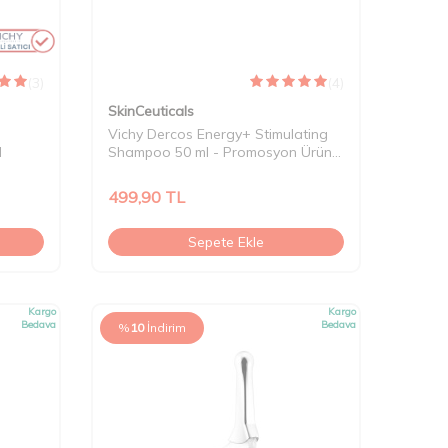
(3)
(4)
SkinCeuticals
Vichy Dercos Energy+ Stimulating
l
Shampoo 50 ml - Promosyon Ürün
"Tek Başına Satılmaz"
499,90
TL
Sepete Ekle
Kargo
Kargo
Bedava
Bedava
%
10
İndirim