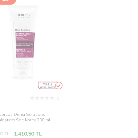
(0)
Dercos Densi Solutions
laştırıcı Saç Kremi 200 ml
1.410,50
TL
90
TL