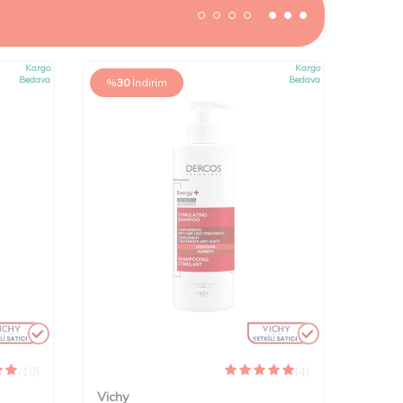
Kargo
Kargo
Bedava
Bedava
%
30
İndirim
(10)
(4)
Vichy