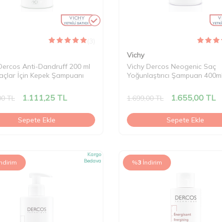
(3)
Vichy
Dercos Anti-Dandruff 200 ml
Vichy Dercos Neogenic Saç
açlar İçin Kepek Şampuanı
Yoğunlaştırıcı Şampuan 400m
1.111,25
TL
1.655,00
TL
00
TL
1.699,00
TL
Sepete Ekle
Sepete Ekle
Kargo
Bedava
İndirim
%
3
İndirim