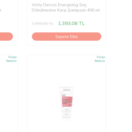
Vichy Dercos Energising Saç
r
Dökülmesine Karşı Şampuan 400 ml
1.393,08
TL
1.999,00
TL
Sepete Ekle
Kargo
Kargo
Bedava
Bedava