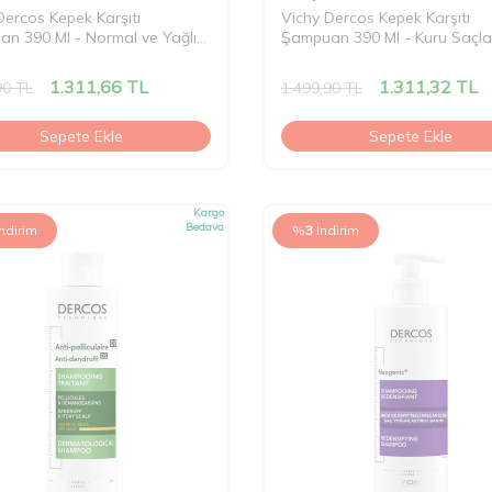
Dercos Kepek Karşıtı
Vichy Dercos Kepek Karşıtı
n 390 Ml - Normal ve Yağlı
Şampuan 390 Ml - Kuru Saçla
1.311,66
TL
1.311,32
TL
90
TL
1.499,90
TL
Sepete Ekle
Sepete Ekle
Kargo
Bedava
İndirim
%
3
İndirim