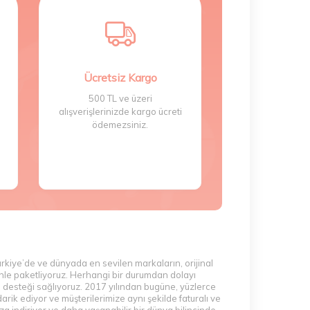
için
Vichy Dercos Serumu
ile birlikte
lemeye yardımcı olur. Serumu temiz saç derisine
rak formüle edilmiştir. Bu şampuan, saç tellerini
Ücretsiz Kargo
tış sağlayan bu şampuan, ince telli saçlar için
bulunur.
500 TL ve üzeri
alışverişlerinizde kargo ücreti
ödemezsiniz.
ç Tedavisi
ürünleri, saç dökülmesini önlemek ve
 saç dökülmesine karşı en güçlü çözümlerden
. Aminexil ve diğer aktif bileşenler, saç
 ve kalın olmasına yardımcı olur. Ürünü sabah ve
ichy Dercos Saç Dökülmesine Karşı Şampuan da
rken, saçın daha sağlıklı ve güçlü uzamasını
ştirebilirsiniz.
ürkiye’de ve dünyada en sevilen markaların, orijinal
zenle paketliyoruz. Herhangi bir durumdan dolayı
m desteği sağlıyoruz. 2017 yılından bugüne, yüzlerce
rik ediyor ve müşterilerimize aynı şekilde faturalı ve
emidir.
Vichy Dercos Kepek Karşıtı Şampuan
,
a indiriyor ve daha yaşanabilir bir dünya bilincinde