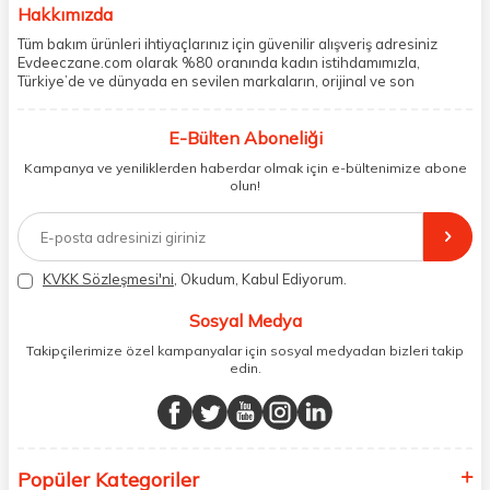
Hakkımızda
Tüm bakım ürünleri ihtiyaçlarınız için güvenilir alışveriş adresiniz
Evdeeczane.com olarak %80 oranında kadın istihdamımızla,
Türkiye’de ve dünyada en sevilen markaların, orijinal ve son
kullanma tarihi garantili ürünlerini sizler için saklama koşullarında
uygun şekilde depolayıp, siparişlerinizin ardından özenle
E-Bülten Aboneliği
paketliyoruz. Herhangi bir durumdan dolayı olumsuz olarak geri
dönüş alınan siparişlerin memnuniyete dönüşmesi ekibimiz ve
Kampanya ve yeniliklerden haberdar olmak için e-bültenimize abone
müşteri temsilcilerimiz aracılığı ile gerekli tüm desteği sağlıyoruz.
olun!
2017 yılından bugüne, yüzlerce marka ve binlerce ürün seçeneğini
doğrudan markalardan ya da markaların yetkili Türkiye
distribütörlerinden faturalı olarak tedarik ediyor ve müşterilerimize
aynı şekilde faturalı ve orijinal ambalajlarda gönderim sağlıyoruz.
Paketleme sürecinde geri dönüştürülebilir malzemeler kullanarak
KVKK Sözleşmesi'ni
, Okudum, Kabul Ediyorum.
atık oranımızı en aza indiriyor ve daha yaşanabilir bir dünya
bilincinde hareket ediyoruz.
Sosyal Medya
Takipçilerimize özel kampanyalar için sosyal medyadan bizleri takip
edin.
Popüler Kategoriler