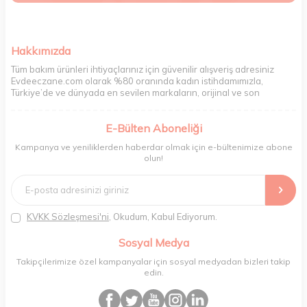
Hakkımızda
Tüm bakım ürünleri ihtiyaçlarınız için güvenilir alışveriş adresiniz
Evdeeczane.com olarak %80 oranında kadın istihdamımızla,
Türkiye’de ve dünyada en sevilen markaların, orijinal ve son
kullanma tarihi garantili ürünlerini sizler için saklama koşullarında
uygun şekilde depolayıp, siparişlerinizin ardından özenle
E-Bülten Aboneliği
paketliyoruz. Herhangi bir durumdan dolayı olumsuz olarak geri
dönüş alınan siparişlerin memnuniyete dönüşmesi ekibimiz ve
Kampanya ve yeniliklerden haberdar olmak için e-bültenimize abone
müşteri temsilcilerimiz aracılığı ile gerekli tüm desteği sağlıyoruz.
olun!
2017 yılından bugüne, yüzlerce marka ve binlerce ürün seçeneğini
doğrudan markalardan ya da markaların yetkili Türkiye
distribütörlerinden faturalı olarak tedarik ediyor ve müşterilerimize
aynı şekilde faturalı ve orijinal ambalajlarda gönderim sağlıyoruz.
Paketleme sürecinde geri dönüştürülebilir malzemeler kullanarak
KVKK Sözleşmesi'ni
, Okudum, Kabul Ediyorum.
atık oranımızı en aza indiriyor ve daha yaşanabilir bir dünya
bilincinde hareket ediyoruz.
Sosyal Medya
Takipçilerimize özel kampanyalar için sosyal medyadan bizleri takip
edin.