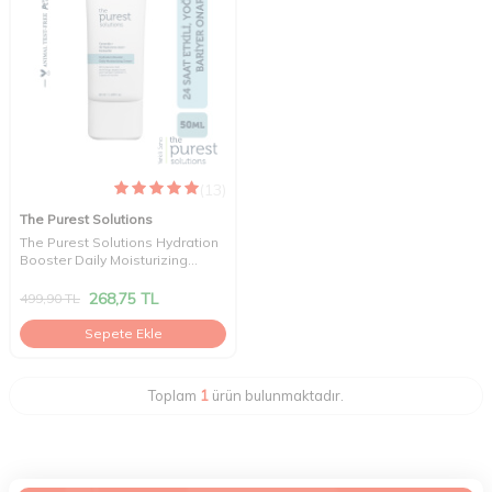
(13)
The Purest Solutions
The Purest Solutions Hydration
Booster Daily Moisturizing
Cream 50 ml
268,75
TL
499,90
TL
Sepete Ekle
Toplam
1
ürün bulunmaktadır.