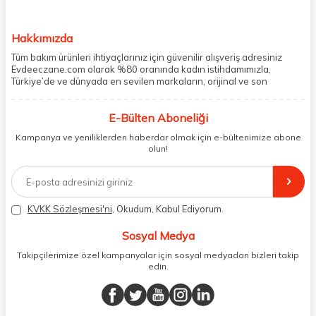
Hakkımızda
Tüm bakım ürünleri ihtiyaçlarınız için güvenilir alışveriş adresiniz
Evdeeczane.com olarak %80 oranında kadın istihdamımızla,
Türkiye’de ve dünyada en sevilen markaların, orijinal ve son
kullanma tarihi garantili ürünlerini sizler için saklama koşullarında
uygun şekilde depolayıp, siparişlerinizin ardından özenle
E-Bülten Aboneliği
paketliyoruz. Herhangi bir durumdan dolayı olumsuz olarak geri
dönüş alınan siparişlerin memnuniyete dönüşmesi ekibimiz ve
Kampanya ve yeniliklerden haberdar olmak için e-bültenimize abone
müşteri temsilcilerimiz aracılığı ile gerekli tüm desteği sağlıyoruz.
olun!
2017 yılından bugüne, yüzlerce marka ve binlerce ürün seçeneğini
doğrudan markalardan ya da markaların yetkili Türkiye
distribütörlerinden faturalı olarak tedarik ediyor ve müşterilerimize
aynı şekilde faturalı ve orijinal ambalajlarda gönderim sağlıyoruz.
Paketleme sürecinde geri dönüştürülebilir malzemeler kullanarak
KVKK Sözleşmesi'ni
, Okudum, Kabul Ediyorum.
atık oranımızı en aza indiriyor ve daha yaşanabilir bir dünya
bilincinde hareket ediyoruz.
Sosyal Medya
Takipçilerimize özel kampanyalar için sosyal medyadan bizleri takip
edin.