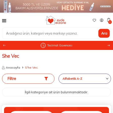
0
Ara
Teslimat Güvencesi
She Vec
Anasayfa
S'he Vec.
Filtre
İlgili kategoriye ait ürün bulunmamaktadır.