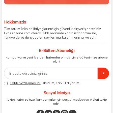
Hakkımızda
Tüm bakım ürünleri ihtiyaçlarınız için güvenilir alışveriş adresiniz
Evdeeczane.com olarak %80 oranında kadın istihdamımızla,
Türkiye’de ve dünyada en sevilen markaların, orijinal ve son
kullanma tarihi garantili ürünlerini sizler için saklama koşullarında
uygun şekilde depolayıp, siparişlerinizin ardından özenle
E-Bülten Aboneliği
paketliyoruz. Herhangi bir durumdan dolayı olumsuz olarak geri
dönüş alınan siparişlerin memnuniyete dönüşmesi ekibimiz ve
Kampanya ve yeniliklerden haberdar olmak için e-bültenimize abone
müşteri temsilcilerimiz aracılığı ile gerekli tüm desteği sağlıyoruz.
olun!
2017 yılından bugüne, yüzlerce marka ve binlerce ürün seçeneğini
doğrudan markalardan ya da markaların yetkili Türkiye
distribütörlerinden faturalı olarak tedarik ediyor ve müşterilerimize
aynı şekilde faturalı ve orijinal ambalajlarda gönderim sağlıyoruz.
Paketleme sürecinde geri dönüştürülebilir malzemeler kullanarak
KVKK Sözleşmesi'ni
, Okudum, Kabul Ediyorum.
atık oranımızı en aza indiriyor ve daha yaşanabilir bir dünya
bilincinde hareket ediyoruz.
Sosyal Medya
Takipçilerimize özel kampanyalar için sosyal medyadan bizleri takip
edin.