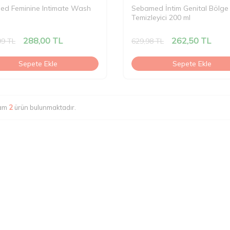
ed Feminine Intimate Wash
Sebamed İntim Genital Bölge
Temizleyici 200 ml
288,00
TL
262,50
TL
99
TL
629,98
TL
Sepete Ekle
Sepete Ekle
lam
2
ürün bulunmaktadır.