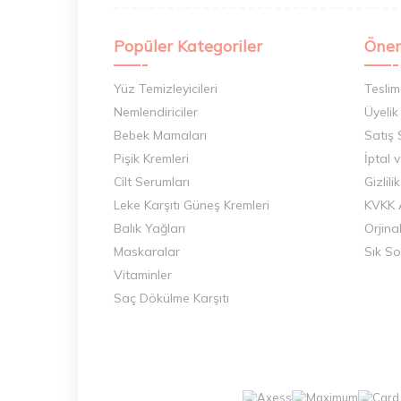
Popüler Kategoriler
Önem
Yüz Temizleyicileri
Teslim
Nemlendiriciler
Üyelik
Bebek Mamaları
Satış
Pişik Kremleri
İptal 
Cilt Serumları
Gizlili
Leke Karşıtı Güneş Kremleri
KVKK 
Balık Yağları
Orjina
Maskaralar
Sık So
Vitaminler
Saç Dökülme Karşıtı