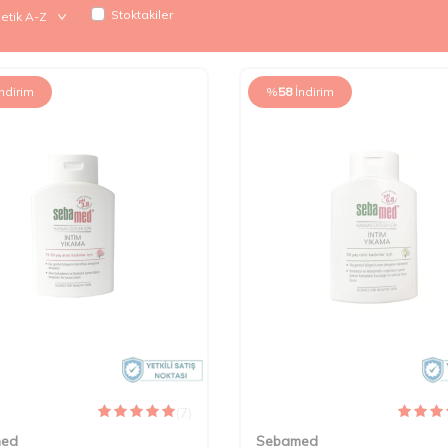
Stoktakiler
İndirim
%
58
İndirim
(7)
med
Sebamed