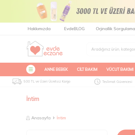
Hakkımızda
EvdeBLOG
Orjinallik Sorgulam
ANNE BEBEK
CILT BAKIM
VÜCUT BAKIMI
500 TL ve Üzeri Ücretsiz Kargo
Teslimat Güvencesi
İntim
Anasayfa
İntim