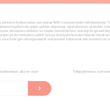
veriş adresiniz Evdeeczane.com olarak %80 oranında kadın istihdamımızla, T
n saklama koşullarında uygun şekilde depolayıp, siparişlerinizin ardından ö
yete dönüşmesi ekibimiz ve müşteri temsilcilerimiz aracılığı ile gerekli tü
n ya da markaların yetkili Türkiye distribütörlerinden faturalı olarak teda
sürecinde geri dönüştürülebilir malzemeler kullanarak atık oranımızı en az
-bültenimize abone olun!
Takipçilerimize özel ka