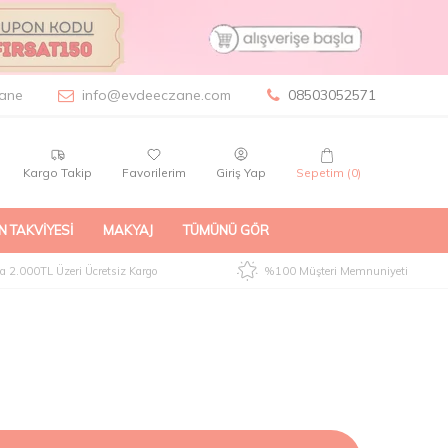
ane
info@evdeeczane.com
08503052571
Kargo Takip
Favorilerim
Giriş Yap
Sepetim (
0
)
N TAKVIYESI
MAKYAJ
TÜMÜNÜ GÖR
 2.000TL Üzeri Ücretsiz Kargo
%100 Müşteri Memnuniyeti