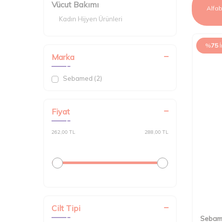
Vücut Bakımı
Kadın Hijyen Ürünleri
%
75
Marka
Sebamed (2)
Fiyat
262,00 TL
288,00 TL
Cilt Tipi
Seba