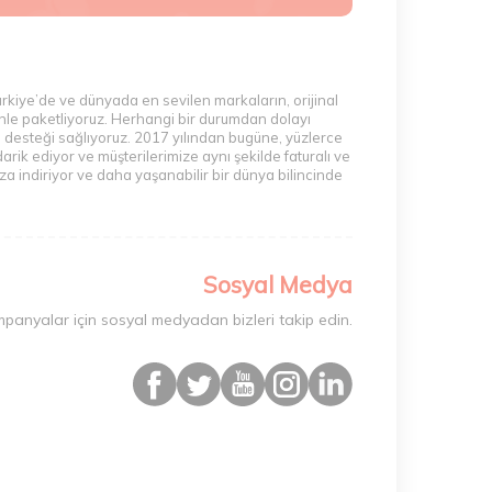
ürkiye’de ve dünyada en sevilen markaların, orijinal
zenle paketliyoruz. Herhangi bir durumdan dolayı
m desteği sağlıyoruz. 2017 yılından bugüne, yüzlerce
rik ediyor ve müşterilerimize aynı şekilde faturalı ve
a indiriyor ve daha yaşanabilir bir dünya bilincinde
Sosyal Medya
mpanyalar için sosyal medyadan bizleri takip edin.