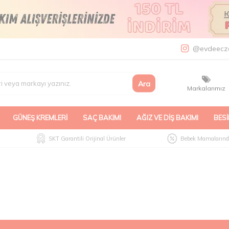
a
@evdeecz
Ara
Markalarımız
GÜNEŞ KREMLERI
SAÇ BAKIMI
AĞIZ VE DIŞ BAKIMI
BESI
SKT Garantili Orijinal Ürünler
Bebek Mamalarında