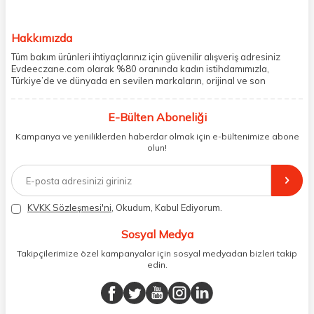
Hakkımızda
Tüm bakım ürünleri ihtiyaçlarınız için güvenilir alışveriş adresiniz
Evdeeczane.com olarak %80 oranında kadın istihdamımızla,
Türkiye’de ve dünyada en sevilen markaların, orijinal ve son
kullanma tarihi garantili ürünlerini sizler için saklama koşullarında
uygun şekilde depolayıp, siparişlerinizin ardından özenle
E-Bülten Aboneliği
paketliyoruz. Herhangi bir durumdan dolayı olumsuz olarak geri
dönüş alınan siparişlerin memnuniyete dönüşmesi ekibimiz ve
Kampanya ve yeniliklerden haberdar olmak için e-bültenimize abone
müşteri temsilcilerimiz aracılığı ile gerekli tüm desteği sağlıyoruz.
olun!
2017 yılından bugüne, yüzlerce marka ve binlerce ürün seçeneğini
doğrudan markalardan ya da markaların yetkili Türkiye
distribütörlerinden faturalı olarak tedarik ediyor ve müşterilerimize
aynı şekilde faturalı ve orijinal ambalajlarda gönderim sağlıyoruz.
Paketleme sürecinde geri dönüştürülebilir malzemeler kullanarak
KVKK Sözleşmesi'ni
, Okudum, Kabul Ediyorum.
atık oranımızı en aza indiriyor ve daha yaşanabilir bir dünya
bilincinde hareket ediyoruz.
Sosyal Medya
Takipçilerimize özel kampanyalar için sosyal medyadan bizleri takip
edin.