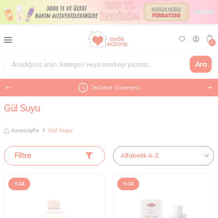
0
Ara
Teslimat Güvencesi
Gül Suyu
Anasayfa
Gül Suyu
Filtre
%
14
%
14