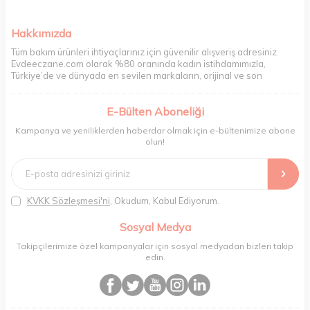
Hakkımızda
Tüm bakım ürünleri ihtiyaçlarınız için güvenilir alışveriş adresiniz
Evdeeczane.com olarak %80 oranında kadın istihdamımızla,
Türkiye’de ve dünyada en sevilen markaların, orijinal ve son
kullanma tarihi garantili ürünlerini sizler için saklama koşullarında
uygun şekilde depolayıp, siparişlerinizin ardından özenle
E-Bülten Aboneliği
paketliyoruz. Herhangi bir durumdan dolayı olumsuz olarak geri
dönüş alınan siparişlerin memnuniyete dönüşmesi ekibimiz ve
Kampanya ve yeniliklerden haberdar olmak için e-bültenimize abone
müşteri temsilcilerimiz aracılığı ile gerekli tüm desteği sağlıyoruz.
olun!
2017 yılından bugüne, yüzlerce marka ve binlerce ürün seçeneğini
doğrudan markalardan ya da markaların yetkili Türkiye
distribütörlerinden faturalı olarak tedarik ediyor ve müşterilerimize
aynı şekilde faturalı ve orijinal ambalajlarda gönderim sağlıyoruz.
Paketleme sürecinde geri dönüştürülebilir malzemeler kullanarak
KVKK Sözleşmesi'ni
, Okudum, Kabul Ediyorum.
atık oranımızı en aza indiriyor ve daha yaşanabilir bir dünya
bilincinde hareket ediyoruz.
Sosyal Medya
Takipçilerimize özel kampanyalar için sosyal medyadan bizleri takip
edin.