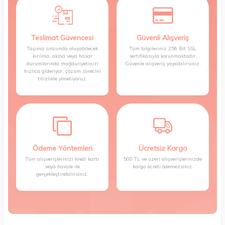
Teslimat Güvencesi
Güvenli Alışveriş
Taşıma sırasında oluşabilecek
Tüm bilgileriniz 256 Bit SSL
kırılma, akma veya hasar
sertifikasıyla korunmaktadır.
durumlarında mağduriyetinizi
Güvenle alışveriş yapabilirsiniz.
hızlıca gideriyor, çözüm sürecini
titizlikle yönetiyoruz.
Ödeme Yöntemleri
Ücretsiz Kargo
Tüm alışverişlerinizi kredi kartı
500 TL ve üzeri alışverişlerinizde
veya havale ile
kargo ücreti ödemezsiniz.
gerçekleştirebilirsiniz.