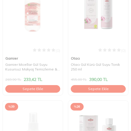
(0)
(0)
Garnier
Otacı
Garnier Micellar Gül Suyu
Otacı Gül Kürü Gül Suyu Tonik
Kusursuz Makyaj Temizleme &
250 ml
Işıltı 400 ml
233,42
TL
390,00
TL
269,90
TL
455,00
TL
Sepete Ekle
Sepete Ekle
%
39
%
26