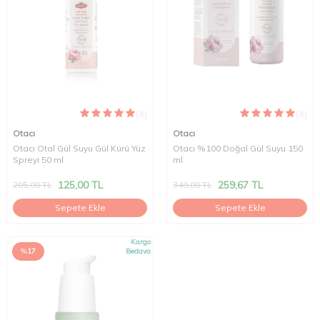
(4)
(4)
Otacı
Otacı
Otacı Otal Gül Suyu Gül Kürü Yüz
Otacı %100 Doğal Gül Suyu 150
Spreyi 50 ml
ml
125,00
TL
259,67
TL
205,00
TL
349,00
TL
Sepete Ekle
Sepete Ekle
Kargo
%
17
Bedava