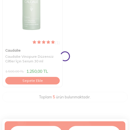
(1)
Caudalie
Caudalie Vinopure Düzensiz
Ciltler İçin Serum 30 ml
1.250,00
TL
1.500,00
TL
Sepete Ekle
Toplam
5
ürün bulunmaktadır.