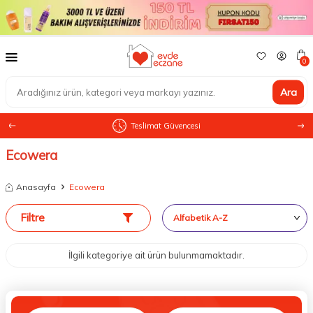
0
Ara
Teslimat Güvencesi
Ecowera
Anasayfa
Ecowera
Filtre
İlgili kategoriye ait ürün bulunmamaktadır.