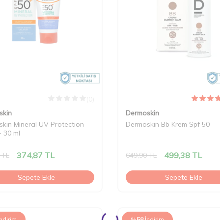
(0)
skin
Dermoskin
kin Mineral UV Protection
Dermoskin Bb Krem Spf 50
 30 ml
374,87
TL
499,38
TL
TL
649,90
TL
Sepete Ekle
Sepete Ekle
İndirim
%
58
İndirim