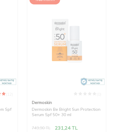
(12)
(0)
Dermoskin
em Spf
Dermoskin Be Bright Sun Protection
Serum Spf 50+ 30 ml
231,24
TL
749,90
TL