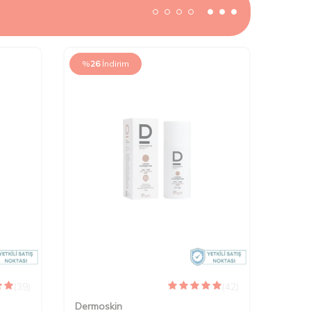
%
26
İndirim
(39)
(42)
Dermoskin