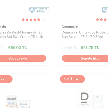
(71)
skin
Dermoskin
kin Be Bright Pigmentyl Sun
Dermoskin Ultra Face Protect
tion Spf 50+ Cream 75 Ml İkili
Sun Screen 97 Spf50 50ml
636,00
TL
543,75
TL
TL
749,90
TL
Sepete Ekle
Sepete Ekle
İndirim
%
23
İndirim