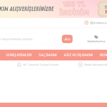
a
@evdeecz
Ara
Markalarımız
GÜNEŞ KREMLERI
SAÇ BAKIMI
AĞIZ VE DIŞ BAKIMI
BESI
SKT Garantili Orijinal Ürünler
Bebek Mamalarında