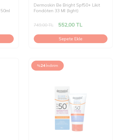
Dermoskin Be Bright Spf50+ Likit
 50ml
Fondöten 33 Ml (light)
552,00
TL
749,00
TL
Sepete Ekle
%
24
İndirim