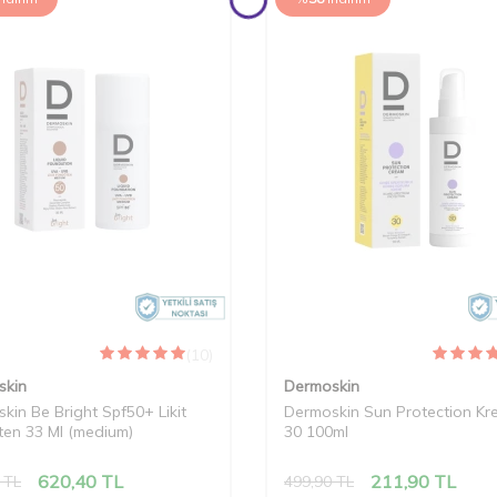
(10)
skin
Dermoskin
kin Be Bright Spf50+ Likit
Dermoskin Sun Protection Kr
en 33 Ml (medium)
30 100ml
620,40
TL
211,90
TL
TL
499,90
TL