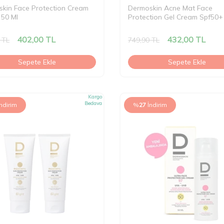
kin Face Protection Cream
Dermoskin Acne Mat Face
 50 Ml
Protection Gel Cream Spf50+
402,00
TL
432,00
TL
TL
749,90
TL
Sepete Ekle
Sepete Ekle
Kargo
Bedava
İndirim
%
27
İndirim