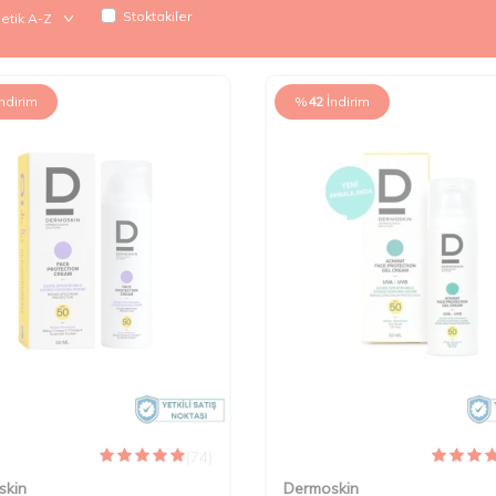
Stoktakiler
İndirim
%
42
İndirim
(74)
skin
Dermoskin