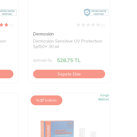
(6)
(0)
Dermoskin
ion
Dermoskin Sensitive UV Protection
Spf50+ 30 ml
528,75
TL
699,90
TL
Sepete Ekle
Kargo
Bedava
%
17
İndirim