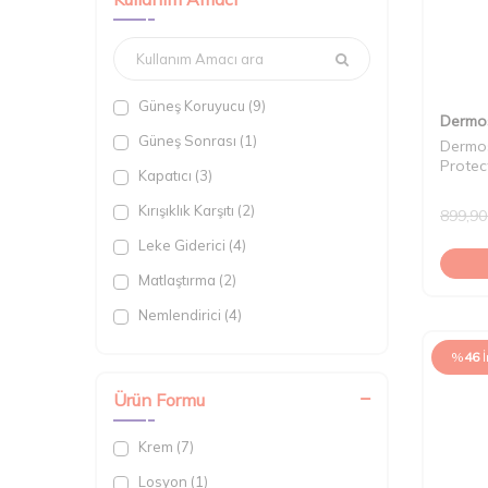
Güneş Koruyucu (9)
Dermo
Güneş Sonrası (1)
Dermos
Protec
Kapatıcı (3)
Paket
Kırışıklık Karşıtı (2)
899,90
Leke Giderici (4)
Matlaştırma (2)
Nemlendirici (4)
Onarıcı (1)
%
46
Sıkılaştırıcı (1)
Ürün Formu
Vücut Nemlendirici (1)
Krem (7)
Yatıştırıcı (2)
Losyon (1)