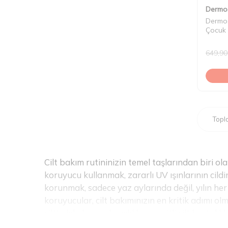
Dermo
Dermo
Çocuk
SPF50
649,90
Top
Cilt bakım rutininizin temel taşlarından biri o
koruyucu kullanmak, zararlı UV ışınlarının cildi
korunmak, sadece yaz aylarında değil, yılın her
koruyucular, cilt bakımınızın en kritik adımı olm
ciltte lekelenme, kırışıklık ve çeşitli cilt hastalık
doğal güzelliğini korur. Bu seride, her cilt ti