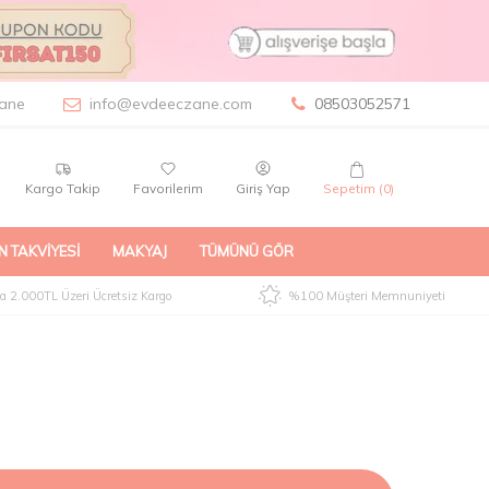
ane
info@evdeeczane.com
08503052571
Kargo Takip
Favorilerim
Giriş Yap
Sepetim (
0
)
N TAKVIYESI
MAKYAJ
TÜMÜNÜ GÖR
 2.000TL Üzeri Ücretsiz Kargo
%100 Müşteri Memnuniyeti