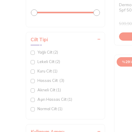
Dermos
Spf 50
599,90
Cilt Tipi
Yağlı Cilt (2)
Lekeli Cilt (2)
%
29
Kuru Cilt (1)
Hassas Cilt (3)
Akneli Cilt (1)
Aşırı Hassas Cilt (1)
Normal Cilt (1)
Tüm Cilt Tipleri (7)
Kullanım Amacı