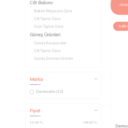
Cilt Bakımı
Bakım İhtiyacına Göre
Cilt Tipine Göre
Ürün Tipine Göre
%
33
Güneş Ürünleri
Güneş Koruyucular
Cilt Tipine Göre
Güneş Sonrası Ürünler
SPF Değerine Göre
Makyaj
Marka
Ten Makyajı
Avantajlı Setler
Dermoskin (13)
Anne Bebek
Bebek Bakım Ürünleri
Fiyat
Seyahat Boy Ürünler
211,00 TL
940,00 TL
Dermo