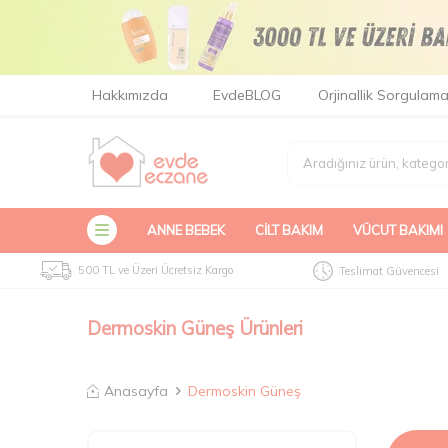
Hakkımızda
EvdeBLOG
Orjinallik Sorgulam
ANNE BEBEK
CILT BAKIM
VÜCUT BAKIMI
500 TL ve Üzeri Ücretsiz Kargo
Teslimat Güvencesi
Dermoskin Güneş Ürünleri
Anasayfa
Dermoskin Güneş