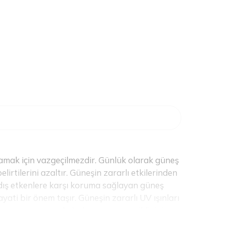
ağlamak için vazgeçilmezdir. Günlük olarak güneş
irtilerini azaltır. Güneşin zararlı etkilerinden
e dış etkenlere karşı koruma sağlayan güneş
ayati bir önem taşır. Güneşin zararlı UV ışınları
urken aynı zamanda bakım yapar ve cildinizin