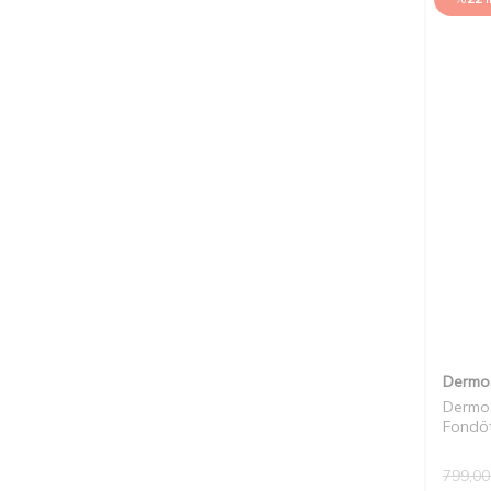
Dermo
Dermos
Fondöt
799,00