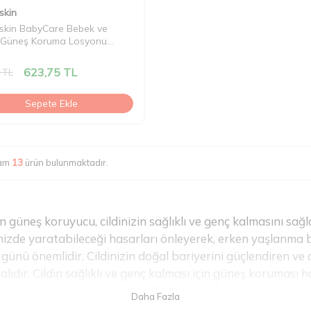
skin
skin BabyCare Bebek ve
 Güneş Koruma Losyonu
+ 100 ml
623,75
TL
TL
Sepete Ekle
lam
13
ürün bulunmaktadır.
lan güneş koruyucu, cildinizin sağlıklı ve genç kalmasını s
nizde yaratabileceği hasarları önleyerek, erken yaşlanma bel
 günü önemlidir. Cildinizin doğal bariyerini güçlendiren v
alıdır. Cildin sağlıklı ve genç kalması için güneş koruması h
larına yol açabilir.
Dermoskin Güneş
ürünleri, cildinizi kor
pine uygun güneş koruyucu kremler ve setler bulunmaktadır.