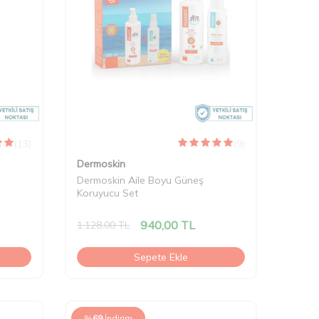
(13)
(9)
Dermoskin
Dermoskin Aile Boyu Güneş
Koruyucu Set
940,00
TL
1.128,00
TL
Sepete Ekle
%
69
İndirim