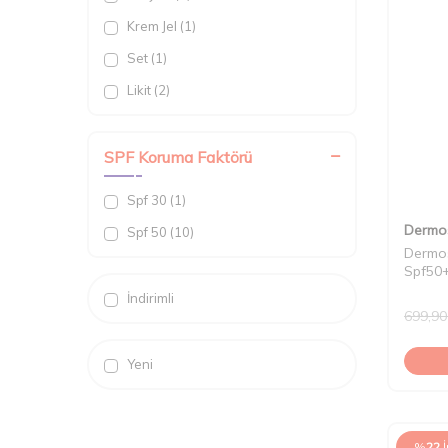
Yüz Nemlendirici (4)
Krem Jel (1)
Set (1)
Likit (2)
SPF Koruma Faktörü
Spf 30 (1)
Dermo
Spf 50 (10)
Dermos
Spf50+
İndirimli
699,90
Yeni
%
22