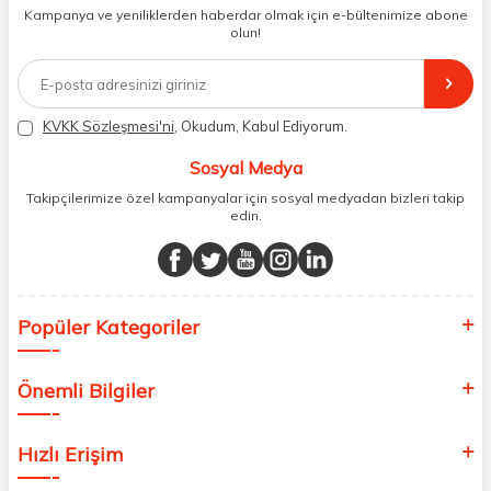
dönüş alınan siparişlerin memnuniyete dönüşmesi ekibimiz ve
Kampanya ve yeniliklerden haberdar olmak için e-bültenimize abone
müşteri temsilcilerimiz aracılığı ile gerekli tüm desteği sağlıyoruz.
olun!
2017 yılından bugüne, yüzlerce marka ve binlerce ürün seçeneğini
doğrudan markalardan ya da markaların yetkili Türkiye
distribütörlerinden faturalı olarak tedarik ediyor ve müşterilerimize
aynı şekilde faturalı ve orijinal ambalajlarda gönderim sağlıyoruz.
Paketleme sürecinde geri dönüştürülebilir malzemeler kullanarak
KVKK Sözleşmesi'ni
, Okudum, Kabul Ediyorum.
atık oranımızı en aza indiriyor ve daha yaşanabilir bir dünya
bilincinde hareket ediyoruz.
Sosyal Medya
Takipçilerimize özel kampanyalar için sosyal medyadan bizleri takip
edin.
Popüler Kategoriler
Önemli Bilgiler
Hızlı Erişim