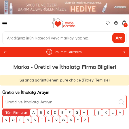
0
Ara
Teslimat Güvencesi
Marka - Üretici ve İthalatçı Firma Bilgileri
Şu anda görüntülenen:
pure choice
(Filtreyi Temizle)
Üretici ve İthalatçı Arayın
Tüm Firmalar
A
B
C
D
E
F
G
H
I
J
K
L
M
N
O
P
R
S
T
U
V
W
X
Y
Z