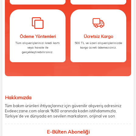
Ödeme Yöntemleri
Ücretsiz Kargo
Tüm alışverişlerinizi kredi kartı
500 TL ve üzeri alışverişlerinizde
veya havale ile
kargo ücreti ödemezsiniz.
gerçekleştirebilirsiniz.
Hakkımızda
Tüm bakım ürünleri ihtiyaçlarınız için güvenilir alışveriş adresiniz
Evdeeczane.com olarak %80 oranında kadın istihdamımızla,
Türkiye’de ve dünyada en sevilen markaların, orijinal ve son
kullanma tarihi garantili ürünlerini sizler için saklama koşullarında
uygun şekilde depolayıp, siparişlerinizin ardından özenle
E-Bülten Aboneliği
paketliyoruz. Herhangi bir durumdan dolayı olumsuz olarak geri